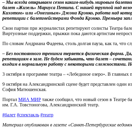
– Мы всегда открываем сезон каким-нибудь мировым балет
балет «Жизель» Мариуса Петипа. С нашей труппой над возо
Кихотом» или «Онегиным» Джона Крэнко, работа над которы
репетиции с балетмейстерами Фонда Крэнко. Премьера запла
Свои партии при журналистах репетируют солисты Театра бал
Виртуозные поддержки, прыжки пока даются артистам непросто
По словам Андриана Фадеева, столь долгая пауза, как та, что с
– Без постоянного тренинга теряется физическая форма. Да,
репетициям в зале. Не будем забывать, что балет – сочетан
входим в нормальную работу с некоторыми сложностями. Но 
3 октября в программе театра – «Лебединое озеро». В главных
9 октября на Александринской сцене будет представлен один 
София Матюшенская.
Портал
МИА МИР
также сообщил, что новый сезон в Театре б
им. Г.А. Товстоногова, Александринский театр.
#балет
#спектакль
#театр
Материал опубликован в газете «Санкт-Петербургские ведомост