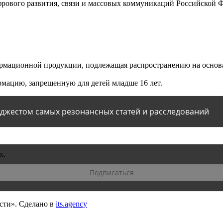
ового развития, связи и массовых коммуникаций Российской 
мационной продукции, подлежащая распространению на основа
мацию, запрещенную для детей младше 16 лет.
йджестом самых резонансных статей и расследований
х.
сти».
Сделано в
its.agency