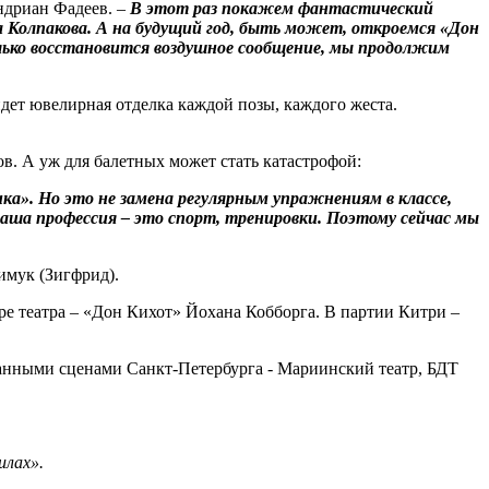
ндриан Фадеев. –
В этот раз покажем фантастический
Колпакова. А на будущий год, быть может, откроемся «Дон
лько восстановится воздушное сообщение, мы продолжим
ет ювелирная отделка каждой позы, каждого жеста.
тов. А уж для балетных может стать катастрофой:
ка». Но это не замена регулярным упражнениям в классе,
 наша профессия – это спорт, тренировки. Поэтому сейчас мы
имук (Зигфрид).
ре театра – «Дон Кихот» Йохана Кобборга. В партии Китри –
бранными сценами Санкт-Петербурга - Мариинский театр, БДТ
илах».