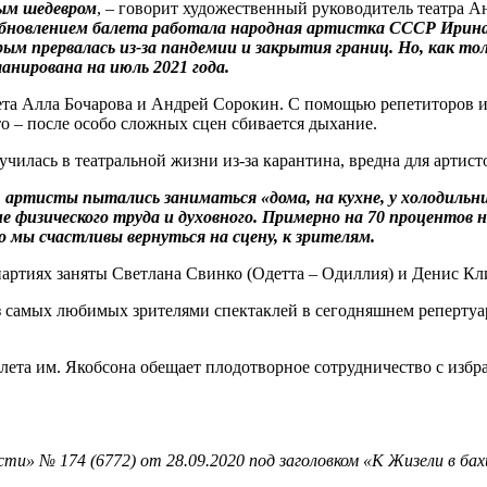
ным шедевром
, – говорит художественный руководитель театра А
бновлением балета работала народная артистка СССР Ирина 
м прервалась из-за пандемии и закрытия границ. Но, как то
нирована на июль 2021 года.
ета Алла Бочарова и Андрей Сорокин. С помощью репетиторов ид
 – после особо сложных сцен сбивается дыхание.
лучилась в театральной жизни из-за карантина, вредна для артис
 артисты пытались заниматься «дома, на кухне, у холодильни
ие физического труда и духовного. Примерно на 70 процентов
мы счастливы вернуться на сцену, к зрителям.
 партиях заняты Светлана Свинко (Одетта – Одиллия) и Денис Кл
из самых любимых зрителями спектаклей в сегодняшнем репертуа
алета им. Якобсона обещает плодотворное сотрудничество с из
и» № 174 (6772) от 28.09.2020 под заголовком «К Жизели в бах