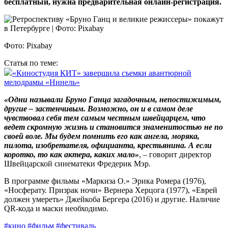
бесплатный, нужна предварительная онлайн-регистрация.
Фото: Pixabay
Статья по теме:
«Киностудия КИТ» завершила съемки авантюрной
мелодрамы «Нинель»
«Одни называли Бруно Ганца загадочным, непостижимым,
другие – застенчивым. Возможно, он и в самом деле
чувствовал себя тем самым честным швейцарцем, что
ведет скромную жизнь и становится знаменитостью не по
своей воле. Мы будем помнить его как ангела, моряка,
пилота, изобретателя, официанта, крестьянина. А если
коротко, то как актера, каких мало»
, – говорит директор
Швейцарской синематеки Фредерик Мэр.
В программе фильмы «Маркиза О.» Эрика Ромера (1976),
«Носферату. Призрак ночи» Вернера Херцога (1977), «Еврей
должен умереть» Джейкоба Бергера (2016) и другие. Наличие
QR-кода и маски необходимо.
#кино
#фильм
#фестиваль