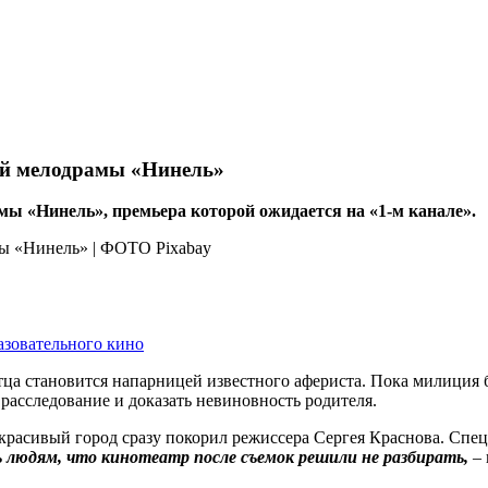
ой мелодрамы «Нинель»
 «Нинель», премьера которой ожидается на «1-м канале».
азовательного кино
тца становится напарницей известного афериста. Пока милиция 
расследование и доказать невиновность родителя.
расивый город сразу покорил режиссера Сергея Краснова. Специ
 людям, что кинотеатр после съемок решили не разбирать,
– 