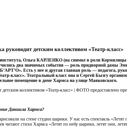
ка руководит детским коллективом «Театр-класс»
о института, Ольга КАРЛЕНКО (на снимке в роли Кормилицы в
случились два значимых события — роль придворной дамы Эм
’АРТ’О». Есть у нее и другая главная роль — педагога, руко
атр-класс». Театральный класс она и Сергей Бызгу организо
тдельное помещение в доме Хармса на улице Маяковского.
ение Даниила Хармса?
нарисовали на стене студии шарики. У нас есть спектакль «Летя
читают стихи Хармса «Летят по небу шарики, летят они, летят…»