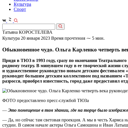
Культура
Спорт
Татьяна КОРОСТЕЛЕВА
Культура
20 января 2023
Время прочтения ⁓ 5 мин.
Обыкновенное чудо. Ольга Карленко четверть ве
Придя в ТЮЗ в 1993 году, сразу по окончании Театральног
родному театру. В минувшем году в ее творческой жизни 
и художественное руководство новым детским фестивалем «Б
руководит большим детским коллективом под названием «Те
разросся, приобрел известность, город даже предоставил о
ФОТО предоставлено пресс-службой ТЮЗа
—
Это помещение в том здании, где на торце было изображ
— Да, но сейчас там световая проекция. А мы в честь Хармса 
студии. В самом начале актеры Ольга Самошина и Иван Латышев 