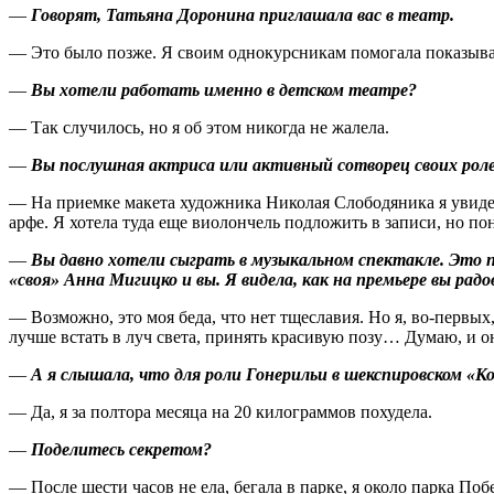
—
Говорят, Татьяна Доронина приглашала вас в театр.
— Это было позже. Я своим однокурсникам помогала показыва
—
Вы хотели работать именно в детском театре?
— Так случилось, но я об этом никогда не жалела.
—
Вы послушная актриса или активный сотворец своих рол
— На приемке макета художника Николая Слободяника я увидел
арфе. Я хотела туда еще виолончель подложить в записи, но по
—
Вы давно хотели сыграть в музыкальном спектакле. Это
«своя» Анна Мигицко и вы. Я видела, как на премьере вы рад
— Возможно, это моя беда, что нет тщеславия. Но я, во‑первы
лучше встать в луч света, принять красивую позу… Думаю, и о
—
А я слышала, что для роли Гонерильи в шекспировском «
— Да, я за полтора месяца на 20 килограммов похудела.
—
Поделитесь секретом?
— После шести часов не ела, бегала в парке, я около парка По