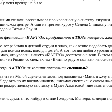
 у меня прежде не было.
рящими глазами рассказывала про кровеносную систему лягушки. 
цинском центре. А сын на третьем курсе у Семена Спивака учитс
едор и Татьяна Бруни.
о фестиваля «Б’АРТ’О», придуманного в ТЮЗе, наверное, хло
ко лет работаю в детской студии и знаю, как сложно подобрать 
для поиска новых пьес для детей. А вот поэзия любого уровня и
нимаю, что уровень нашего «Б’АРТ’О» достаточно высок. В это
я» из Рязани со спектаклем «Вниз по радуге скользя» на основ
ссер. А в ТЮЗе не хотите поставить спектакль?
авить на Малой сцене спектакль под названием «Мама, я хочу в
делать по их воспоминаниям, письмам спектакль о самом начал
ую рождественскую выставку в Музее Ахматовой, мне захотелось
времени, сделать что‑нибудь в стиле Гольдони, Мольера, комеди