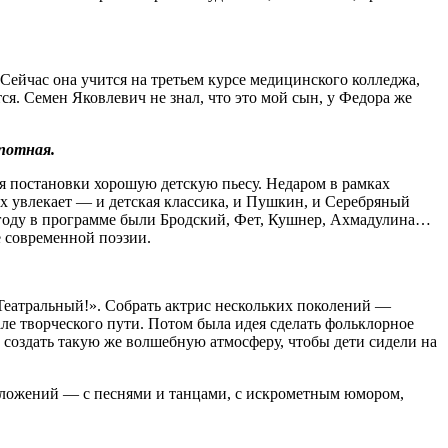
Сейчас она учится на третьем курсе медицинского колледжа,
я. Семен Яковлевич не знал, что это мой сын, у Федора же
потная.
для постановки хорошую детскую пьесу. Недаром в рамках
х увлекает — и детская классика, и Пушкин, и Серебряный
м году в программе были Бродский, Фет, Кушнер, Ахмадулина…
е современной поэзии.
 Театральный!». Собрать актрис нескольких поколений —
е творческого пути. Потом была идея сделать фольклорное
 создать такую же волшебную атмосферу, чтобы дети сидели на
и положений — с песнями и танцами, с искрометным юмором,