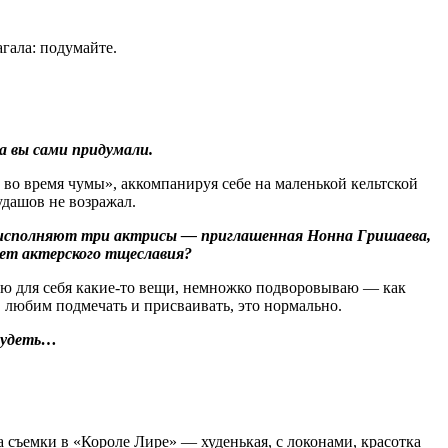
гала: подумайте.
 вы сами придумали.
во время чумы», аккомпанируя себе на маленькой кельтской
удашов не возражал.
м исполняют три актрисы — приглашенная Нонна Гришаева,
 нет актерского тщеславия?
ечаю для себя какие‑то вещи, немножко подворовываю — как
 любим подмечать и присваивать, это нормально.
охудеть…
на съемки в «Короле Лире» — худенькая, с локонами, красотка