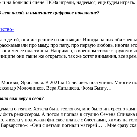
ль и на Большой сцене ТЮЗа играли, надеемся, еще будем играть.
 лет назад, и нынешнее цифровое поколение?
чество»
аю детей, они искренние и настоящие. Иногда на них обижаешься
ссказывали про маму, про папу, про первую любовь, иногда это 
ас они менее пластичны. Например, в военном этюде с трудом вы
инципе они такие же открытые, так же хотят внимания, все время
 Москвы, Ярославля. В 2021‑м 15 человек поступили. Многие по
лександр Молочников, Вера Латышева, Фома Бызгу…
ло вам веру в себя?
мала о театре. Хотела быть геологом, мне было интересно камни 
 быть режиссером. А потом я попала в студию Семена Спивака н
 я взяла у подружки финское платье с блестками, химия на голо
Варварство»: «Они с детьми погнали матерей…». Мне сразу сказа