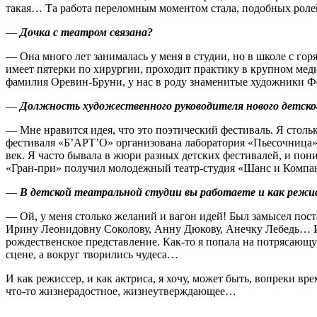
такая… Та работа переломным моментом стала, подобных ролей
—
Дочка с театром связана?
— Она много лет занималась у меня в студии, но в школе с го
имеет пятерки по хирургии, проходит практику в крупном меди
фамилия Оревин-Бруни, у нас в роду знаменитые художники Ф
—
Должность художественного руководителя нового детског
— Мне нравится идея, что это поэтический фестиваль. Я столь
фестиваля «Б’АРТ’О» организована лаборатория «Пьесочница» 
век. Я часто бывала в жюри разных детских фестивалей, и по
«Гран-при» получил молодежный театр-студия «Шанс и Компани
—
В детской театральной студии вы работаете и как режи
— Ой, у меня столько желаний и вагон идей! Был замысел пост
Ирину Леонидовну Соколову, Анну Дюкову, Анечку Лебедь… И с
рождественское представление. Как‑то я попала на потрясающ
сцене, а вокруг творились чудеса…
И как режиссер, и как актриса, я хочу, может быть, вопреки 
что‑то жизнерадостное, жизнеутверждающее…