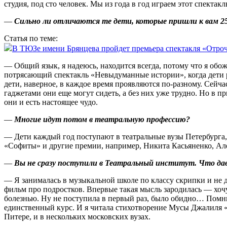
студия, под сто человек. Мы из года в год играем этот спектак
—
Сильно ли отличаются те дети, которые пришли к вам 25
Статья по теме:
В ТЮЗе имени Брянцева пройдет премьера спектакля «Отро
— Общий язык, я надеюсь, находится всегда, потому что я обож
потрясающий спектакль «Невыдуманные истории», когда дети ра
дети, наверное, в каждое время проявляются по‑разному. Сейч
гаджетами они еще могут сидеть, а без них уже трудно. Но в пр
они и есть настоящее чудо.
—
Многие идут потом в театральную профессию?
— Дети каждый год поступают в театральные вузы Петербурга,
«Софиты» и другие премии, например, Никита Касьяненко, А
—
Вы не сразу поступили в Теат­ральный институт. Что дава
— Я занималась в музыкальной школе по классу скрипки и не ду
фильм про подростков. Впервые такая мысль зародилась — хочу
болезнью. Ну не поступила в первый раз, было обидно… Помню,
единственный курс. И я читала стихотворение Мусы Джалиля «
Питере, и в нескольких московских вузах.