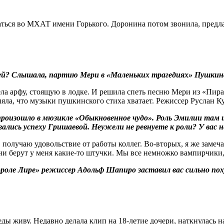
ться во МХАТ имени Горького. Доронина потом звонила, предла
ей? Слышала, партию Мери в «Маленьких трагедиях» Пушкина
а арфу, стоящую в лодке. И решила спеть песню Мери из «Пира 
няла, что музыки пушкинского стиха хватает. Режиссер Руслан К
 произошло в мюзикле «Обыкновенное чудо». Роль Эмилии та
овались успеху Гришаевой. Неужели не ревнуете к роли? У вас
х, получаю удовольствие от работы коллег. Во-вторых, я же зам
ни берут у меня какие‑то штучки. Мы все немножко вампирчики,
Короле Лире» режиссер Адольф Шапиро заставил вас сильно п
беды живу. Недавно делала клип на 18‑летие дочери, наткнулась 