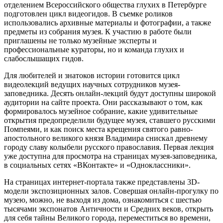
отделением Всероссийского общества глухих в Петербурге
подготовлен цикл видеогидов. В съемке роликов
использовались архивные материалы и фотографии, а также
предметы из собрания музея. К участию в работе были
приглашены не только музейные эксперты и
профессиональные кураторы, но и команда глухих и
слабослышащих гидов.
Для любителей и знатоков истории готовится цикл
видеолекций ведущих научных сотрудников му­зея-
заповедника. Десять онлайн-лекций будут доступны широкой
аудитории на сайте проекта. Они рассказывают о том, как
формировалось музейное собрание, какие удивительные
открытия предопределили будущее музея, ставшего русскими
Помпеями, и как поиск места крещения святого равно­
апостольного великого князя Владимира снискал древнему
городу славу колыбели русского православия. Первая лекция
уже доступна для просмотра на страницах му­зея-заповедника,
в социальных сетях «ВКонтакте» и «Одноклассники».
На страницах интернет-портала также представлены 3D-
модели экспозиционных залов. Совершая онлайн-прогулку по
музею, можно, не выходя из дома, ознакомиться с шестью
тысячами экспонатов Античности и Средних веков, открыть
для себя тайны Великого города, переместиться во времени,