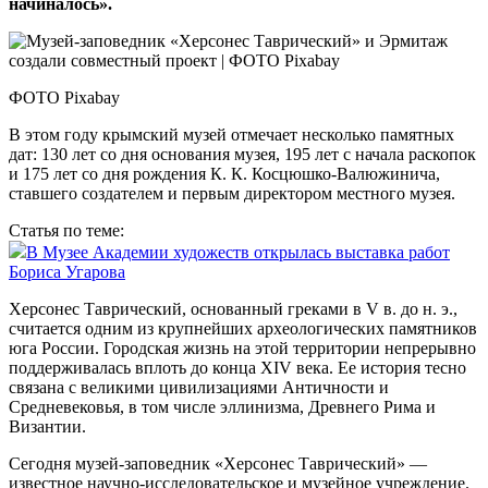
начиналось».
ФОТО Pixabay
В этом году крымский музей отмечает несколько памятных
дат: 130 лет со дня основания музея, 195 лет с начала раскопок
и 175 лет со дня рождения К. К. Косцюшко-Валюжинича,
ставшего создателем и первым директором местного музея.
Статья по теме:
В Музее Академии художеств открылась выставка работ
Бориса Угарова
Херсонес Таврический, основанный греками в V в. до н. э.,
считается одним из крупнейших археологических памятников
юга России. Городская жизнь на этой территории непрерывно
поддерживалась вплоть до конца XIV века. Ее история тесно
связана с великими цивилизациями Античности и
Средневековья, в том числе эллинизма, Древнего Рима и
Византии.
Сегодня музей-заповедник «Херсонес Таврический» —
известное научно-исследовательское и музейное учреждение.