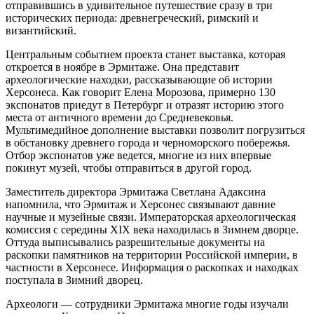
отправившись в удивительное путешествие сразу в три
исторических периода: древнегреческий, римский и
византийский.
Центральным событием проекта станет выставка, которая
откроется в ноябре в Эрмитаже. Она представит
археологические находки, рассказывающие об истории
Херсонеса. Как говорит Елена Морозова, примерно 130
экспонатов приедут в Петербург и отразят историю этого
места от античного времени до Средневековья.
Мультимедийное дополнение выставки позволит погрузиться
в обстановку древнего города и черноморского побережья.
Отбор экспонатов уже ведется, многие из них впервые
покинут музей, чтобы отправиться в другой город.
Заместитель директора Эрмитажа Светлана Адаксина
напомнила, что Эрмитаж и Херсонес связывают давние
научные и музейные связи. Императорская археологическая
комиссия с середины XIX века находилась в Зимнем дворце.
Оттуда выписывались разрешительные документы на
раскопки памятников на территории Российской империи, в
частности в Херсонесе. Информация о раскопках и находках
поступала в Зимний дворец.
Археологи — сотрудники Эрмитажа многие годы изучали