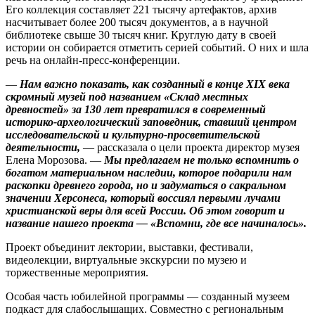
Его коллекция составляет 221 тысячу артефактов, архив
насчитывает более 200 тысяч документов, а в научной
библиотеке свыше 30 тысяч книг. Круглую дату в своей
истории он собирается отметить серией событий. О них и шла
речь на онлайн-пресс-конференции.
—
Нам важно показать, как созданный в конце ХIХ века
скромный музей под названием «Склад местных
древностей» за 130 лет превратился в современный
историко-археологический заповедник, ставший центром
исследовательской и культурно-просветительской
деятельности,
— рассказала о цели проекта директор музея
Елена Морозова. —
Мы предлагаем не только вспомнить о
богатом материальном наследии, которое подарили нам
раскопки древнего города, но и задуматься о сакральном
значении Херсонеса, который воссиял первыми лучами
христианской веры для всей России. Об этом говорит и
название нашего проекта — «Вспомни, где всe начиналось».
Проект объединит лектории, выставки, фестивали,
видеолекции, виртуальные экскурсии по музею и
торжественные мероприятия.
Особая часть юбилейной программы — созданный музеем
подкаст для слабослышащих. Совместно с региональным