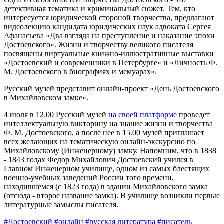
детективная тематика и криминальный сюжет. Тем, кто
интересуется юридической стороной творчества, предлагают
видеолекцию кандидата юридических наук адвоката Сергея
Афанасьева «Два взгляда на преступление и наказание эпохи
Достоевского». Жизни и творчеству великого писателя
посвящены виртуальные книжно-иллюстративные выставки
«Достоевский и современники в Петербурге» и «Личность Ф.
М. Достоевского в биографиях и мемуарах».
Русский музей представит онлайн-проект «День Достоевского
в Михайловском замке».
4 июля в 12.00 Русский музей
на своей платформе
проведет
интеллектуальную викторину на знание жизни и творчества
Ф. М. Достоевского, а после нее в 15.00 музей приглашает
всех желающих на тематическую онлайн-экскурсию по
Михайловскому (Инженерному) замку. Напомним, что в 1838
- 1843 годах Федор Михайлович Достоевский учился в
Главном Инженерном училище, одном из самых блестящих
военно-учебных заведений России того времени,
находившемся (с 1823 года) в здании Михайловского замка
(отсюда - второе название замка). В училище возникли первые
литературные замыслы писателя.
#Достоевский
#онлайн
#русская литература
#писатель