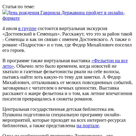
Статья по теме:
День рождения Гавриила Державина пройдет в онлайн-
формате
4 июля
в группе
состоится виртуальная экскурсия
«Достоевский в Семенцах». Расскажут, что это за район такой
- Семенцы и как он связан с именем Достоевского. А также о
романе «Подросток» и о том, где Федор Михайлович поселил
его героев.
В программе также виртуальная выставка
«Фельетон на все
лето»
. Обычно лето было временем, когда новостей не
хватало и газетные фельетонисты рвали на себе волосы,
пытаясь найти хоть какую-то тему для заметки. А Федор
Михайлович, отталкиваясь от мелких повседневных событий,
заговаривал с читателем о вечных ценностях. Выставка
расскажет о жанре фельетона и о том, как летние впечатления
писателя превращались в сюжеты романов.
Центральная государственная детская библиотека им.
Пушкина подготовила специальную программу онлайн-
мероприятий, которые проходят на всех интернет-ресурсах
библиотеки, а также представлены
на портале
.
Одна из особенностей творчества Достоевского - это