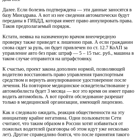
Далее. Если болезнь подтверждена — эти данные заносятся в
базу Минздрава. А вот из нее сведения автоматически будут
переданы в ГИБДД, которая имеет право аннулировать права.
Таков предполагаемый порядок.
Кстати, неявка на назначенную врачом внеочередную
проверку также приведет к лишению прав. А если гражданин
снова сядет за руль, он будет привлечен по ст. 12.7 КоАП за
управление авто без прав: штраф — 5 – 15 тыс. руб., машина в
таком случае отправится на штрафстоянку.
К счастью, проект закона дополнен нормой, позволяющей
водителю восстановить право управления транспортным
средством и вернуть аннулированное удостоверение после
лечения. На повторное медицинское освидетельствование у
автомобилиста будет 3 месяца — все это время он имеет право
водить автомобиль. А вот пройти обследование разрешат
только в медицинской организации, имеющей лицензию.
Как и следовало ожидать, реакция общественности на эту
инициативу крайне негативна. Одни пользователи Сети
считают, что таким образом в России хотят избавиться от
пожилых водителей (разговоры об этом идут уже несколько
лет). Другие справедливо боятся, что после принятия такого