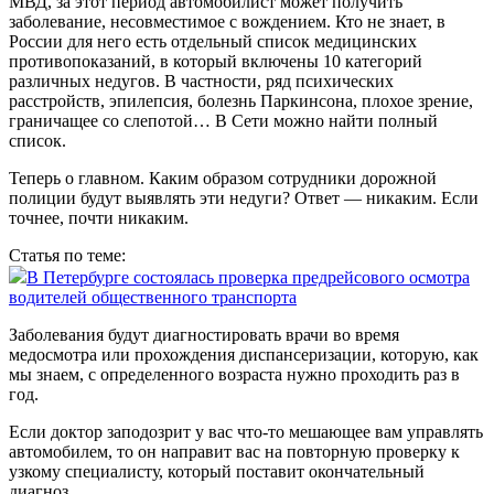
МВД, за этот период автомобилист может получить
заболевание, несовместимое с вождением. Кто не знает, в
России для него есть отдельный список медицинских
противопоказаний, в который включены 10 категорий
различных недугов. В частности, ряд психических
расстройств, эпилепсия, болезнь Паркинсона, плохое зрение,
граничащее со слепотой… В Сети можно найти полный
список.
Теперь о главном. Каким образом сотрудники дорожной
полиции будут выявлять эти недуги? Ответ — никаким. Если
точнее, почти никаким.
Статья по теме:
В Петербурге состоялась проверка предрейсового осмотра
водителей общественного транспорта
Заболевания будут диагностировать врачи во время
медосмотра или прохождения диспансеризации, которую, как
мы знаем, с определенного возраста нужно проходить раз в
год.
Если доктор заподозрит у вас что‑то мешающее вам управлять
автомобилем, то он направит вас на повторную проверку к
узкому специалисту, который поставит окончательный
диагноз.