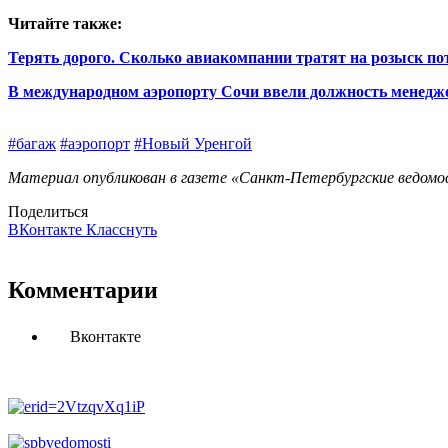
Читайте также:
Терять дорого. Сколько авиакомпании тратят на розыск по
В международном аэропорту Сочи ввели должность менедже
#багаж
#аэропорт
#Новый Уренгой
Материал опубликован в газете «Санкт-Петербургские ведомос
Поделиться
ВКонтакте
Класснуть
Комментарии
Вконтакте