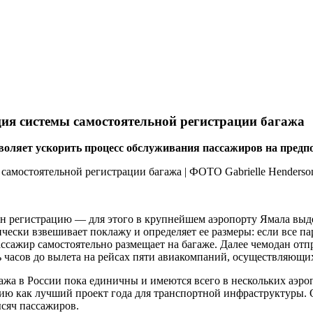
ция системы самостоятельной регистрации багажа
оляет ускорить процесс обслуживания пассажиров на предпо
н регистрацию — для этого в крупнейшем аэропорту Ямала выдел
чески взвешивает поклажу и определяет ее размеры: если все п
ссажир самостоятельно размещает на багаже. Далее чемодан отпр
ь часов до вылета на рейсах пяти авиакомпаний, осуществляющи
ажа в России пока единичны и имеются всего в нескольких аэроп
мию как лучший проект года для транспортной инфраструктуры. О
ысяч пассажиров.