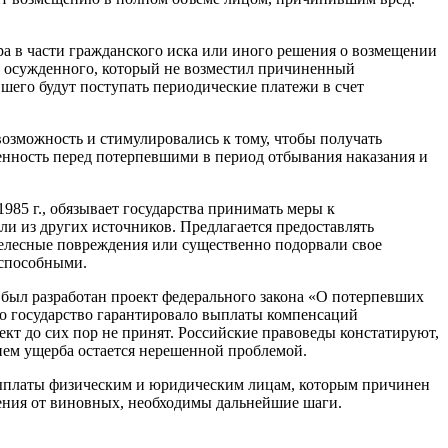
ра в части гражданского иска или иного решения о возмещении
ля осужденного, который не возместил причиненный
вшего будут поступать периодические платежи в счет
озможность и стимулировались к тому, чтобы получать
нность перед потерпевшими в период отбывания наказания и
85 г., обязывает государства принимать меры к
ли из других источников. Предлагается предоставлять
телесные повреждения или существенно подорвали свое
еспособными.
был разработан проект федерального закона «О потерпевших
го государство гарантировало выплаты компенсаций
кт до сих пор не принят. Российские правоведы констатируют,
ием ущерба остается нерешенной проблемой.
 выплаты физическим и юридическим лицам, которым причинен
щения от виновных, необходимы дальнейшие шаги.