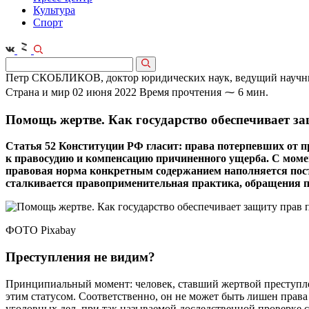
Культура
Спорт
Петр СКОБЛИКОВ, доктор юридических наук, ведущий научны
Страна и мир
02 июня 2022
Время прочтения ⁓ 6 мин.
Помощь жертве. Как государство обеспечивает з
Статья 52 Конституции РФ гласит: права потерпевших от п
к правосудию и компенсацию причиненного ущерба. С момен
правовая норма конкретным содержанием наполняется пост
сталкивается правоприменительная практика, обращения п
ФОТО Pixabay
Преступления не видим?
Принципиальный момент: человек, ставший жертвой преступлен
этим статусом. Соответственно, он не может быть лишен права
уголовных дел, при так называемой доследственной проверке 