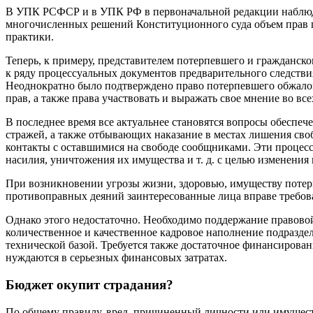
В УПК РСФСР и в УПК РФ в первоначальной редакции наблюдал
многочисленных решений Конституционного суда объем прав по
практики.
Теперь, к примеру, представителем потерпевшего и гражданск
к ряду процессуальных документов предварительного следстви
Неоднократно было подтверждено право потерпевшего обжалов
прав, а также права участвовать и выражать свое мнение во вс
В последнее время все актуальнее становятся вопросы обеспеч
стражей, а также отбывающих наказание в местах лишения сво
контакты с оставшимися на свободе сообщниками. Эти процес
насилия, уничтожения их имущества и т. д. с целью изменения 
При возникновении угрозы жизни, здоровью, имуществу потерп
противоправных деяний заинтересованные лица вправе требова
Однако этого недостаточно. Необходимо поддержание правово
количественное и качественное кадровое наполнение подразд
технической базой. Требуется также достаточное финансирован
нуждаются в серьезных финансовых затратах.
Бюджет окупит страдания?
По общему правилу, вред, причиненный личности или имущест