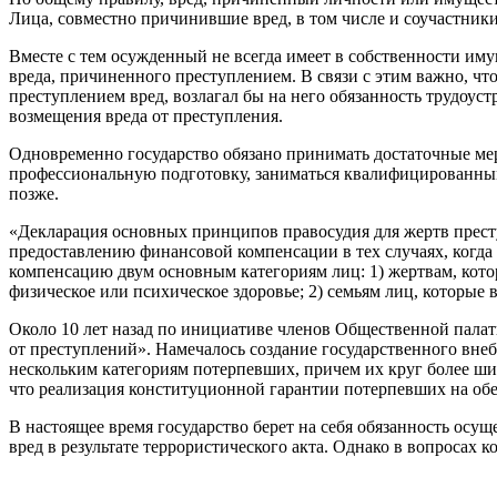
Лица, совместно причинившие вред, в том числе и соучастник
Вместе с тем осужденный не всегда имеет в собственности иму
вреда, причиненного преступлением. В связи с этим важно, чт
преступлением вред, возлагал бы на него обязанность трудоус
возмещения вреда от преступления.
Одновременно государство обязано принимать достаточные мер
профессиональную подготовку, заниматься квалифицированным
позже.
«Декларация основных принципов правосудия для жертв престу
предоставлению финансовой компенсации в тех случаях, когда
компенсацию двум основным категориям лиц: 1) жертвам, кото
физическое или психическое здоровье; 2) семьям лиц, которые
Около 10 лет назад по инициативе членов Общественной палат
от преступлений». Намечалось создание государственного вне
нескольким категориям потерпевших, причем их круг более шир
что реализация конституционной гарантии потерпевших на об
В настоящее время государство берет на себя обязанность о
вред в результате террористического акта. Однако в вопроса