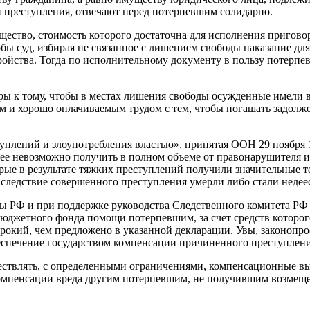
и преступления, отвечают перед потерпевшим солидарно.
щество, стоимость которого достаточна для исполнения пригово
обы суд, избирая не связанное с лишением свободы наказание д
тройства. Тогда по исполнительному документу в пользу потерпе
ы к тому, чтобы в местах лишения свободы осужденные имели в
 и хорошо оплачиваемым трудом с тем, чтобы погашать задолже
плений и злоупотрeбления властью», принятая ООН 29 ноября 19
 ее невозможно получить в полном объеме от правонарушителя и
рые в результате тяжких преступлений получили значительные 
 вследствие совершенного преступления умерли либо стали неде
ы РФ и при поддержке руководства Следственного комитета РФ 
бюджетного фонда помощи потерпевшим, за счет средств которо
окий, чем предложено в указанной декларации. Увы, законопрое
еспечение государством компенсации причиненного преступлен
существлять, с определенными ограничениями, компенсационные
х компенсации вреда другим потерпевшим, не получившим возме