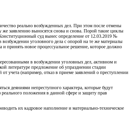
личество реально возбужденных дел. При этом после отмены
 же заявлению выносятся снова и снова. Порой такие циклы
, Конституционный суд вынес определение от 12.03.2019 №
в возбуждении уголовного дела с опорой на те же материалы
а и принять новое процессуальное решение, которое должно
нтересованными в возбуждении уголовных дел, активном и
кой литературе предложение об упразднении стадии
 от учета (например, отказ в приеме заявлений о преступлении
яться деяниями непреступного характера, которые будут
з реального положения в данной сфере и защиту прав
риводить их кадровое наполнение и материально-техническое