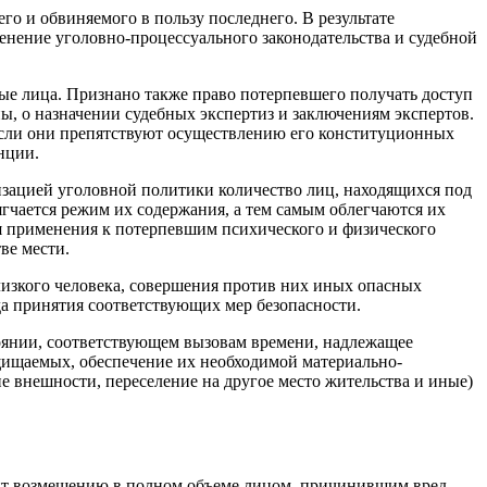
 и обвиняемого в пользу последнего. В результате
нение уголовно-процессуального законодательства и судебной
ные лица. Признано также право потерпевшего получать доступ
ы, о назначении судебных экспертиз и заключениям экспертов.
если они препятствуют осуществлению его конституционных
нции.
лизацией уголовной политики количество лиц, находящихся под
гчается режим их содержания, а тем самым облегчаются их
 применения к потерпевшим психического и физического
ве мести.
лизкого человека, совершения против них иных опасных
да принятия соответствующих мер безопасности.
оянии, соответствующем вызовам времени, надлежащее
ищаемых, обеспечение их необходимой материально-
е внешности, переселение на другое место жительства и иные)
ит возмещению в полном объеме лицом, причинившим вред.