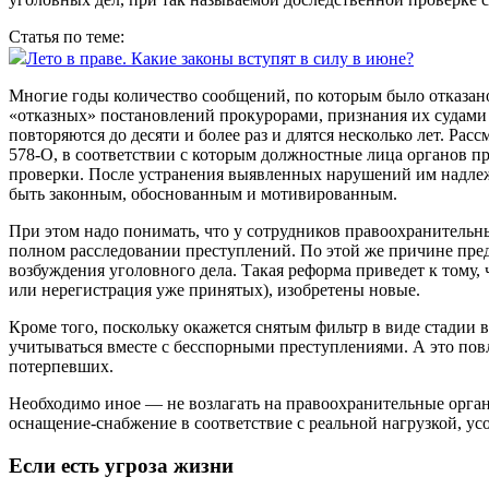
Статья по теме:
Лето в праве. Какие законы вступят в силу в июне?
Многие годы количество сообщений, по которым было отказано
«отказных» постановлений прокурорами, признания их судами
повторяются до десяти и более раз и длятся несколько лет. Р
578‑О, в соответствии с которым должностные лица органов п
проверки. После устранения выявленных нарушений им надлежи
быть законным, обоснованным и мотивированным.
При этом надо понимать, что у сотрудников правоохранительн
полном расследовании преступлений. По этой же причине пре
возбуждения уголовного дела. Такая реформа приведет к тому,
или нерегистрация уже принятых), изобретены новые.
Кроме того, поскольку окажется снятым фильтр в виде стадии в
учитываться вместе с бесспорными преступлениями. А это пов
потерпевших.
Необходимо иное — не возлагать на правоохранительные орган
оснащение-снабжение в соответствие с реальной нагрузкой, ус
Если есть угроза жизни