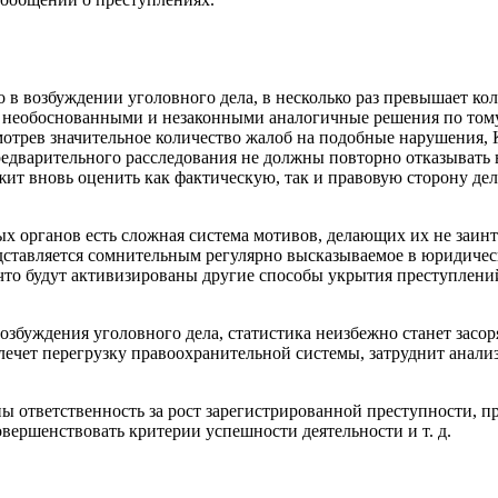
 в возбуждении уголовного дела, в несколько раз превышает ко
 необоснованными и незаконными аналогичные решения по тому
ассмотрев значительное количество жалоб на подобные нарушения
редварительного расследования не должны повторно отказывать 
т вновь оценить как фактическую, так и правовую сторону дел
ых органов есть сложная система мотивов, делающих их не заи
дставляется сомнительным регулярно высказываемое в юридичес
 что будут активизированы другие способы укрытия преступлений
озбуждения уголовного дела, статистика неизбежно станет засор
лечет перегрузку правоохранительной системы, затруднит анали
ы ответственность за рост зарегистрированной преступности, п
овершенствовать критерии успешности деятельности и т. д.