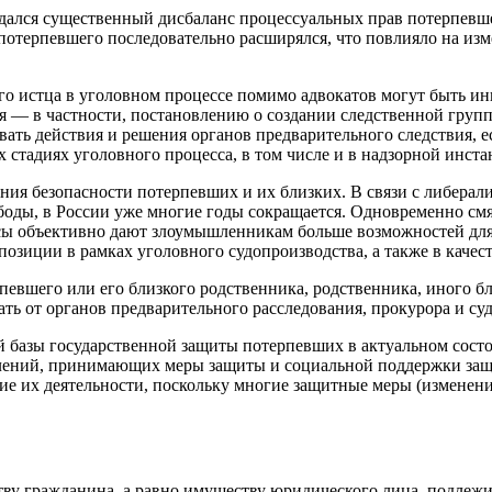
ся существенный дисбаланс процессуальных прав потерпевшего
терпевшего последовательно расширялся, что повлияло на изме
ого истца в уголовном процессе помимо адвокатов могут быть и
я — в частности, постановлению о создании следственной групп
ать действия и решения органов предварительного следствия, 
ех стадиях уголовного процесса, в том числе и в надзорной инста
ения безопасности потерпевших и их близких. В связи с либера
боды, в России уже многие годы сокращается. Одновременно смя
сы объективно дают злоумышленникам больше возможностей для
позиции в рамках уголовного судопроизводства, а также в качест
евшего или его близкого родственника, родственника, иного б
ть от органов предварительного расследования, прокурора и су
й базы государственной защиты потерпевших в актуальном сост
елений, принимающих меры защиты и социальной поддержки защ
ие их деятельности, поскольку многие защитные меры (изменени
ву гражданина, а равно имуществу юридического лица, подлеж