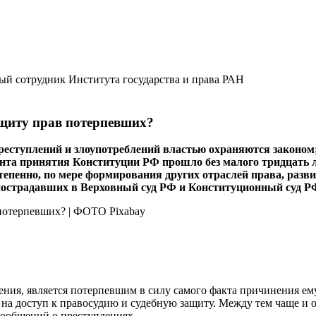
й сотрудник Института государства и права РАН
ащиту прав потерпевших?
реступлений и злоупотреблений властью охраняются законом
та принятия Конституции РФ прошло без малого тридцать ле
епенно, по мере формирования других отраслей права, разв
острадавших в Верховный суд РФ и Конституционный суд РФ,
ия, является потерпевшим в силу самого факта причинения ему 
 на доступ к правосудию и судебную защиту. Между тем чаще и о
сообщений о преступлениях.