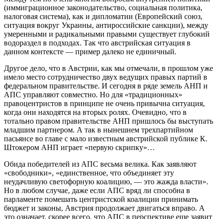
(иммиграционное законодательство, социальная политика,
налоговая система), как и дипломатии (Европейский союз,
ситуация вокруг Украины, антироссийские санкции), между
умеренными и радикальными правыми существует глубокий
водораздел в подходах. Так что австрийская ситуация в
данном контексте — пример далеко не единичный.
Другое дело, что в Австрии, как мы отмечали, в прошлом уже
имело место сотрудничество двух ведущих правых партий в
федеральном правительстве. И сегодня в ряде земель АНП и
АПС управляют совместно. Но для «традиционных»
правоцентристов в принципе не очень привычна ситуация,
когда они находятся на вторых ролях. Очевидно, что в
тотально правом правительстве АНП пришлось бы выступать
младшим партнером. А так в нынешнем трехпартийном
пасьянсе во главе с мало известным австрийской публике К.
Штокером АНП играет «первую скрипку»…
Обида победителей из АПС весьма велика. Как заявляют
«свободники», «единственное, что объединяет эту
неудачливую светофорную коалицию, — это жажда власти».
Но в любом случае, даже если АПС вряд ли способна в
парламенте помешать центристской коалиции принимать
бюджет и законы, Австрия продолжает двигаться вправо. А
это означает, скорее всего, что АПС в перспективе еще заявит