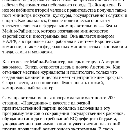
работал бургомистром небольшого города Трайскирхена. В
новом кабинете второй человек правительства получил также
пост министра искусств, культуры, государственной службы и
спорта. Как оказалось, больше политического опыта у
третьего человека в федеральном правительстве — Беаты
Майны-Райзингер, которая возглавила министерство
европейских и иностранных дел. Она является лидером
НАЛФ, а в прошлые годы работала в системе Европейской
комиссии, а также в федеральных министерствах экономики и
труда, семьи и молодежи.
Как отмечает Майна-Райзингер, «дверь в старую Австрию
закрылась. Теперь откроется дверь в новую Австрию». Как
отмечают местные журналисты и политологи, только что
созданный кабинет в целом имеет «центристский» профиль.
Скорее всего, и его политика будет носить схожий,
компромиссный характер.
Сама правительственная прог­рамма занимает почти 200
страниц. «Народники» в качестве ключевой
правительственной партии добились включения в эту
программу тезисов о сокращении государственных расходов,
обуздании (исходя из требований ЕС) дефицита бюджета,
упорядочении прав иммиграции и ужесточении наказаний
против проявлений религиозного экстремизма. В свою