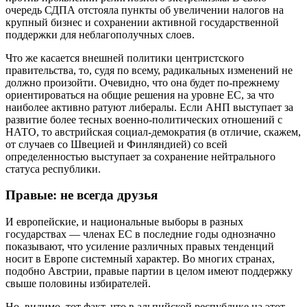
очередь СДПА отстояла пункты об увеличении налогов на
крупный бизнес и сохранении активной государственной
поддержки для неблагополучных слоев.
Что же касается внешней политики центристского
правительства, то, судя по всему, радикальных изменений не
должно произойти. Очевидно, что она будет по‑прежнему
ориентироваться на общие решения на уровне ЕС, за что
наиболее активно ратуют либералы. Если АНП выступает за
развитие более тесных военно-политических отношений с
НАТО, то австрийская социал-демократия (в отличие, скажем,
от случаев со Швецией и Финляндией) со всей
определенностью выступает за сохранение нейтрального
статуса республики.
Правые: не всегда друзья
И европейские, и национальные выборы в разных
государствах — членах ЕС в последние годы однозначно
показывают, что усиление различных правых тенденций
носит в Европе системный характер. Во многих странах,
подобно Австрии, правые партии в целом имеют поддержку
свыше половины избирателей.
Но, видимо, тот факт, что в альпийской республике на этот