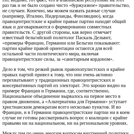
раз так и не было создано чисто «буржуазное» правительство,
не случаен. Конечно, мы можем назвать разные случаи
(например, Италию, Нидерланды, Финляндию), когда
правоцентристские и крайне правые партии находят общий
язык и договариваются о формировании совместных
правительств. С другой стороны, как верно отмечает
известный бельгийский политолог Паскаль Дельвит,
«примеры Франции, Германии или Бельгии показывают:
партии крайне правой ориентации остаются для всей
остальной части политического мира, включая
правоцентристские силы, за «санитарным кордоном».
Дело в том, что резкий рывок правопопулистских и крайне
правых партий привел к тому, что они очень активно
перехватывают у традиционных правоцентристских и
консервативных партий их электорат. Это хорошо видно на
примере Франции и Германии, где, соответственно,
Национальное объединение вырвалось на первое место в
правом движении, а «Альтернатива для Германии» уступает
христианским демократам всего несколько пунктов. И во
Франции, и в Германии правоцентристские партии ни в коем
случае не готовы рассматривать вопрос о коалиции с крайне
правыми ни на национальном, ни на региональном уровнях.
Между тем по очень многим вопросам внутренней политики