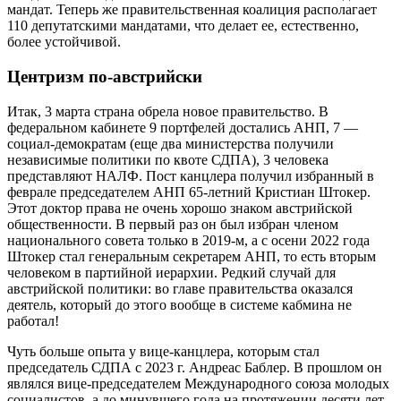
мандат. Теперь же правительственная коалиция располагает
110 депутатскими мандатами, что делает ее, естественно,
более устойчивой.
Центризм по‑австрийски
Итак, 3 марта страна обрела новое правительство. В
федеральном кабинете 9 портфелей достались АНП, 7 —
социал-демократам (еще два министерства получили
независимые политики по квоте СДПА), 3 человека
представляют НАЛФ. Пост канцлера получил избранный в
феврале председателем АНП 65‑летний Кристиан Штокер.
Этот доктор права не очень хорошо знаком австрийской
общественности. В первый раз он был избран членом
национального совета только в 2019‑м, а с осени 2022 года
Штокер стал генеральным секретарем АНП, то есть вторым
человеком в партийной иерархии. Редкий случай для
австрийской политики: во главе правительства оказался
деятель, который до этого вообще в системе кабмина не
работал!
Чуть больше опыта у вице-канц­лера, которым стал
председатель СДПА с 2023 г. Андреас Баблер. В прошлом он
являлся вице-председателем Международного союза молодых
социалистов, а до минувшего года на протяжении десяти лет