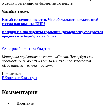
о своих претензиях на федеральную власть.
Читайте также:
Китай сосредотачивается. Что обсуждают на ежегодной
сессии парламента КНР?
Кандидат в президенты Румынии Джорджеску собирается
продолжить борьбу на выборах
#Австрия
#политика
#партия
Материал опубликован в газете «Санкт-Петербургские
ведомости» № 45 (7867) от 14.03.2025 под заголовком
«Правительство «на троих»».
Поделиться
ВКонтакте
Класснуть
Комментарии
Вконтакте