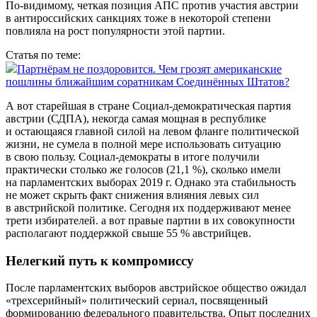
По-видимому, четкая позиция АПС против участия австрии
в антироссийских санкциях тоже в некоторой степени
повлияла на рост популярности этой партии.
Статья по теме:
Партнёрам не поздоровится. Чем грозят американские
пошлины ближайшим соратникам Соединённых Штатов?
А вот старейшая в стране Социал-демократическая партия
австрии (СДПА), некогда самая мощная в республике
и остающаяся главной силой на левом фланге политической
жизни, не сумела в полной мере использовать ситуацию
в свою пользу. Социал-демократы в итоге получили
практически столько же голосов (21,1 %), сколько имели
на парламентских выборах 2019 г. Однако эта стабильность
не может скрыть факт снижения влияния левых сил
в австрийской политике. Сегодня их поддерживают менее
трети избирателей. а вот правые партии в их совокупности
располагают поддержкой свыше 55 % австрийцев.
Нелегкий путь к компромиссу
После парламентских выборов австрийское общество ожидал
«трехсерийный» политический сериал, посвященный
формированию федерального правительства. Опыт последних