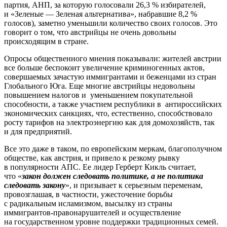
партия, АНП, за которую голосовали 26,3 % избирателей,
и «Зеленые — Зеленая альтернатива», набравшие 8,2 %
голосов), заметно уменьшили количество своих голосов. Это
говорит о том, что австрийцы не очень довольны
происходящим в стране.
Опросы общественного мнения показывали: жителей австрии
все больше беспокоит увеличение криминогенных актов,
совершаемых зачастую иммигрантами и беженцами из стран
Глобального Юга. Еще многие австрийцы недовольны
повышением налогов и уменьшением покупательной
способности, а также участием республики в антироссийских
экономических санкциях, что, естественно, способствовало
росту тарифов на электроэнергию как для домохозяйств, так
и для предприятий.
Все это даже в таком, по европейским меркам, благополучном
обществе, как австрия, и привело к резкому рывку
в популярности АПС. Ее лидер Герберт Кикль считает,
что «
закон должен следовать политике, а не политика
следовать закону
», и призывает к серьезным переменам,
провозглашая, в частности, ужесточение борьбы
с радикальным исламизмом, высылку из страны
иммигрантов-правонарушителей и осуществление
на государственном уровне поддержки традиционных семей.