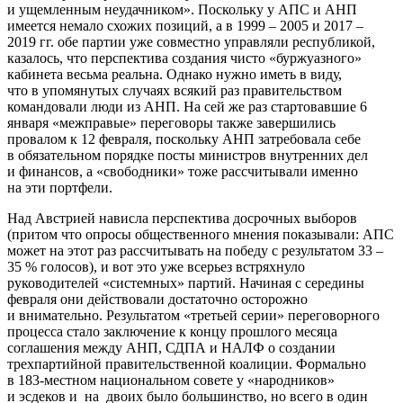
и ущемленным неудачником». Поскольку у АПС и АНП
имеется немало схожих позиций, а в 1999 – 2005 и 2017 –
2019 гг. обе партии уже совместно управляли республикой,
казалось, что перспектива создания чисто «буржуазного»
кабинета весьма реальна. Однако нужно иметь в виду,
что в упомянутых случаях всякий раз правительством
командовали люди из АНП. На сей же раз стартовавшие 6
января «межправые» переговоры также завершились
провалом к 12 февраля, поскольку АНП затребовала себе
в обязательном порядке посты министров внутренних дел
и финансов, а «свободники» тоже рассчитывали именно
на эти портфели.
Над Австрией нависла перспектива досрочных выборов
(притом что опросы общественного мнения показывали: АПС
может на этот раз рассчитывать на победу с результатом 33 –
35 % голосов), и вот это уже всерьез встряхнуло
руководителей «системных» партий. Начиная с середины
февраля они действовали достаточно осторожно
и внимательно. Результатом «третьей серии» переговорного
процесса стало заключение к концу прошлого месяца
соглашения между АНП, СДПА и НАЛФ о создании
трехпартийной правительственной коалиции. Формально
в 183-местном национальном совете у «народников»
и эсдеков и на двоих было большинство, но всего в один