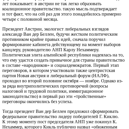
лет показывает: в австрии не так легко образовать
коалиционное правительство. такую мысль подтверждает
и тот факт, что на сей раз для этого понадобилось примерно
четыре с половиной месяца.
Президент Австрии, экологист либеральных взглядов
александр Ван дер Беллен, будучи жестким политическим
противником крайне правых идей, сначала поручил
формирование кабинета действующему на момент выборов
канцлеру, руководителю АНП Карлу Нехаммеру.
Политическая элита альпийской республики надеялась на то,
что ему удастся создать привычное для страны правительство
в составе «народников» и социалдемократов. Первый этап
переговоров, в котором участвовали также центристская
партия Новая австрия и либеральный форум (НАЛФ),
проходил во второй половине октября — ноябре. Однако из-
за ряда внутриполитических противоречий (вопросы
налоговой и трудовой политики, иммиграционное
законодательство) в первый раз эти «тройственные»
переговоры окончились без успеха.
Тогда президент Ван дер Беллен предложил сформировать
федеральное правительство лидеру победителей Г. Киклю.
К этому моменту пост председателя АНП уже покинул К.
Нехаммер, которого Кикль публично назвал «обиженным