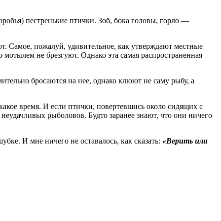
робья) ­пестренькие птички. Зоб, бока головы, горло —
рот. Самое, пожалуй, удивительное, как утверждают местные
о мотылем не брезгуют. Однако эта самая распространенная
тельно бросаются на нее, однако клюют не саму рыбу, а
какое время. И если птички, повертевшись около сидящих с
 неудачливых рыболовов. Будто заранее знают, что они ничего
ке. И мне ничего не оставалось, как сказать:
«Верить или