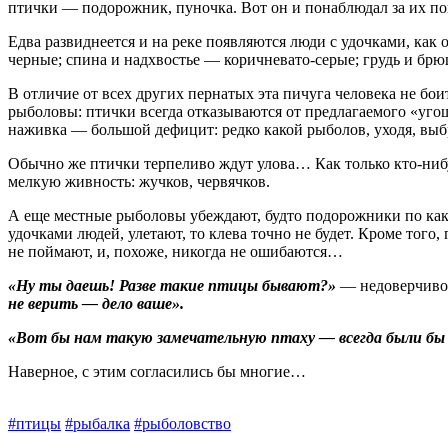
птички — подорожник, пуночка. Вот он и ­понаблюдал за их п
Едва развиднеется и на реке появляются люди с удочками, как 
черные; спина и надхвостье — коричневато-серые; грудь и бр
В отличие от всех других пернатых эта пичуга человека не ­бо
рыболовы: птички всегда отказываются от предлагаемого «угощ
наживка — большой дефицит: редко какой рыболов, уходя, выбр
Обычно же птички терпеливо ждут улова… Как только кто‑нибу
мелкую живность: жучков, червячков.
А еще местные рыболовы ­убеждают, будто подорожники по каки
удочками людей, улетают, то клева точно не будет. Кроме того
не поймают, и, похоже, никогда не ошибаются…
«Ну ты даешь! Разве такие птицы бывают?»
— недоверчиво 
не верить — дело ваше».
«Вот бы нам такую замечательную птаху — всегда были бы с
Наверное, с этим согласились бы многие…
#птицы
#рыбалка
#рыболовство