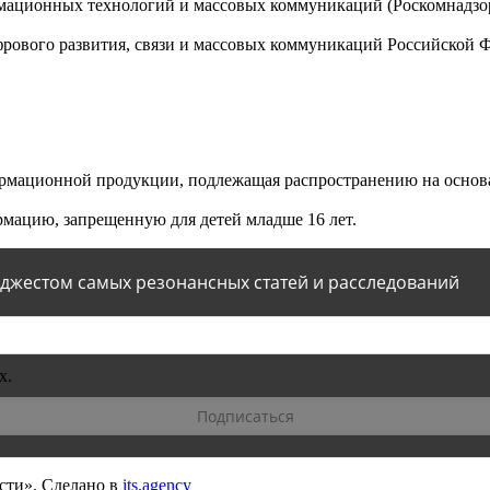
мационных технологий и массовых коммуникаций (Роскомнадзор)
ового развития, связи и массовых коммуникаций Российской 
мационной продукции, подлежащая распространению на основа
мацию, запрещенную для детей младше 16 лет.
йджестом самых резонансных статей и расследований
х.
сти».
Сделано в
its.agency