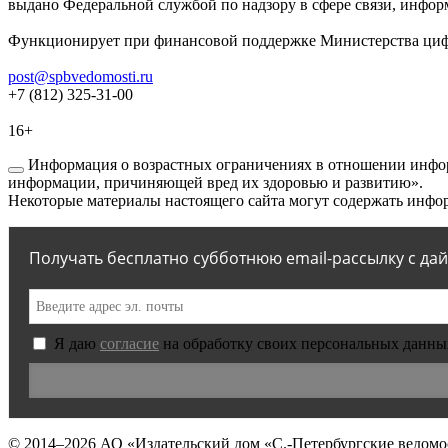
выдано Федеральной службой по надзору в сфере связи, инфор
Функционирует при финансовой поддержке Министерства цифр
post@spbvedomosti.ru
+7 (812) 325-31-00
16+
Информация о возрастных ограничениях в отношении инфор
информации, причиняющей вред их здоровью и развитию».
Некоторые материалы настоящего сайта могут содержать инфор
Получать бесплатно субботнюю email-рассылку с да
Я даю
согласие
на обработку своих персональных данны
© 2014–2026
АО «Издательский дом «С.-Петербургские ведомо