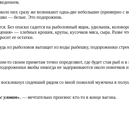
оведением.
около них сразу же возникают одна-две небольшие (примерно с во
юшко — белые. Это подорожник.
ится. Без опаски садится на рыболовный ящик, удильник, колово
ения» — хлебных крошек, крупы, кусочков мяса, сыра. Разве чт
осит ее остатки.
дь из рыболовов вытащит из воды рыбешку, подорожники стреми
м‑то своим приметам точно определяют, где будет стая рыб и в 
, подорожники якобы никогда не задерживаются около новичков и
воскликнул сидевший рядом со мной пожилой мужчина в полушуб
 ­уловом»
, — мечтательно произнес кто‑то в конце вагона.