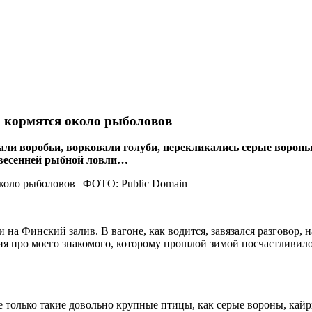
 кормятся около рыболовов
ли воробьи, ворковали голуби, перекликались серые вороны,
 весенней рыбной ловли…
и на Финский залив. В вагоне, как водится, завязался разговор,
я про моего знакомого, которому прошлой зимой посчастливилос
не только такие довольно крупные птицы, как серые вороны, кай