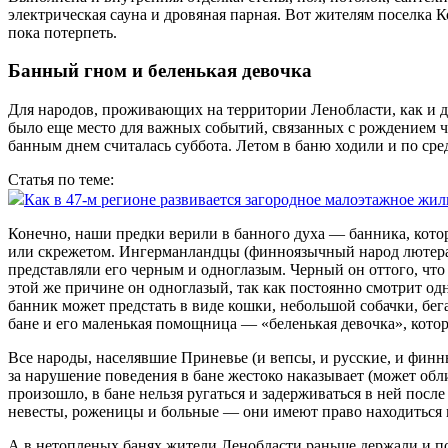
электрическая сауна и дровяная парная. Вот жителям поселка ­
пока потерпеть.
Банный гном и беленькая девочка
Для народов, проживающих на территории Ленобласти, как и дл
было еще место для важных событий, связанных с рождением ч
банным днем считалась суббота. Летом в баню ходили и по ср
Статья по теме:
Как в 47‑м регионе развивается загородное малоэтажное жи
Конечно, наши предки верили в банного духа — банника, котор
или скрежетом. Ингерманландцы (финноязычный народ лютеранс
представляли его черным и одноглазым. Черный он оттого, что
этой же причине он одноглазый, так как постоянно смотрит одн
банник может предстать в виде кошки, небольшой собачки, бега
бане и его маленькая помощница — «беленькая девочка», котор
Все народы, населявшие Приневье (и вепсы, и русские, и финн
за нарушение поведения в бане жестоко наказывает (может обли
произошло, в бане нельзя ругаться и задерживаться в ней посл
невесты, роженицы и больные — они имеют право находиться в
А в нетопленых банях жители Ленобласти раньше держали и пок