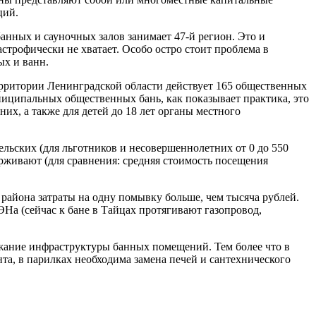
ций.
банных и сауночных залов занимает 47-й регион. Это и
строфически не хватает. Особо остро стоит проблема в
ых и ванн.
ритории Ленинградской области действует 165 общественных
иципальных общественных бань, как показывает практика, это
х, а также для детей до 18 лет органы местного
сельских (для льготников и несовершеннолетних от 0 до 550
ерживают (для сравнения: средняя стоимость посещения
района затраты на одну помывку больше, чем тысяча рублей.
ЭНа (сейчас к бане в Тайцах протягивают газопровод,
ржание инфраструктуры банных помещений. Тем более что в
та, в парилках необходима замена печей и сантехнического