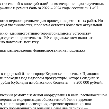
х поселений в виде субсидий на возмещение недополученных
жание и ремонт бань за 2022 – 2024 годы составили 1 497
вляются первоочередными для проведения ремонтных работ. Но
дом увеличивается, проблема остается более чем актуальной.
ению, административно-территориальному устройству,
едседателю правительства РФ с предложением включить
ено повторить попытку.
е при распределении финансирования на поддержку
в городской бане в городе Кировске, в поселках Правдино
и проходил под надзором прокуратуры, которая следила за
 рубля (субсидии из областного бюджета — 8 200 000 рублей,
ический ремонт с заменой оборудования в бане, расположенной
авершится модернизация общественной бани в деревне
я, канализации и освещения, отремонтирована крыша.
орного помывочного отделения в бане две парилки —