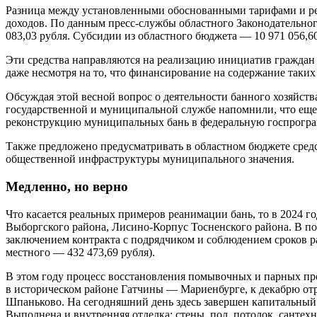
Разница между установленными обоснованными тарифами и ре
доходов. По данным пресс-службы областного Законодательног
083,03 рубля. Субсидии из областного бюджета — 10 971 056,60
Эти средства направляются на реализацию инициатив граждан а
даже несмотря на то, что финансирование на содержание таких
Обсуждая этой весной вопрос о деятельности банного хозяйст
государственной и муниципальной службе напомнили, что еще
реконструкцию муниципальных бань в федеральную госпрограмм
Также предложено предусмат­ривать в областном бюджете сред
общественной инфраструктуры муниципального значения.
Медленно, но верно
Что касается реальных примеров реанимации бань, то в 2024 г
Выборгского района, Лисино-Корпус Тосненского района. В по
заключением контракта с подрядчиком и соблюдением сроков ра
местного — 432 473,69 рубля).
В этом году процесс восстановления помывочных и парных про
в историческом районе Гатчины — Мариенбурге, к декаб­рю о
Шпаньково. На сегодняшний день здесь завершен капитальный
Выполнена и внутренняя отделка: стены, пол, потолок, сантех