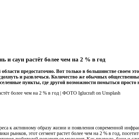
ь и саун растёт более чем на 2 % в год
 области предостаточно. Вот только в большинстве своем эт
отдохнуть и развлечься. Количество же обычных общественны
населенные пункты, где другой возможности помыться просто н
ереса к активному образу жизни и появления современной инфра
ики рынков, этот сегмент растет более чем на 2 % в год, посет
аудитория любителей попариться молодеет. Как правило, бани и 