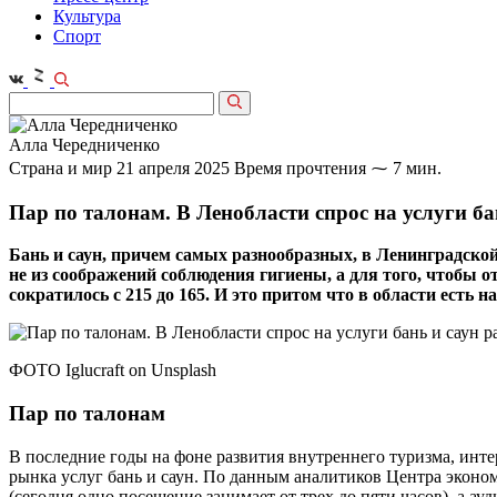
Культура
Спорт
Алла Чередниченко
Страна и мир
21 апреля 2025
Время прочтения ⁓ 7 мин.
Пар по талонам. В Ленобласти спрос на услуги бан
Бань и саун, причем самых разнообразных, в Ленинградской
не из соображений соблюдения гигиены, а для того, чтобы 
сократилось с 215 до 165. И это притом что в области есть 
ФОТО Iglucraft on Unsplash
Пар по талонам
В последние годы на фоне развития внутреннего туризма, инт
рынка услуг бань и саун. По данным аналитиков Центра эконом
(сегодня одно посещение занимает от трех до пяти часов), а 