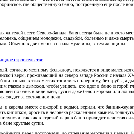
Кобринское, где общественную баню, построенную еще после ­войн
я жителей всего Северо-Запада, баня всегда была не прос­то ме
еловека, общением молодежи, свадьбой, болезнью и даже смерть
едам. Обычно в две смены: сначала мужчины, затем женщины.
лищное строительство
ый, согласно местному фольк­лору, появляется в виде маленьког
кой веры, проживающий на северо-западе России с начала XVII
 бани раньше в этих местах топились по‑черному, без трубы, а 
им глазом в дымоход, чтобы увидеть, кто идет в баню (второй г
ющей по бане, в виде змеи, гуся и даже белой коровы или лошади
ая следит за состоянием печи.
ы, и карелы вместе с ижорой и водью), верили, что банник-саун
ть кипятком, бросить в человека раскаленным камнем, толкнуть 
е полуночи, так как в «третий пар» в баню приходит нечистая с
 бане круглые сутки.
ойников перед похоронами, до отпевания мертвеца в церкви. Бо