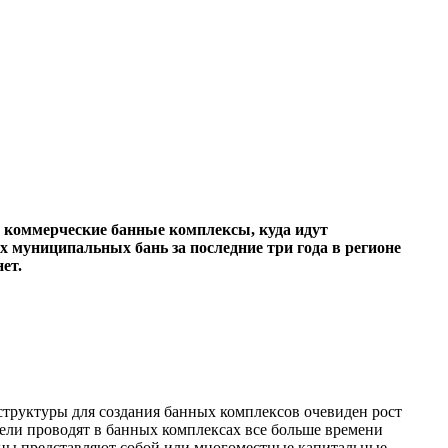
о коммерческие банные комплексы, куда идут
х муниципальных бань за последние три года в регионе
ет.
структуры для создания банных комплексов очевиден рост
ители проводят в банных комплексах все больше времени
сауны представляют собой или многоместные капитальные