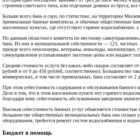
строения советского типа, или отдельные домики из бруса, вс
Больше всего бань и саун, по статистике, на территории Мос­к
премиальные банные комплексы, и обычные общественные бани,
населенных пунктах, где отсутствует горячее водоснабжение, 
По данным областного комитета по местному самоуправлению
бань. Из них в муниципальной собственности — 123, частных
прежде всего пенсионеры, ветераны, инвалиды, малоимущие, г
самоуправления устанавливают льготные цены или выдают та
Средняя стоимость услуги без каких‑либо скидок составляет от
руб­лей и от 0 до 450 рублей, соответственно). Большинство т
коммерческих, в том числе премиальных, бань составляет от 2 д
При этом себестоимость содержания и обслуживания банного к
Дело в том, что в этом населенном пунк­те нет горячего водос
благодаря чему себестоимость обслуживания заведения значит
Высокая себестоимость банных услуг объясняется стоимостью
большинстве общественных муниципальных бань она сильно уст
оборудования, требуется ремонт систем водоснабжения и водоо
Бюджет в помощь