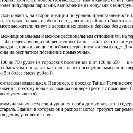
е более популярны парильни, выполнение из модульных конструк
овской области, на второй позиции по уровню представленности 
 которых, однако, особенно в отдаленных районах области ката
а местные жители живут в деревянных домах и бараках без душев
, межнациональным и межконфессиональным отношениям, на тер
 — 42, недействующих общественных бань — 26. Посетители мун
раждане, проживающие в неблагоустроенном жилом фонде. Для ни
лоны на бесплатное посещение помывочных.
 100 до 750 рублей в городских поселениях и от 120 до 650 — в 
аких бань убыточны, так как цены на их посещение намеренно сд
о 5 и более тысяч рублей).
омплекса немаленькая. Например, в поселке Тайцы Гатчинского 
набжения, поэтому вода в огромном бойлере греется с помощью Т
ельно уменьшится).
 коммунальных ресурсов и уровнем необходимых затрат на соде
арела. Здания, в которых они располагаются, требуют капремон
тведения, утепление стен.