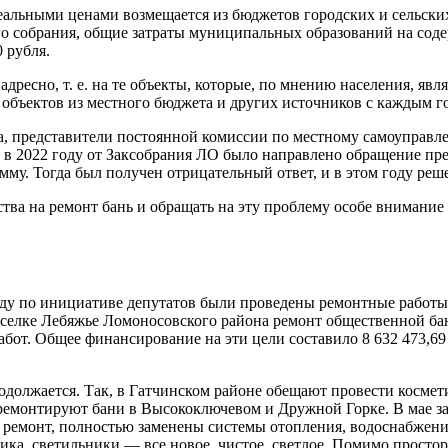
альными ценами возмещается из бюджетов городских и сельски
о собрания, общие затраты муниципальных образований на содер
 рубля.
дресно, т. е. на те объекты, которые, по мнению населения, я
 объектов из местного бюджета и других источников с каждым го
ва, представители постоянной комиссии по местному самоуправл
 в 2022 году от Заксобрания ЛО было направлено обращение пр
у. Тогда был получен отрицательный ответ, и в этом году реш
ства на ремонт бань и обращать на эту проблему особе внимани
оду по инициативе депутатов были проведены ремонтные работы 
селке Лебяжье Ломоносовского района ремонт общественной бан
бот. Общее финансирование на эти цели составило 8 632 473,69
должается. Так, в Гатчинском районе обещают провести космет
тремонтируют бани в Высокоключевом и Дружной Горке. В мае з
 ремонт, полностью заменены системы отопления, водоснабжени
ника, светильники — все новое, чистое, светлое. Помимо прост