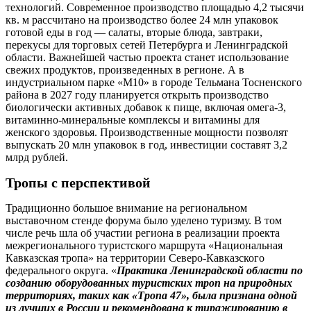
технологий. Современное производство площадью 4,2 тысячи
кв. м рассчитано на производство более 24 млн упаковок
готовой еды в год — салаты, вторые блюда, завтраки,
перекусы для торговых сетей Петербурга и Ленинградской
области. Важнейшей частью проекта станет использование
свежих продуктов, произведенных в регионе. А в
индустриальном парке «М10» в городе Тельмана Тосненского
района в 2027 году планируется открыть производство
биологически активных добавок к пище, включая омега-3,
витаминно-минеральные комплексы и витамины для
женского здоровья. Производственные мощности позволят
выпускать 20 млн упаковок в год, инвестиции составят 3,2
млрд рублей.
Тропы с перспективой
Традиционно большое внимание на региональном
выставочном стенде форума было уделено туризму. В том
числе речь шла об участии региона в реализации проекта
межрегионального туристского маршрута «Национальная
Кавказская тропа» на территории Северо-Кавказского
федерального округа. «
Практика Ленинградской области по
созданию оборудованных туристских троп на природных
территориях, таких как «Тропа 47», была признана одной
из лучших в России и рекомендована к тиражированию в