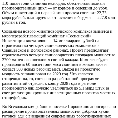
110 тысяч тонн свинины ежегодно, обеспечивая полный
производственный цикл — от кормов и селекции до убоя.
Объем инвестиций в первый этап проекта составит 22,73
млрд рублей, планируемые отчисления в бюджет — 227,8 млн
рублей в год.
Созданием нового животноводческого комплекса займется и
мясоперерабатывающий комбинат «Тосненский».
Инвестиции впечатляют — 14 миллиардов рублей на
строительство четырех свиноводческих комплексов в
Сланцевском и Волховском районах. Проект предполагает
строительство четырех свиноводческих площадок мощностью
2700 маточного поголовья свиней каждая. Комплекс будет
производить 60 тысяч тонн мяса свинины в живом весе и
создаст 500 новых рабочих мест. Выход на проектную
мощность запланирован на 2029 год. Что касается
птицеводства, то, согласно разработанной программе
развития этой отрасли, к концу 2028 года в регионе
производство яиц должно увеличиться до 5,1 млрд штук за
счет реализации крупных инвестиционных проектов местных
птицефабрик.
Во Всеволожском районе в поселке Порошкино анонсировано
расширение производственных мощностей фабрики-кухни
готовой еды с внедрением современных роботизированных