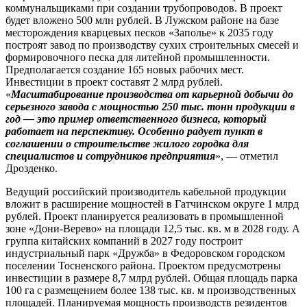
коммунальщиками при создании трубопроводов. В проект
будет вложено 500 млн рублей. В Лужском районе на базе
месторождения кварцевых песков «Заполье» к 2035 году
построят завод по производству сухих строительных смесей и
формировочного песка для литейной промышленности.
Предполагается создание 165 новых рабочих мест.
Инвестиции в проект составят 2 млрд рублей.
«
Масштабирование производства от карьерной добычи до
серьезного завода с мощностью 250 тыс. тонн продукции в
год — это пример ответственного бизнеса, который
работает на перспективу. Особенно радует пункт в
соглашении о строительстве жилого городка для
специалистов и сотрудников предприятия
», — отметил
Дрозденко.
Ведущий российский производитель кабельной продукции
вложит в расширение мощностей в Гатчинском округе 1 млрд
рублей. Проект планируется реализовать в промышленной
зоне «Дони-Верево» на площади 12,5 тыс. кв. м в 2028 году. А
группа китайских компаний в 2027 году построит
индустриальный парк «Дружба» в Федоровском городском
поселении Тосненского района. Проектом предусмотрены
инвестиции в размере 8,7 млрд рублей. Общая площадь парка
100 га с размещением более 138 тыс. кв. м производственных
площадей. Планируемая мощность производств резидентов