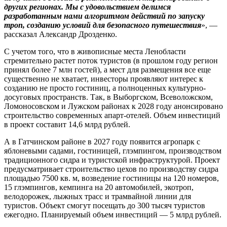
других регионах. Мы с удовольствием делимся
разработанным нами алгоритмом действий по запуску
троп, созданию условий для безопасного путешествия
», —
рассказал Александр Дрозденко.
С учетом того, что в живописные места Ленобласти
стремительно растет поток туристов (в прошлом году регион
принял более 7 млн гостей), а мест для размещения все еще
существенно не хватает, инвесторы проявляют интерес к
созданию не просто гостиниц, а полноценных культурно-
досуговых пространств. Так, в Выборгском, Всеволожском,
Ломоносовском и Лужском районах к 2028 году анонсировано
строительство современных апарт-отелей. Объем инвестиций
в проект составит 14,6 млрд рублей.
А в Гатчинском районе в 2027 году появится агропарк с
яблоневыми садами, гостиницей, глэмпингом, производством
традиционного сидра и туристской инфраструктурой. Проект
предусматривает строительство цехов по производству сидра
площадью 7500 кв. м, возведение гостиницы на 120 номеров,
15 глэмпингов, кемпинга на 20 автомобилей, экотроп,
велодорожек, лыжных трасс и трамвайной линии для
туристов. Объект смогут посещать до 300 тысяч туристов
ежегодно. Планируемый объем инвестиций — 5 млрд рублей.