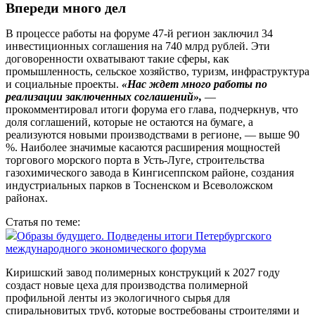
Впереди много дел
В процессе работы на форуме 47‑й регион заключил 34
инвестиционных соглашения на 740 млрд руб­лей. Эти
договоренности охватывают такие сферы, как
промышленность, сельское хозяйство, туризм, инфраструктура
и социальные проекты.
«Нас ждет много работы по
реализации заключенных соглашений»,
—
прокомментировал итоги форума его глава, подчерк­нув, что
доля соглашений, которые не остаются на бумаге, а
реализуются новыми производствами в регионе, — выше 90
%. Наиболее значимые касаются расширения мощностей
торгового морского порта в Усть-Луге, строительства
газохимического завода в Кингисеппском районе, создания
индустриальных парков в Тосненском и Всеволожском
районах.
Статья по теме:
Образы будущего. Подведены итоги Петербургского
международного экономического форума
Киришский завод полимерных конструкций к 2027 году
создаст новые цеха для производства полимерной
профильной ленты из экологичного сырья для
спиральновитых труб, которые востребованы строителями и