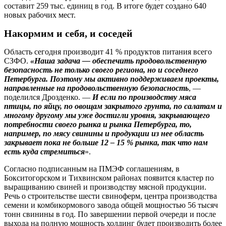
составит 259 тыс. единиц в год. В итоге будет создано 640
новых рабочих мест.
Накормим и себя, и соседей
Область сегодня производит 41 % продуктов питания всего
СЗФО.
«Наша задача — обеспечить продовольственную
безопасность не только своего региона, но и соседнего
Петербурга. Поэтому мы активно поддерживаем проекты,
направленные на продовольственную безопасность
, —
поделился Дрозденко. —
И если по производству мяса
птицы, по яйцу, по овощам закрытого грунта, по салатам и
многому другому мы уже достигли уровня, закрывающего
потребности своего рынка и рынка Петербурга, то,
например, по мясу свинины и продукции из нее область
закрывает пока не больше 12 – 15 % рынка, так что нам
есть куда стремиться
».
Согласно подписанным на ПМЭФ соглашениям, в
Бокситогорском и Тихвинском районах появится кластер по
выращиванию свиней и производству мясной продукции.
Речь о строительстве шести свиноферм, центра производства
семени и комбикормового завода общей мощностью 56 тысяч
тонн свинины в год. По завершении первой очереди и после
выхода на полную мощность холдинг будет производить более