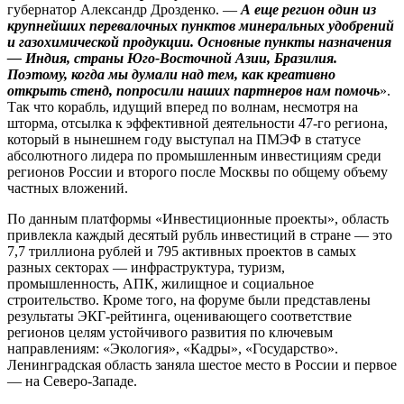
губернатор Александр Дрозденко. —
А еще регион один из
крупнейших перевалочных пунк­тов минеральных удобрений
и газохимической продукции. Основные пункты назначения
— Индия, страны Юго-Восточной Азии, Бразилия.
Поэтому, когда мы думали над тем, как креативно
открыть стенд, попросили наших партнеров нам помочь
».
Так что корабль, идущий вперед по волнам, несмотря на
шторма, отсылка к эффективной деятельности 47‑го региона,
который в нынешнем году выступал на ПМЭФ в статусе
абсолютного лидера по промышленным инвестициям среди
регионов России и второго после Москвы по общему объему
частных вложений.
По данным платформы «Инвестиционные проекты», область
привлекла каждый десятый рубль инвестиций в стране — это
7,7 триллиона рублей и 795 активных проектов в самых
разных секторах — инфраструктура, туризм,
промышленность, АПК, жилищное и социальное
строительство. Кроме того, на форуме были представлены
результаты ЭКГ-рейтинга, оценивающего соответствие
регионов целям устойчивого развития по ключевым
направлениям: «Экология», «Кадры», «Государство».
Ленинградская область заняла шестое место в России и первое
— на Северо-Западе.