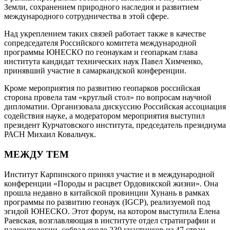
Земли, сохранением природного наследия и развитием
международного сотрудничества в этой сфере.
Над укреплением таких связей работает также в качестве
сопредседателя Российского комитета международной
программы ­ЮНЕСКО по геонаукам и геопаркам глава
института кандидат технических наук Павел Химченко,
принявший участие в самаркандской конференции.
Кроме мероприятия по развитию геопарков российская
сторона провела там «круглый стол» по вопросам научной
дипломатии. Организовала дискуссию Российская ассоциация
содействия науке, а модератором мероприятия выступил
президент Курчатовского института, председатель президиума
РАСН Михаил Ковальчук.
МЕЖДУ ТЕМ
Институт Карпинского принял участие и в международной
конференции «Породы и расцвет Ордовикской жизни». Она
прошла недавно в китайской провинции Хунань в рамках
программы по развитию гео­наук (IGCP), реализуемой под
эгидой ЮНЕСКО. Этот форум, на котором выступила Елена
Раевская, возглавляющая в институте отдел стратиграфии и
палеонтологии, собрал около 230 участников из 47 стран