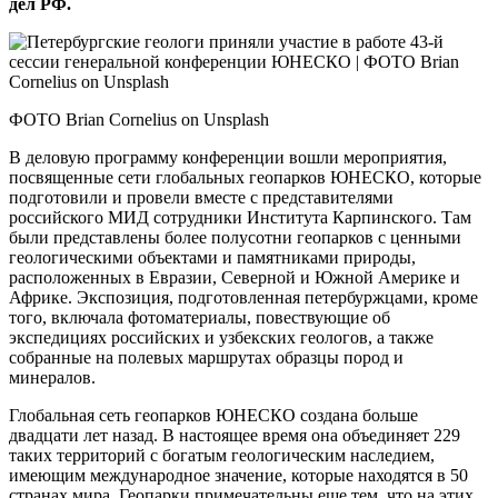
дел РФ.
ФОТО Brian Cornelius on Unsplash
В деловую программу конференции вошли мероприятия,
посвященные сети глобальных геопарков ­ЮНЕСКО, которые
подготовили и провели вместе с представителями
российского МИД сотрудники Института Карпинского. Там
были представлены более полусотни гео­парков с ценными
геологическими объектами и памятниками природы,
расположенных в Евразии, Северной и Южной Америке и
Африке. Экспозиция, подготовленная петербуржцами, кроме
того, включала фотоматериалы, повествующие об
экспедициях российских и узбекских геологов, а также
собранные на полевых маршрутах образцы пород и
минералов.
Глобальная сеть геопарков ­ЮНЕСКО создана больше
двадцати лет назад. В настоящее время она объединяет 229
таких территорий с богатым геологическим наследием,
имеющим международное значение, которые находятся в 50
странах мира. Геопарки примечательны еще тем, что на этих