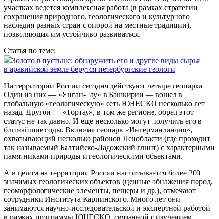
участках ведется комплексная работа (в рамках стратегии
сохранения природного, геологического и культурного
наследия разных стран с опорой на местные традиции),
позволяющая им устойчиво развиваться.
Статья по теме:
Золото в пустыне: обнаружить его и другие виды сырья
в аравийской земле берутся петербургские геологи
На территории России сегодня действуют четыре геопарка.
Один из них — «Янган-Тау» в Башкирии — вошел в
глобальную «геологическую» сеть ЮНЕСКО несколько лет
назад. Другой — «Тортау», в том же регионе, обрел этот
статус не так давно. И еще несколько могут получить его в
ближайшие годы. Включая геопарк «Ингерманландия»,
охватывающий несколько районов Ленобласти (где проходит
так называемый Балтийско-Ладожский глинт) с характерными
памятниками природы и геологическими объектами.
А в целом на территории России насчитывается более 200
значимых геологических объектов (ценные обнажения пород,
геоморфологические элементы, пещеры и др.), отмечают
сотрудники Института Карпинского. Много лет они
занимаются научно-исследовательской и экспертной работой
в рамках программы ЮНЕСКО, связанной с изучением