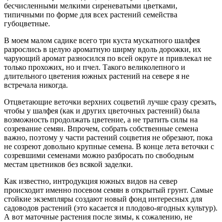
бесчисленными мелкими сиреневатыми цветками,
типичными по форме для всех растений семейства
губоцветные.
В моем малом садике всего три куста мускатного шалфея
разрослись в целую ароматную ширму вдоль дорожки, их
чарующий аромат разносился по всей округе и привлекал не
только прохожих, но и пчел. Такого великолепного и
длительного цветения южных растений на севере я не
встречала никогда.
Отцветающие веточки верхних соцветий лучше сразу срезать,
чтобы у шалфея (как и других цветочных растений) была
возможность продолжать цветение, а не тратить силы на
созревание семян. Впрочем, собрать собственные семена
важно, поэтому у части растений соцветия не обрезают, пока
не созреют довольно крупные семена. В конце лета веточки с
созревшими семенами можно разбросать по свободным
местам цветников без всякой заделки.
Как известно, интродукция южных видов на север
происходит именно посевом семян в открытый грунт. Самые
стойкие экземпляры создают новый фонд интересных для
садоводов растений (это касается и плодово-ягодных культур).
А вот маточные растения после зимы, к сожалению, не