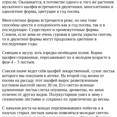
отросли. Оказывается, в потомстве одного и того же растения
мускатного шалфея встречаются двулетники, многолетники и
однолетние формы, цветущие в год посева.
Многолетние формы встречаются реже, но они тоже
способны цвести и плодоносить как в год посева, так и в
последующие. Существуют и промежуточные формы.
Словом, если зима не очень суровая и цветы укрыты снегом,
то и двулетние формы могут продолжить цветение в
последующие годы.
Сеянцам в засуху хоть изредка необходим полив. Корни
шалфея стержневые, пересаживают их в молодом возрасте в
фазе 4 – 5 листьев.
Совсем иначе ведет себя шалфей лекарственный, сухие листья
которого мы покупаем в аптеке. На второй год жизни от
посева на рассаду этот шалфей вырос разветвленным
кустиком высотой около 30 см. Его светло-зеленые
удлиненные листья слегка опушены, ароматны, но запах
отличен от других видов. Полу­кустарник ушел в зиму с
сизоватыми листьями и сохранил их практически до весны.
С началом роста на концах перезимовавших побегов и в
пазухах старых листьев начали появляться молодые светло-