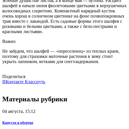
зеленые душистые листья, а в конце мая — бутоны. Расцвел
шалфей в начале июня фиолетовыми цветками в верхушечных
колосовидных соцветиях. Компактный нарядный кустик
очень хорош в солнечном цветнике на фоне почвопокровных
трав вместе с лавандой. Есть садовые формы этого шалфея с
розовыми и белыми цветками, а также с бело-пест­рыми и
красными листьями.
Важно
Не забудем, что шалфей — «переселенец» из теплых краев,
поэтому для страховки маточные растения в зиму стоит
укрыть лапником, ветками для снегозадержания.
Поделиться
ВКонтакте
Класснуть
Материалы рубрики
04 августа, 15:12
Капуста в обертке