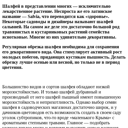
Шалфей в представлении многих — исключительно
лекарственное растение. Неспроста же его латинское
название — Salvia, что переводится как «здоровье».
Некоторые садоводы и дизайнеры называют шалфей
сальвией. На самом же деле это достаточно большой род
травянистых и кустарниковых растений семейства
яснотковые. Многие из них удивительно декоративны.
Регулярная обрезка шалфея необходима для сохранения
его декоративного вида. Она стимулирует активный рост
молодых побегов, придающих кустикам пышность. Делать
обрезку лучше осенью или весной, но только не в период
цветения.
Большинство видов и сортов шалфея обладают низкой
морозостойкостью. И только шалфей дубравный и
производный от него шалфей пышный имеют повышенную
морозостойкость и неприхотливость. Однако выбор семян
шалфея в садоводческих магазинах достаточно широк, и у
дачников-цветоводов есть возможность создать в своем саду
уголок субтропиков, что‑то вроде «маленького Крыма» с
ароматными степными травами. Главное — подобрать
удачное теплое место и вовремя вырастить новые растения.