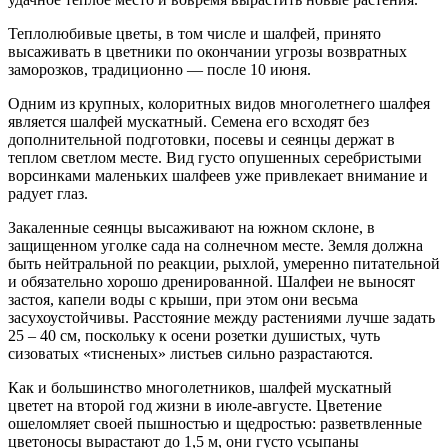
Теплолюбивые цветы, в том числе и шалфей, принято
высаживать в цветники по окончании угрозы возвратных
заморозков, традиционно — после 10 июня.
Одним из крупных, колоритных видов многолетнего шалфея
является шалфей мускатный. Семена его всходят без
дополнительной подготовки, посевы и сеянцы держат в
теплом светлом месте. Вид густо опушенных серебристыми
ворсинками маленьких шалфеев уже привлекает внимание и
радует глаз.
Закаленные сеянцы высаживают на южном склоне, в
защищенном уголке сада на солнечном месте. Земля должна
быть нейтральной по реакции, рыхлой, умеренно питательной
и обязательно хорошо дренированной. Шалфеи не выносят
застоя, капели воды с крыши, при этом они весьма
засухоустойчивы. Расстояние между растениями лучше задать
25 – 40 см, поскольку к осени розетки душистых, чуть
сизоватых «тисненых» листьев сильно разрастаются.
Как и большинство многолетников, шалфей мускатный
цветет на второй год жизни в июле-августе. Цветение
ошеломляет своей пышностью и щедростью: разветвленные
цветоносы вырастают до 1,5 м, они густо усыпаны