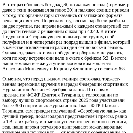
В этот раз обошлось без дож­дей, но жаркая погода (термометр
даже в тени показывал за плюс 30) и палящее солнце привели
к тому, что организаторы отказались от затяжного формата
решающих встреч. По регламенту, восемь пар были разбиты
на две группы, где играли каждый с каждым стандартный сет
до шести геймов с решающим очком при 40:40. В итоге
Подушкин и Сторчак уверенно выиграли группу, свой
полуфинал и в четвертый раз подряд вышли в финал, который
в качестве исключения игрался один сет до восьми геймов.
Однако одержать вторую победу петербуржцам не удалось,
хотя по ходу встречи они вели в счете с брейком 5:3. В итоге
наши земляки все же уступили московским коллегам
Анатолию Минкевичу и Кириллу Филиппову со счетом 6:8.
Отметим, что перед началом турнира состоялась торжест­
венная церемония вручения награды Федерации спортивных
журналистов России «Серебряная лань». По словам
президента ФСЖР Дмитрия Тугарина, в голосовании по
выбору лучших спортсменов страны 2025 года участвовали
более 300 спортивных журналистов. Глава ФТР Шамиль
Тарпищев, сам трижды получавший «Серебряную лань» как
лучший тренер, поблагодарил представителей прессы, радио
и ТВ за их работу и отметил успехи отечественного тенниса,
ведь наши игроки регулярно выигрывают международные
турниры на всех уровнях — от юниорских соревнований до