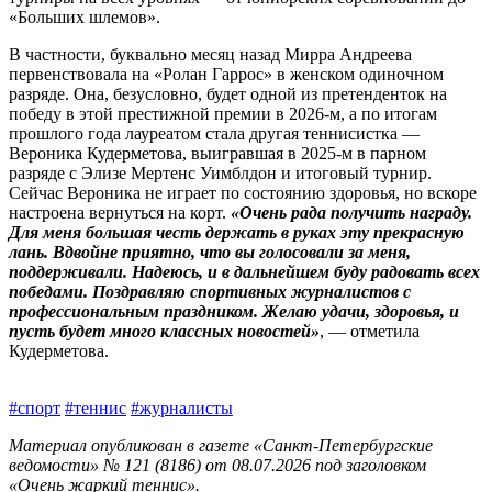
«Больших шлемов».
В частности, буквально месяц назад Мирра Андреева
первенствовала на «Ролан Гаррос» в женском одиночном
разряде. Она, безусловно, будет одной из претенденток на
победу в этой престижной премии в 2026‑м, а по итогам
прошлого года лауреатом стала другая теннисистка —
Вероника Кудерметова, выигравшая в 2025‑м в парном
разряде с Элизе Мертенс Уимблдон и итоговый турнир.
Сейчас Вероника не играет по состоянию здоровья, но вскоре
настроена вернуться на корт.
«Очень рада получить награду.
Для меня большая честь держать в руках эту прекрасную
лань. Вдвойне приятно, что вы голосовали за меня,
поддерживали. Надеюсь, и в дальнейшем буду радовать всех
победами. Поздравляю спортивных журналистов с
профессиональным праздником. Желаю удачи, здоровья, и
пусть будет много классных новостей»
, — отметила
Кудерметова.
#спорт
#теннис
#журналисты
Материал опубликован в газете «Санкт-Петербургские
ведомости» № 121 (8186) от 08.07.2026 под заголовком
«Очень жаркий теннис».