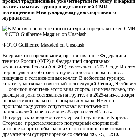
прошел традиционный, уже четвертый по счету, и жаркий
во всех смыслах турнир представителей СМИ,
посвященный Международному дню спортивного
журналиста.
ФОТО Guilherme Maggieri on Unsplash
Впервые эти соревнования, организованные Федерацией
тенниса России (ФТР) и Федерацией спортивных
журналистов России (ФСЖР), состоялись в 2023 году. И с тех
пор регулярно собирают энтузиастов этой игры из числа
пишущих и телевизионных коллег. В дебютном турнире,
кстати, участвовал известный телеведущий Леонид Якубович
— большой любитель этого вида спорта. Примечательно, что
дважды игроки состязались на грунте, а в 2025‑м из‑за дождя
перемес­тились на корты с покрытием хард. Именно в
прошлом году успех сопутствовал единственной
немосковской паре в составе обозревателя «Санкт-
Петербургских ведомостей» Сергея Подушкина и Кирилла
Сторчака, представляющего популярный спортивный
интернет-портал, обыгравших своих оппонентов только на
драматичном супертайбрейке со счетом 4:6, 7:5, 12:10.