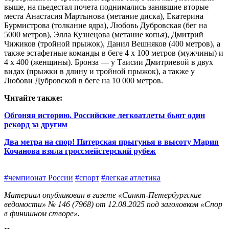
выше, на пьедестал почета поднимались занявшие вторые
места Анастасия Мартынова (метание диска), Екатерина
Бурмистрова (толкание ядра), Любовь Дубровская (бег на
5000 метров), Элла Кузнецова (метание копья), Дмитрий
Чижиков (тройной прыжок), Данил Вешняков (400 метров), а
также эстафетные команды в беге 4 х 100 метров (мужчины) и
4 х 400 (женщины). Бронза — у Таисии Дмитриевой в двух
видах (прыжки в длину и тройной прыжок), а также у
Любови Дубровской в беге на 10 000 метров.
Читайте также:
Обгоняя историю. Российские легкоатлеты бьют один
рекорд за другим
Два метра на спор! Питерская прыгунья в высоту Мария
Кочанова взяла гроссмейстерский рубеж
#чемпионат России
#спорт
#легкая атлетика
Материал опубликован в газете «Санкт-Петербургские
ведомости» № 146 (7968) от 12.08.2025 под заголовком «Спор
в финишном створе».