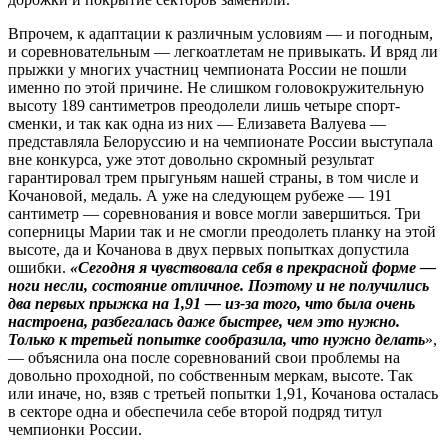
Впрочем, к адаптации к различным условиям — и погодным,
и соревновательным — легкоатлетам не привыкать. И вряд ли
прыжки у многих участниц чемпионата России не пошли
именно по этой причине. Не слишком головокружительную
высоту 189 сантиметров преодолели лишь четыре спорт­
сменки, и так как одна из них — Елизавета Валуева —
представляла Белоруссию и на чемпионате России выступала
вне конкурса, уже этот довольно скромный результат
гарантировал трем прыгуньям нашей страны, в том числе и
Кочановой, медаль. А уже на следующем рубеже — 191
сантиметр — соревнования и вовсе могли завершиться. Три
соперницы Марии так и не смогли преодолеть планку на этой
высоте, да и Кочанова в двух первых попытках допустила
ошибки.
«Сегодня я чувствовала себя в прекрасной форме —
ноги несли, состояние отличное. Поэтому и не получились
два первых прыжка на 1,91 — из‑за того, что была очень
настроена, разбегалась даже быстрее, чем это нужно.
Только к третьей попытке сообразила, что нужно делать
»,
— объяснила она после соревнований свои проблемы на
довольно проходной, по собственным меркам, высоте. Так
или иначе, но, взяв с третьей попытки 1,91, Кочанова осталась
в секторе одна и обеспечила себе второй подряд титул
чемпионки России.