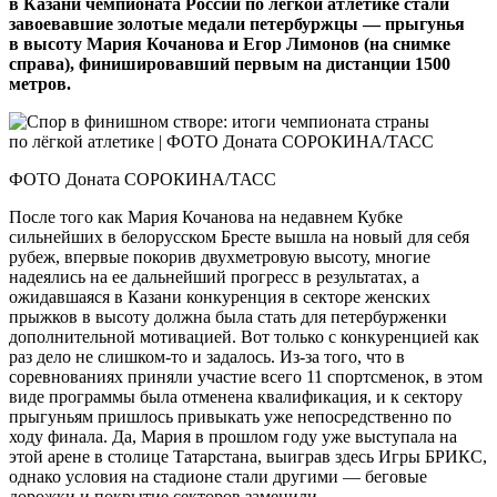
в Казани чемпионата России по легкой атлетике стали
завоевавшие золотые медали петербуржцы — прыгунья
в высоту Мария Кочанова и Егор Лимонов (на снимке
справа), финишировавший первым на дистанции 1500
метров.
ФОТО Доната СОРОКИНА/ТАСС
После того как Мария Кочанова на недавнем Кубке
сильнейших в белорусском Бресте вышла на новый для себя
рубеж, впервые покорив двухметровую высоту, многие
надеялись на ее дальнейший прогресс в результатах, а
ожидавшаяся в Казани конкуренция в секторе женских
прыжков в высоту должна была стать для петербурженки
дополнительной мотивацией. Вот только с конкуренцией как
раз дело не слишком‑то и задалось. Из-за того, что в
соревнованиях приняли участие всего 11 спорт­сменок, в этом
виде программы была отменена квалификация, и к сектору
прыгуньям пришлось привыкать уже непосредственно по
ходу финала. Да, Мария в прошлом году уже выступала на
этой арене в столице Татарстана, выиграв здесь Игры БРИКС,
однако условия на стадионе стали другими — беговые
дорожки и покрытие секторов заменили.