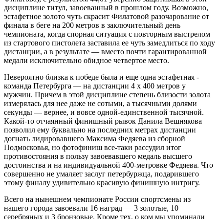
дисциплине титул, завоеванный в прошлом году. Возможно,
эстафетное золото чуть скрасит Филатовой разочарование от
финала в беге на 200 метров в заключительный день
чемпионата, когда спорная ситуация с повторным выстрелом
из стартового пистолета заставила ее чуть замедлиться по ходу
дистанции, а в результате — вместо почти гарантированной
медали исключительно обидное четвертое место.
Невероятно близка к победе была и еще одна эстафетная ­
команда Петербурга — на дистанции 4 х 400 метров у
мужчин. Причем в этой дисциплине степень близости золота
измерялась для нее даже не сотыми, а тысячными долями
секунды — вернее, и вовсе одной-единственной тысячной.
Какой‑то отчаянный финишный рывок Данила Вешнякова
позволил ему буквально на последних метрах дистанции
догнать лидировавшего Максима Федяева из сборной
Подмосковья, но фотофиниш все‑таки рассудил итог
противостояния в пользу завоевавшего медаль высшего
достоинства и на индивидуальной 400‑метровке Федяева. Что
совершенно не умаляет заслуг петербуржца, подарившего
этому финалу удивительно красивую финишную интригу.
Всего на нынешнем чемпионате России спортсмены из
нашего города завоевали 16 наград — 3 золотые, 10
серебряных и 3 бронзовые. Кроме тех, о ком мы упоминали