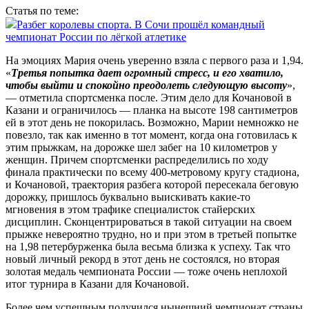
Статья по теме:
Разбег королевы спорта. В Сочи прошёл командный
чемпионат России по лёгкой атлетике
На эмоциях Мария очень уверенно взяла с первого раза и 1,94.
«
Третья попытка дает огромный стресс, и его хватило,
чтобы выйти и спокойно преодолеть следующую высоту
»,
— отметила спортсменка после. Этим дело для Кочановой в
Казани и ограничилось — планка на высоте 198 сантиметров
ей в этот день не покорилась. Возможно, Марии немножко не
повезло, так как именно в тот момент, когда она готовилась к
этим прыжкам, на дорожке шел забег на 10 километров у
женщин. Причем спорт­сменки распределились по ходу
финала практически по всему 400‑метровому кругу стадиона,
и Кочановой, траектория разбега которой пересекала беговую
дорожку, пришлось буквально вы­искивать какие‑то
мгновения в этом трафике специалисток стайерских
дисциплин. Сконцентрироваться в такой ситуации на своем
прыжке невероятно трудно, но и при этом в третьей попытке
на 1,98 петербурженка была весьма близка к успеху. Так что
новый личный рекорд в этот день не состоялся, но вторая
золотая медаль чемпионата России — тоже очень неплохой
итог турнира в Казани для Кочановой.
Более чем успешным получился нынешний чемпионат страны