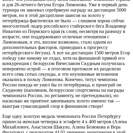
и для 26‑летнего бегуна Егора Лимонова. Уже в первый день
турнира он завоевал серебряную награду на дистанции 5000
метров, но в этой дисциплине шансов на золото у
петербуржца фактически не было — слишком хорош сейчас
многолетний лидер российского стайерского бега Владимир
Никитин из Пермского края (к слову, несмотря на разницу в
возрасте, они поддерживают отличные отношения с
Лимоновым, и это, вполне возможно, стало одним из
дополнительных факторов, приведших к прогрессу
петербургского бегуна). А вот на дистанции 1500 метров Егор
победу уже никому не отдал, хотя на финишной прямой его
конкуренция с белорусом Вячеславом Скудным получилась
невероятно острой — в итоговом протоколе их разделили
всего семь сотых секунды, и эти неуловимые мгновения
оказались в пользу Лимонова. Конечно, титул чемпиона
России никуда не ушел бы от петербуржца, и проиграй он
Скудному (напомним, белорусские спортсмены на награды
чемпионата России, по регламенту, не претендовали), но
насколько же приятнее завоевывать золото именно так —
выиграв сумасшедший спор в финишном створе!
Еще одну золотую медаль чемпионата России Петербургу
принесла женская четверка в эстафете 4 х 400 метров (Алена
Михайлович, Анастасия Шакуло, Алина Бозюкова и Вера
Филатова), с результатом 44,01 уверенно защитившая в этой