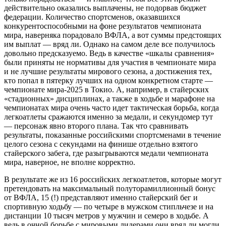
действительно оказались выплачены, не подорвав бюджет
федерации. Количество спортсменов, оказавшихся
конкурентоспособными на фоне результатов чемпионата
мира, наверняка порадовало ВФЛА, а вот суммы предстоящих
им выплат — вряд ли. Однако на самом деле все получилось
довольно предсказуемо. Ведь в качестве «шкалы сравнения»
были приняты не нормативы для участия в чемпионате мира
и не лучшие результаты мирового сезона, а достижения тех,
кто попал в пятерку лучших на одном конкретном старте —
чемпионате мира-2025 в Токио. А, например, в стайерских
«стадионных» дисцип­линах, а также в ходьбе и марафоне на
чемпионатах мира очень часто идет тактическая борьба, когда
легкоатлеты сражаются именно за медали, и секундомер тут
— персонаж явно второго плана. Так что сравнивать
результаты, показанные российскими спортсменами в течение
целого сезона с секундами на финише отдельно взятого
стайерского забега, где разыгрываются медали чемпионата
мира, наверное, не вполне корректно.
В результате же из 16 российских легкоатлетов, которые могут
претендовать на максимальный полуторамиллионный бонус
от ВФЛА, 15 (!) представляют именно стайерский бег и
спортивную ходьбу — по четыре в мужском стипльчезе и на
дистанции 10 тысяч метров у мужчин и семеро в ходьбе. А
ведь в очной борьбе с мировыми лидерами они вряд ли могли