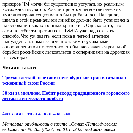
призеров ЧМ могли бы существенно уступать их реальным
возможностям, зато в России при этом легкоатлетических
«миллионеров» существенно бы прибавилось. Наверное,
шкала в этой премиальной линейке должна быть установлена
на основании каких‑то иных критериев. Однако за то, что
сами по себе эти премии есть, ВФЛА уже надо сказать
спасибо. Что уж делать, если пока в легкой атлетике
вынуждены заниматься именно такими бумажными
сопоставлениями вместо того, чтобы наслаждаться реальной
борьбой российских легкоатлетов с соперниками на дорожках
и в секторах.
Читайте также:
Триумф легкой атлетики: петербургское трио возглавило
рекордный сезон России
30 км за миллион. Побит рекорд традиционного городского
легкоатлетического пробега
#легкая атлетика
#спорт
#награды
Материал опубликован в газете «Санкт-Петербургские
ведомости» № 205 (8027) от 01.11.2025 под заголовком