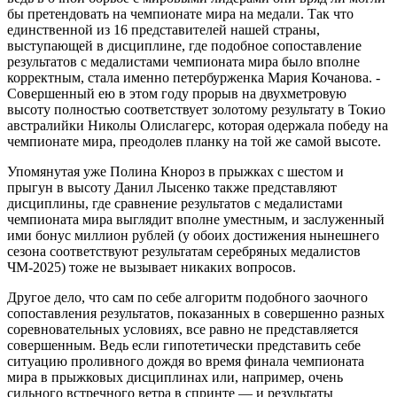
бы претендовать на чемпионате мира на медали. Так что
единственной из 16 представителей нашей страны,
выступающей в дисциплине, где подобное сопоставление
результатов с медалистами чемпионата мира было вполне
корректным, стала именно петербурженка Мария Кочанова. ­
Совершенный ею в этом году прорыв на двухметровую
высоту полностью соответствует золотому результату в Токио
австралийки Николы Олислагерс, которая одержала победу на
чемпионате мира, преодолев планку на той же самой высоте.
Упомянутая уже Полина Кнороз в прыжках с шестом и
прыгун в высоту Данил Лысенко также представляют
дисциплины, где сравнение результатов с медалистами
чемпионата мира выглядит вполне уместным, и заслуженный
ими бонус миллион рублей (у обоих достижения нынешнего
сезона соответствуют результатам серебряных медалистов
ЧМ-2025) тоже не вызывает никаких вопросов.
Другое дело, что сам по себе алгоритм подобного заочного
сопоставления результатов, показанных в совершенно разных
соревновательных условиях, все равно не представляется
совершенным. Ведь если гипотетически представить себе
ситуацию проливного дождя во время финала чемпионата
мира в прыжковых дисциплинах или, например, очень
сильного встречного ветра в спринте — и результаты