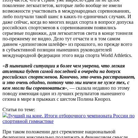
поколение легкоатлетов, которые либо вообще не имели
возможности участвовать в международных соревнованиях,
либо получали такой шанс в каких‑то единичных случаях. И
даже сейчас, когда во многих видах спорта в вопросе допуска
российских спортсменов к соревнованиям появились
серьезные подвижки, для легкоатлетов света в конце тоннеля
по‑прежнему не видно. Дело тут отчасти и в том самом
давнем «допинговом шлейфе» из прошлого, но прежде всего
в субъективной позиции нынешних руководителей
международной федерации этого вида спорта World Athletics.
«
В нынешней ситуации я более чем уверена, что легкая
атлетика будет самой последней в очереди на допуск
российских спортсменов. Конечно, это очень расстраивает,
и это очень обидно, потому что мы ничем не хуже тех, с
кем могли бы соревноваться
», — сказала недавно по этому
поводу имеющая один из лучших результатов нынешнего
сезона в мире в прыжках с шестом Полина Кнороз.
Статья по теме:
Лучший на коне. Итоги отборочного чемпионата России по
спортивной гимнастике
При таком положении дел стремление национальной
федерации максимально поддержать в финансовом смысле