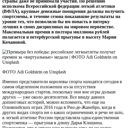
страны даже не принимали участия. По решению
исполкома Всероссийской федерации легкой атлетики
(ВФЛА), крупные денежные поощрения должны получить
спортсмены, в течение сезона показавшие результаты на
уровне тех, что позволили бы им попасть в пятерку
лучших в своих дисциплинах на мировом первенстве.
Максимальная премия в полтора миллиона рублей
полагается и петербургской прыгунье в высоту Марии
Кочановой.
ФОТО Adi Goldstein on Unsplash
Именно представители королевы спорта находятся сегодня в
самом обделенном положении из‑за отсутствия
международных стартов, поскольку они вне игры дольше
других — уже около десятилетия. Все ввиду давних
допинговых историй, можно вспомнить, что еще на
Олимпийских играх 2016 года в Рио‑де-Жанейро, когда в
других видах спорта ни о каких ограничениях и речи не шло,
в легкой атлетике Россию представляла одна-единственная
спортсменка — прыгунья в длину Дарья Клишина.
Получается, что в стране уже выросло едва ли не целое