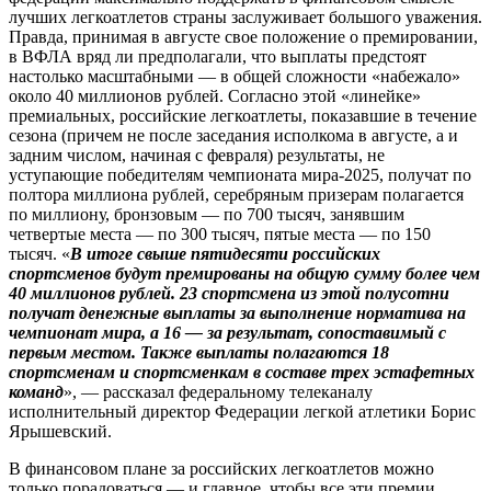
лучших легкоатлетов страны заслуживает большого уважения.
Правда, принимая в августе свое положение о премировании,
в ВФЛА вряд ли предполагали, что выплаты предстоят
настолько масштабными — в общей сложнос­ти «набежало»
около 40 миллионов рублей. Согласно этой «линейке»
премиальных, российские легкоатлеты, показавшие в течение
сезона (причем не после заседания исполкома в августе, а и
задним числом, начиная с февраля) результаты, не
уступающие победителям чемпионата мира-2025, получат по
полтора миллиона руб­лей, серебряным призерам полагается
по миллиону, бронзовым — по 700 тысяч, занявшим
четвертые места — по 300 тысяч, пятые места — по 150
тысяч. «
В итоге свыше пятидесяти российских
спортсменов будут премированы на общую сумму более чем
40 миллионов рублей. 23 спортсмена из этой полусотни
получат денежные выплаты за выполнение норматива на
чемпионат мира, а 16 — за результат, сопоставимый с
первым местом. Также выплаты полагаются 18
спортсменам и спортсменкам в составе трех эстафетных
команд
», — рассказал федеральному телеканалу
исполнительный директор Федерации легкой атлетики Борис
Ярышевский.
В финансовом плане за российских легкоатлетов можно
только порадоваться — и главное, чтобы все эти премии