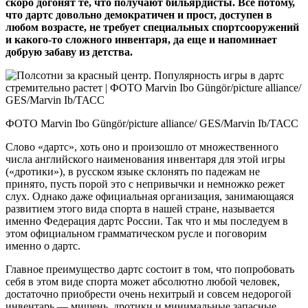
скоро догонят те, что получают бильярдисты. Все потому,
что дартс довольно демократичен и прост, доступен в
любом возрасте, не требует специальных спортсооружений
и какого‑то сложного инвентаря, да еще и напоминает
добрую забаву из детства.
ФОТО Marvin Ibo Güngör/picture alliance/ GES/Marvin Ib/ТАСС
Слово «дартс», хоть оно и про­изошло от множественного
числа английского наименования инвентаря для этой игры
(«дротики»), в русском языке склонять по падежам не
принято, пусть порой это с непривычки и немножко режет
слух. Однако даже официальная организация, занимающаяся
развитием этого вида спорта в нашей стране, называется
именно Федерация дартс России. Так что и мы последуем в
этом официальном грамматическом русле и поговорим
именно о дартс.
Главное преимущество дартс состоит в том, что попробовать
себя в этом виде спорта может абсолютно любой человек,
достаточно приобрести очень нехитрый и совсем недорогой
инвентарь — мишень, дротики и минимальные запасные