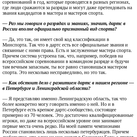
соревнований в год, которые ­проводятся в разных регионах,
где люди сражаются за разряды и могут даже претендовать на
звания ­кандидатов в мастера и мастеров спорта.
— Раз мы говорим о разрядах и званиях, значит, дартс в
России вполне официально признанный вид спорта?
— Да, это так, он имеет свой код классификации в
Минспорта. Так что в дартс есть все официальные звания и
связанные с ними права. Есть и заслуженные мастера спорта.
Причем система устроена так, что, например, победив на
всероссийском соревновании в командном разряде и будучи
там вечным запасным, ты все равно становишься мастером
спорта. Это несколько несправедливо, но это так.
— Как обстоит дело с развитием дартс в нашем регионе —
в Петербурге и Ленинградской области?
— Я представляю именно Ленинградскую область, так что
более конкретно могу говорить именно о ней. Но и в
Петербурге есть крепкое дартс-сообщество, состоящее
примерно из 70 человек. Это достаточно квалифицированные
игроки, но даже на всероссийском уровне они занимают
первые места очень редко. На моей памяти чемпионами
России становились лишь несколько петербуржцев. Причем