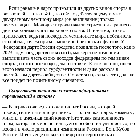
— Если раньше в дартс приходили из других видов спорта в
возрасте 30+, а то и 40+, то сейчас действующему и уже
двукратному чемпиону мира (он англичанин) только
восемнадцать. Молодые игроки начали серьезно и с раннего
детства заниматься этим видом спорта. И понятно, что их
привлекает, ведь на последнем чемпионате мира победитель
стал обладателем приза в миллион британских фунтов. У
Федерации дартс России средства появились после того, как в
2023 году государство обязало букмекерские компании
выплачивать часть своих доходов федерациям по тем видам
спорта, на которые люди делают ставки. К сожалению, после
этого начался период турбулентности и даже раскола в
российском дартс-сообществе. Остается надеяться, что дальше
все пойдет по позитивному сценарию.
— Существует какая‑то система официальных
соревнований в стране?
— В первую очередь это чемпионат России, который
проводится в пяти дисциплинах — одиночка, пары, команды,
миксты и американский крикет (это такая разновидность
игры, которая в мире не пользуется особой популярностью, но
входит в число дисциплин чемпионата России). Есть Кубок
России. И есть еще порядка тридцати всероссийских