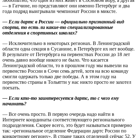
любопытно, что один из них живет в Сосновом Бору, а другая
— в Гатчине, но представляют они именно Петербург и два
года подряд выигрывали чемпионат России в миксте.
— Если дартс в России — официально признанный вид
спорта, то есть ли какие‑то специализированные
отделения в спортивных школах?
— Исключительно в некоторых регионах. В Ленинградской
области одна секция в Сусанине, в Петербурге их нет вообще.
В результате от Петербурга на первенствах России до 18 лет
очень давно вообще никого не было. Что касается
Ленинградской области, то в прошлом году мы вывезли на
первенство России в Сочи семь детей, хотя на всю команду
смогли одержать только две победы. А в этом году на
первенство страны в Тольятти у нас никто просто не захотел
поехать.
— Если кто‑то заинтересуется дартс, то с чего ему
начинать?
— Все очень просто. В первую очередь надо найти в
Интернете координаты соответствующего регионального
подразделения. Скорее всего, это будет называться примерно
так: «региональное отделение Федерации дартс России по
конкретному региону». В стране таких отделений сейчас 52. У