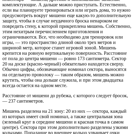
комплектующие. А дальше можно приступать. Естественно,
если вы планируете тренироваться или играть дома, то нужно
предусмотреть вокруг мишени еще какую‑то дополнительную
защиту, чтобы в случае неудачного броска ненароком не
повредить стену, к которой прикреплена мишень. Собственно,
этим нехитрым перечислением приготовления и
ограничиваются. Все, что необходимо для тренировок или
игры, — это пространство длиной около трех метров и
шириной метр, которое станет игровой зоной. Мишень
крепится на ровную вертикальную поверхность. Расстояние
от пола до центра мишени — ровно 173 сантиметра. Сектор
20 на доске (красно-черный) обязательно находится сверху.
Обычно цифры, обозначающие номинал сектора, выносятся
на отдельную проволоку — таким образом, мишень можно
крутить, чтобы она дольше служила, и при этом двадцатка
всегда остается на одном месте.
Расстояние от мишени до рубежа, с которого следует бросок,
— 237 сантиметров.
Мишень разделена на 21 зону: 20 из них — сектора, каждый
из которых имеет свой номинал, а также центральная зона
(зеленый круг в середине мишени и красная точка в самом
центре). Сектора при этом дополнительно разделены узкими
кольцами. Попадание во внешнее кольцо удваивает очки