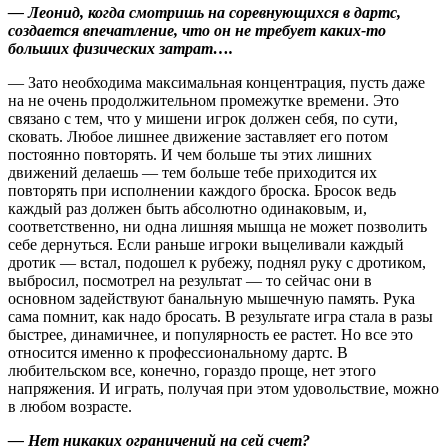
— Леонид, когда смотришь на соревнующихся в дартс,
создается впечатление, что он не требует каких‑то
больших физических затрат….
— Зато необходима максимальная концентрация, пусть даже
на не очень продолжительном промежутке времени. Это
связано с тем, что у мишени игрок должен себя, по сути,
сковать. Любое лишнее движение заставляет его потом
постоянно повторять. И чем больше ты этих лишних
движений делаешь — тем больше тебе приходится их
повторять при исполнении каждого броска. Бросок ведь
каждый раз должен быть абсолютно одинаковым, и,
соответственно, ни одна лишняя мышца не может позволить
себе дернуться. Если раньше игроки выцеливали каждый
дротик — встал, подошел к рубежу, поднял руку с дротиком,
выбросил, посмотрел на результат — то сейчас они в
основном задействуют банальную мышечную память. Рука
сама помнит, как надо бросать. В результате игра стала в разы
быстрее, динамичнее, и популярность ее растет. Но все это
относится именно к профессиональному дартс. В
любительском все, конечно, гораздо проще, нет этого
напряжения. И играть, получая при этом удовольствие, можно
в любом возрасте.
— Нет никаких ограничений на сей счет?