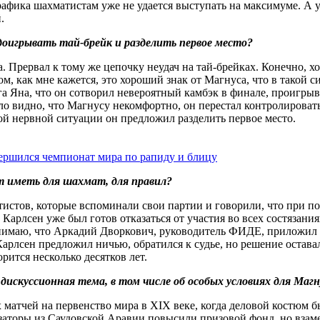
графика шахматистам уже не удается выступать на максимуме. А 
.
доигрывать тай-брейк и разделить первое место?
Прервал к тому же цепочку неудач на тай-брейках. Конечно, хо
ом, как мне кажется, это хороший знак от Магнуса, что в такой 
га Яна, что он сотворил невероятный камбэк в финале, проигрыв
ло видно, что Магнусу некомфортно, он перестал контролировать
той нервной ситуации он предложил разделить первое место.
ершился чемпионат мира по рапиду и блицу
 иметь для шахмат, для правил?
стов, которые вспоминали свои партии и говорили, что при по
. Карлсен уже был готов отказаться от участия во всех состяза
нимаю, что Аркадий Дворкович, руководитель ФИДЕ, приложил т
Карлсен предложил ничью, обратился к судье, но решение остава
рится несколько десятков лет.
дискуссионная тема, в том числе об особых условиях для Маг
 матчей на первенство мира в XIX веке, когда деловой костюм бы
изаторы из Саудовской Аравии повысили призовой фонд, но взам