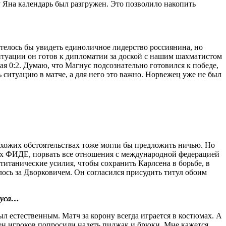
у Яна календарь был разгружен. Это позволило накопить
телось бы увидеть единоличное лидерство россиянина, но
ситуации он готов к дипломатии за доской с нашим шахматистом
ая 0:2. Думаю, что Магнус подсознательно готовился к победе,
 ситуацию в матче, а для него это важно. Норвежец уже не был
хожих обстоятельствах тоже могли бы предложить ничью. Но
ниях ФИДЕ, порвать все отношения с международной федерацией
итанические усилия, чтобы сохранить Карлсена в борьбе, в
лось за Дворковичем. Он согласился присудить титул обоим
нуса…
л естественным. Матч за корону всегда играется в костюмах. А
ен игроков попросили надеть пиджак и брюки. Мне кажется,