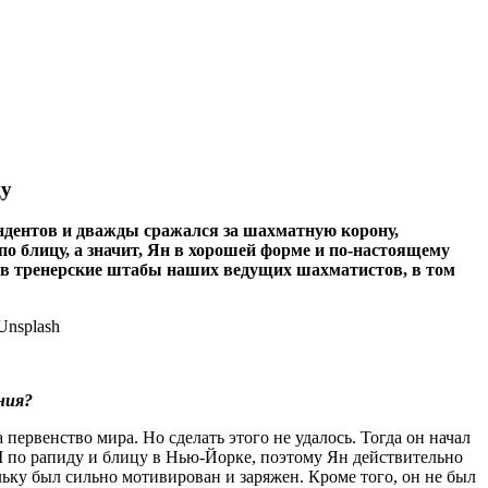
цу
дентов и дважды сражался за шахматную корону,
по блицу, а значит, Ян в хорошей форме и по‑настоящему
л в тренерские штабы наших ведущих шахматистов, в том
ния?
ервенство мира. Но сделать этого не удалось. Тогда он начал
М по рапиду и блицу в Нью-Йорке, поэтому Ян действительно
льку был сильно мотивирован и заряжен. Кроме того, он не был