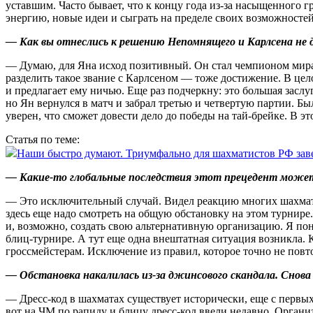
уставшим. Часто бывает, что к концу года из‑за насыщенного 
энергию, новые идеи и сыграть на пределе своих возможностей
— Как вы отнеслись к решению Непомнящего и Карлсена не 
— Думаю, для Яна исход позитивный. Он стал чемпионом мира. 
разделить такое звание с Карлсеном — тоже достижение. В цел
и предлагает ему ничью. Еще раз подчеркну: это большая заслу
но Ян вернулся в матч и забрал третью и четвертую партии. Бы
уверен, что сможет довести дело до победы на тай-брейке. В э
Статья по теме:
Наши быстро думают. Триумфально для шахматистов РФ зав
— Какие‑то глобальные последствия этот прецедент может
— Это исключительный случай. Видел реакцию многих шахмати
здесь еще надо смотреть на общую обстановку на этом турнире
и, возможно, создать свою альтернативную организацию. Я по
блиц-турнире. А тут еще одна внештатная ситуация возникла. 
гроссмейстерам. Исключение из правил, которое точно не повто
— Обстановка накалилась из‑за джинсового скандала. Снова 
— Дресс-код в шахматах существует исторически, еще с первых
вот на ЧМ по рапиду и блицу дресс-код ввели недавно. Орган