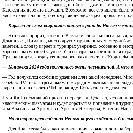
что если шахматист выглядит достойно — джинсы и пиджак, стил
Карлсен их нарочно нарушил. Возможно, все его мысли были о 
настраивался на игру, поэтому так нервно отреагировал на прос
— Карлсен не смог защитить титул в рапиде. Новым чемпи
— Это был сюрприз, конечно. Все‑таки состав колоссальный, 
Домингеса, Ниманна, много других признанных мастеров быст­р
заметен. Володар играет в турнирах уверенно, особенно в быс
хорошее шахматное будущее. У него здравая позиционная игра,
Прагнанандхи, когда у гениального шахматиста из Индии были 
— Концовка 2024 года получилась очень насыщенной. А чего 
— Год получился особенно удачным для нашей молодежи. Много
серебро ЧМ по быстрым шахматам среди мальчиков до двенадца
парень, принес золото ЧМ по рапиду. Есть успехи у девушек —
Ну и Ян Непомнящий приятно порадовал. Доказал, что он вновь
классическим шахматам и будет бороться за попадание в турнир
и за Владислава Артемьева, Арсения Нестерова, Евгения Наер
— Но история претендента Непомнящего особенная. Он са
— Для Яна всегда была важна мотивация, заряженность на борьб