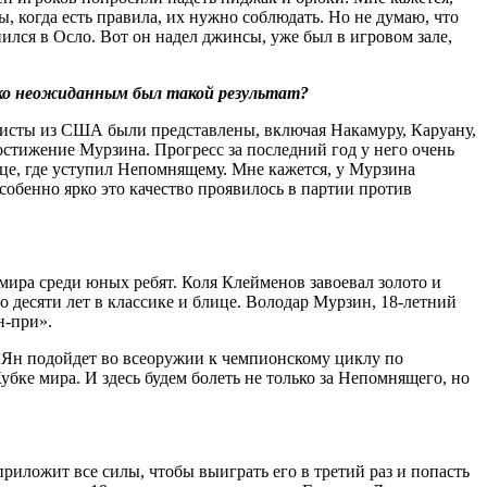
, когда есть правила, их нужно соблюдать. Но не думаю, что
лся в Осло. Вот он надел джинсы, уже был в игровом зале,
ко неожиданным был такой результат?
тисты из США были представлены, включая Накамуру, Каруану,
остижение Мурзина. Прогресс за последний год у него очень
ице, где уступил Непомнящему. Мне кажется, у Мурзина
собенно ярко это качество проявилось в партии против
ира среди юных ребят. Коля Клейменов завоевал золото и
 десяти лет в классике и блице. Володар Мурзин, 18‑летний
н-при».
о Ян подойдет во всеоружии к чемпионскому циклу по
убке мира. И здесь будем болеть не только за Непомнящего, но
риложит все силы, чтобы выиграть его в третий раз и попасть