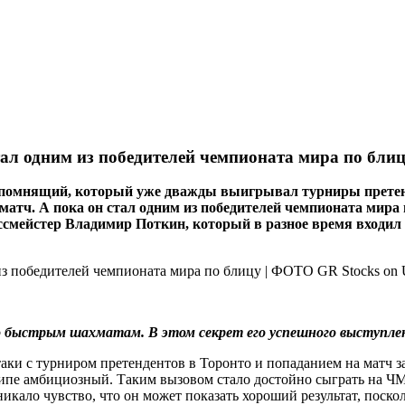
ал одним из победителей чемпионата мира по бли
Непомнящий, который уже дважды выигрывал турниры претен
матч. А пока он стал одним из победителей чемпионата мира 
оссмейстер Владимир Поткин, который в разное время входи
по быстрым шахматам. В этом секрет его успешного выступле
и с турниром претендентов в Торонто и попаданием на матч за п
нципе амбициозный. Таким вызовом стало достойно сыграть на Ч
икало чувство, что он может показать хороший результат, поско