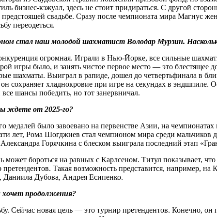
ь бизнес-кэжуал, здесь не стоит придираться. С другой стороны
предстоящей свадьбе. Сразу после чемпионата мира Магнус жени
ьбу переодеться.
оном стал наш молодой шахматист Володар Мурзин. Насколь
конкуренция огромная. Играли в Нью-Йорке, все сильные шахма
ой игры было, и занять чистое первое место — это блестящее д
трые шахматы. Выиграл в рапиде, дошел до четвертьфинала в бл
 он сохраняет хладнокровие при игре на секундах в эндшпиле. О
все шансы победить, но тот занервничал.
вы ждете от 2025‑го?
 медалей было завоевано на первенстве Азии, на чемпионатах м
ти лет, Рома Шогджиев стал чемпионом мира среди мальчиков до
 Александра Горячкина с блеском выиграла ­последний этап «Гра
 может бороться на равных с Карл­сеном. Титул показывает, чт
 претендентов. Такая возможность представится, например, на К
а, Даниила Дубова, Андрея Есипенко.
м хочет продолжения?
у. Сейчас новая цель — это турнир претендентов. Конечно, он п