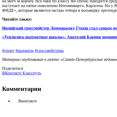
на матч за корону. Все‑таки по классу Ян сейчас находится с
наступает на пятки поколению Непомнящего, Карлсена. Но у Я
ФИДЕ», которые являются частью отбора в восьмерку претенде
Читайте также:
Индийский гроссмейстер Доммараджу Гукеш стал самым м
«Усилились шахматные школы». Анатолий Карпов номини
#спорт
#шахматы
#гроссмейстеры
Материал опубликован в газете «Санкт-Петербургские ведомос
Поделиться
ВКонтакте
Класснуть
Комментарии
Вконтакте