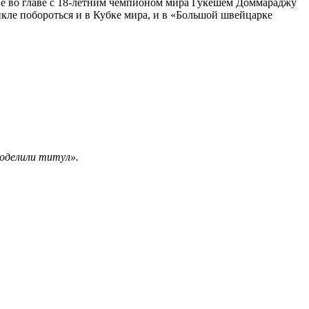
ение во главе с 18‑летним чемпионом мира Гукешем Доммараджу
­ле побороться и в Кубке мира, и в «Большой швейцарке
поделили титул».