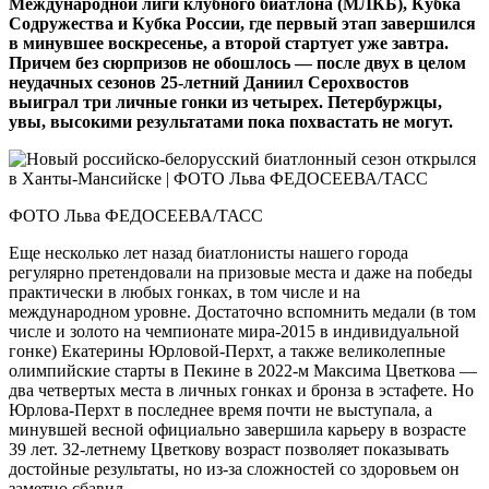
Международной лиги клубного биатлона (МЛКБ), Кубка
Содружества и Кубка России, где первый этап завершился
в минувшее воскресенье, а второй стартует уже завтра.
Причем без сюрпризов не обошлось — после двух в целом
неудачных сезонов 25‑летний Даниил Серохвостов
выиграл три личные гонки из четырех. Петербуржцы,
увы, высокими результатами пока похвастать не могут.
ФОТО Льва ФЕДОСЕЕВА/ТАСС
Еще несколько лет назад биатло­нисты нашего города
регулярно претендовали на призовые места и даже на победы
практически в любых гонках, в том числе и на
международном уровне. Достаточно вспомнить медали (в том
числе и золото на чемпионате мира-2015 в индивидуальной
гонке) Екатерины Юрловой-Перхт, а также великолепные
олимпийские старты в Пекине в 2022‑м Максима Цветкова —
два четвертых места в личных гонках и бронза в эстафете. Но
Юрлова-Перхт в последнее время почти не выступала, а
минувшей весной официально завершила карьеру в возрасте
39 лет. 32‑летнему Цветкову возраст позволяет показывать
достойные результаты, но из‑за сложностей со здоровьем он
заметно сбавил.