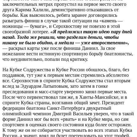
заключительных метрах пропустил на первое место своего
друга Карима Халили, демонстративно отказавшись от
борьбы. Как выяснилось, ребята заранее договорились
разыграть финиш в случае такой ситуации на «камень —
ножницы — бумага», и Серохвостову не повезло в этой
своеобразной лотерее.
«Я предложил такую идею пару дней
назад. Тогда же решили, что разделим деньги, чтобы
никому не было обидно, а медали — уже второстепенно»,
— раскрыл карты уже после финиша Даниил. За свое
нежелание вести истинную спортивную борьбу биатлонисты,
что неудивительно, попали под критику.
На Кубке Содружества и Кубке России обошлось, благо, без
поддавков, тут уже к первым местам стремились абсолютно
все. Серохвостов в спринте Кубка Содружества стал вторым
вслед за Эдуардом Латыповым, зато затем в гонке
преследования и масс-старте уверенно занял первые места.
После чего первенствовал там же, в Ханты-Мансийске, и в
спринте Кубка страны, возглавив общий зачет. Президент
федерации биатлона Санкт-Петербурга двукратный
олимпийский чемпион Дмит­рий Васильев уверен, что в такой
форме Даниил мог бы всех «рвать» и на Кубке мира, но сам
спортсмен в оценках своего состояния куда более осторожен.
К тому же он не собирается участвовать во всех этапах Кубка
России, а значит, вряд ли будет претендовать на этот трофей.