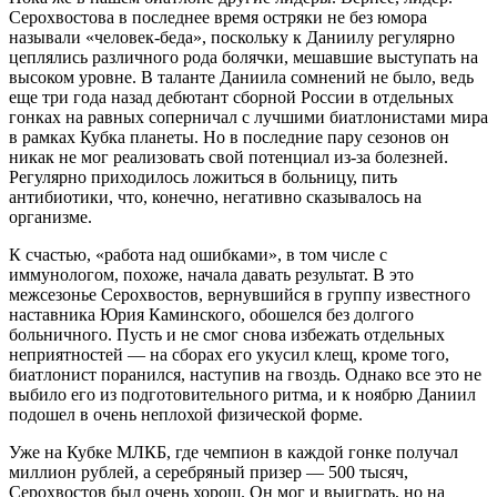
Серохвостова в последнее время остряки не без юмора
называли «человек-беда», поскольку к Даниилу регулярно
цеплялись различного рода болячки, мешавшие выступать на
высоком уровне. В таланте Даниила сомнений не было, ведь
еще три года назад дебютант сборной России в отдельных
гонках на равных соперничал с лучшими биатлонистами мира
в рамках Кубка планеты. Но в последние пару сезонов он
никак не мог реализовать свой потенциал из‑за болезней.
Регулярно приходилось ложиться в больницу, пить
антибиотики, что, конечно, негативно сказывалось на
организме.
К счастью, «работа над ошибками», в том числе с
иммунологом, похоже, начала давать результат. В это
межсезонье Серохвостов, вернувшийся в группу известного
наставника Юрия Каминского, обошелся без долгого
больничного. Пусть и не смог снова избежать отдельных
неприятностей — на сборах его укусил клещ, кроме того,
биатлонист поранился, наступив на гвоздь. Однако все это не
выбило его из подготовительного ритма, и к ноябрю Даниил
подошел в очень неплохой физической форме.
Уже на Кубке МЛКБ, где чемпион в каждой гонке получал
миллион рублей, а серебряный призер — 500 тысяч,
Серохвостов был очень хорош. Он мог и выиграть, но на