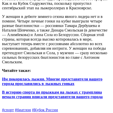
Как и на Кубок Содружества, поскольку пропустил
сентябрьский этап на лыжероллерах в Красноярске.
У женщин в дебюте зимнего сезона явного лидера нет и в
помине. Четыре личные гонки на кубке выиграли четыре
разные биатлонистки — россиянки Тамара Дербушева и
Наталия Шевченко, а также Динара Смольская (в девичестве
— Алимбекова) и Анна Сола из Белоруссии. Сборная этой
страны, которая всегда высоко котировалась в мире,
выступает теперь вместе с россиянами абсолютно во всех
соревнованиях, добавляя им интриги. У женщин на победы
претендуют Смольская и Сола, у мужчин — сразу несколько
сильных белорусских биатлонистов во главе с Антоном
Смольским.
Читайте также:
Им покорилась лыжня. Многие представители нашего
города прославились в лыжных гонках
В историю спорта по прыжкам на лыжах с трамплина
немало страниц вписали представители нашего города
#спорт
#биатлон
#Кубок России