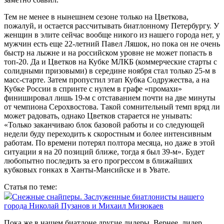
Тем не менее в нынешнем сезоне только на Цветкова,
пожалуй, и остается рассчитывать биатлонному Петербургу. У
женщин в элите сейчас вообще никого из нашего города нет, у
мужчин есть еще 22‑летний Павел Ляшок, но пока он не очень
быстр на лыжне и на российском уровне не может попасть в
топ-20. Да и Цветков на Кубке МЛКБ (коммерческие старты с
солидными призовыми) в середине ноября стал только 25‑м в
масс-старте. Затем пропустил этап Кубка Содружества, а на
Кубке России в спринте с нулем в графе «промахи»
финишировал лишь 19‑м с отставанием почти на две минуты
от чемпиона Серохвостова. Такой сомнительный темп вряд ли
может радовать, однако Цветков старается не унывать:
«Только заканчиваю блок базовой работы и со следующей
недели буду переходить к скоростным и более интенсивным
работам. По времени потерял полтора месяца, но даже в этой
ситуации я на 20 позиций ближе, тогда я был 39‑м». Будет
любопытно последить за его прогрессом в ближайших
кубковых гонках в Ханты-Мансийске и в Увате.
Статья по теме:
Снежные снайперы. Заслуженные биатлонисты нашего
города Николай Пузанов и Михаил Мизюкаев
Пока же в нашем биатлоне другие лидеры. Вернее, лидер.