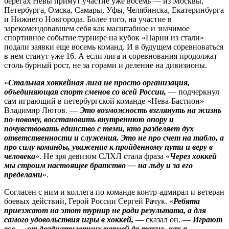
берегах Невы примут учас­тие уже восемь — из Москвы,
Петербурга, Омска, Самары, Уфы, Челябинска, Екатеринбурга
и Нижнего Новгорода. Более того, на участие в
зарекомендовавшем себя как масштабное и значимое
спортивное событие турнире на кубок «Парни из стали»
подали заявки еще восемь команд. И в будущем соревноваться
в нем станут уже 16. А если лига и соревнования продолжат
столь бурный рост, не за горами и деление на дивизионы.
«
Стальная хоккейная лига не прос­то организация,
объединяющая спорт­ сменов со всей России,
— подчерк­нул
сам играющий в петербургской команде «Нева-Бастион»
Владимир Лютов. —
Это возможность взглянуть на жизнь
по‑новому, восстановить внутреннюю опору и
почувствовать единство с теми, кто разделяет дух
ответственности и служения. Это не про счет на табло, а
про силу ­команды, уважение к пройденному пути и веру в
человека
». Не зря девизом СЛХЛ стала фраза «
Через хоккей
мы строим настоящее братство — на льду и за его
пределами
».
Согласен с ним и коллега по коман­де контр-адмирал и ветеран
боевых действий, Герой России Сергей Рачук. «
Ребята
приезжают на этот турнир не ради результата, а для
самого удовольствия игры в хоккей,
— сказал он. —
Играют
все — от двадцатилетних парней до таких, как я,