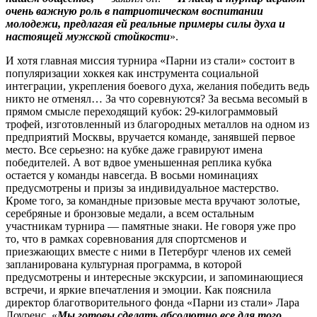
очень важную роль в патриотическом воспитании
молодежи, предлагая ей реальные примеры силы духа и
настоящей мужской стойкости
».
И хотя главная миссия турнира «Парни из стали» состоит в
популяризации хоккея как инструмента социальной
интеграции, укрепления боевого духа, желания победить ведь
никто не отменял… За что соревнуются? За весьма весомый в
прямом смысле переходящий кубок: 29‑килограммовый
трофей, изготовленный из благородных металлов на одном из
предприятий Моск­вы, вручается команде, занявшей первое
место. Все серьезно: на кубке даже гравируют имена
победителей. А вот вдвое уменьшенная реплика кубка
остается у команды навсегда. В восьми номинациях
предусмотрены и призы за индивидуальное мастерство.
Кроме того, за командные призовые места вручают золотые,
серебряные и бронзовые медали, а всем остальным
участникам турнира — памятные знаки. Не говоря уже про
то, что в рамках соревнования для спортсменов и
приезжающих вместе с ними в Петербург членов их семей
запланирована культурная программа, в которой
предусмотрены и интересные экскурсии, и запоминающиеся
встречи, и яркие впечатления и эмоции. Как пояснила
директор благотворительного фонда «Парни из стали» Лара
Лоуренс, «
Мы готовы сделать абсолютно все для того,