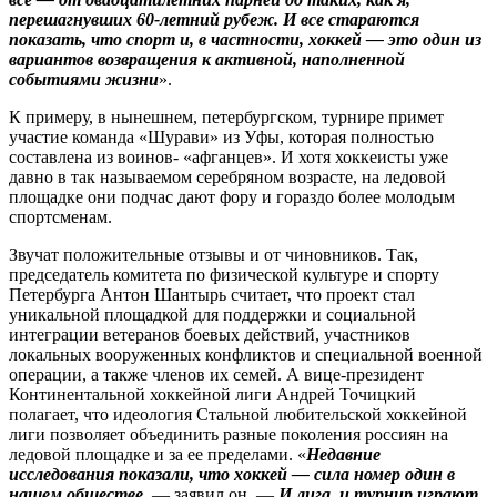
перешагнувших 60‑летний рубеж. И все стараются
показать, что спорт и, в частности, хоккей — это один из
вариантов возвращения к активной, наполненной
событиями жизни
».
К примеру, в нынешнем, петербургском, турнире примет
участие команда «Шурави» из Уфы, которая полностью
составлена из воинов- «афганцев». И хотя хоккеисты уже
давно в так называемом серебряном возрасте, на ледовой
площадке они подчас дают фору и гораздо более молодым
спортсменам.
Звучат положительные отзывы и от чиновников. Так,
председатель комитета по физической культуре и спорту
Петербурга Антон Шантырь считает, что проект стал
уникальной площадкой для поддержки и социальной
интеграции ветеранов боевых действий, участников
локальных вооруженных конфликтов и специальной военной
операции, а также членов их семей. А вице-президент
Континентальной хоккейной лиги Андрей Точицкий
полагает, что ­идеология Стальной любительской хоккейной
лиги позволяет объединить разные поколения россиян на
ледовой площадке и за ее пределами. «
Недавние
исследования показали, что хоккей — сила номер один в
нашем обществе,
— заявил он. —
И лига, и турнир играют