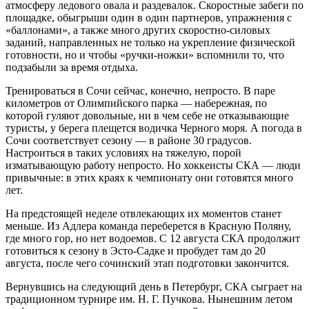
атмосферу ледового овала и раздевалок. Скоростные забеги по
площадке, обыгрыши один в один партнеров, упражнения с
«баллонами», а также много других скоростно-силовых
заданий, направленных не только на укрепление физической
готовности, но и чтобы «ручки-ножки» вспомнили то, что
подзабыли за время отдыха.
Тренироваться в Сочи сейчас, конечно, непросто. В паре
километров от Олимпийского парка — набережная, по
которой гуляют довольные, ни в чем себе не отказывающие
туристы, у берега плещется водичка Черного моря. А погода в
Сочи соответствует сезону — в районе 30 градусов.
Настроиться в таких условиях на тяжелую, порой
изматывающую работу непросто. Но хоккеисты СКА — люди
привычные: в этих краях к чемпионату они готовятся много
лет.
На предстоящей неделе отвлекающих их моментов станет
меньше. Из Адлера команда переберется в Красную Поляну,
где много гор, но нет водоемов. С 12 авгус­та СКА продолжит
готовиться к сезону в Эсто-Садке и пробудет там до 20
августа, после чего сочинский этап подготовки закончится.
Вернувшись на следующий день в Петербург, СКА сыграет на
традиционном турнире им. Н. Г. Пучкова. Нынешним летом