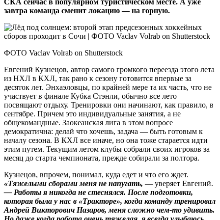
СКА сейчас в популярном туристическом месте. А уже
завтра команда сменит локацию — на горную.
ФОТО Vaclav Volrab on Shutterstock
Евгений Кузнецов, автор самого громкого переезда этого лета
из НХЛ в КХЛ, так рано к сезону готовится впервые за
десяток лет. Энхаэловцы, по крайней мере та их часть, что не
участвует в финале Кубка Стэнли, обычно все лето
посвящают отдыху. Тренировки они начинают, как правило, в
сентябре. Причем это индивидуальные занятия, а не
общекомандные. Заокеанская лига в этом вопросе
демократична: делай что хочешь, задача — быть готовым к
началу сезона. В КХЛ все иначе, но она тоже старается идти
этим путем. Текущим летом клубы собрали своих игроков за
месяц до старта чемпионата, прежде собирали за полтора.
Кузнецов, впрочем, понимал, куда едет и что его ждет.
«Тяжелыми сборами меня не напугать,
— уверяет Евгений.
— Работы я никогда не стеснялся. После подготовки,
которая была у нас в «Тракторе», когда команду тренировал
Андрей Викторович Назаров, меня сложно чем‑то удивить.
Но даже когда работа очень тяжелая, я всегда улыбаюсь.