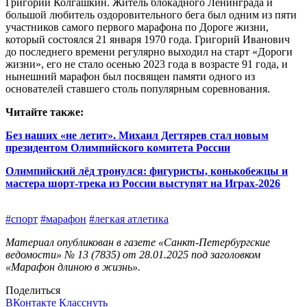
Григорий Колгашкин. Житель блокадного Ленинграда и
большой любитель оздоровительного бега был одним из пяти
участников самого первого марафона по Дороге жизни,
который состоялся 21 января 1970 года. Григорий Иванович
до последнего времени регулярно выходил на старт «Дороги
жизни», его не стало осенью 2023 года в возрасте 91 года, и
нынешний марафон был посвящен памяти одного из
основателей ставшего столь популярным соревнования.
Читайте также:
Без наших «не летит». Михаил Дегтярев стал новым
президентом Олимпийского комитета России
Олимпийский лёд тронулся: фигуристы, конькобежцы и
мастера шорт-трека из России выступят на Играх-2026
#спорт
#марафон
#легкая атлетика
Материал опубликован в газете «Санкт-Петербургские
ведомости» № 13 (7835) от 28.01.2025 под заголовком
«Марафон длиною в жизнь».
Поделиться
ВКонтакте
Класснуть