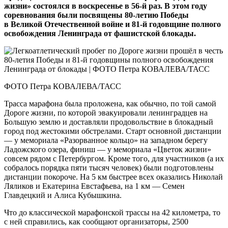
жизни» состоялся в воскресенье в 56‑й раз. В этом году
соревнования были посвящены 80‑летию Победы
в Великой Отечественной войне и 81‑й годовщине полного
освобождения Ленинграда от фашистской блокады.
ФОТО Петра КОВАЛЕВА/ТАСС
Трасса марафона была проложена, как обычно, по той самой
Дороге жизни, по которой эвакуировали ленинградцев на
Большую землю и доставляли продовольствие в блокадный
город под жестокими обстрелами. Старт основной дистанции
— у мемориала «Разорванное кольцо» на западном берегу
Ладожского озера, финиш — у мемориала «Цветок жизни»
совсем рядом с Петербургом. Кроме того, для участников (а их
собралось порядка пяти тысяч человек) были подготовлены
дистанции покороче. На 5 км быстрее всех оказались Николай
Ляликов и Екатерина Евстафьева, на 1 км — Семен
Главдецкий и Алиса Кубышкина.
Что до классической марафонской трассы на 42 километра, то
с ней справились, как сообщают организаторы, 2500