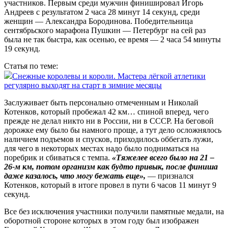
участников. Первым среди мужчин финишировал Игорь
Андреев с результатом 2 часа 28 минут 14 секунд, среди
женщин — Александра Бородинова. Победительница
сентябрьского марафона Пушкин — Петербург на сей раз
была не так быстра, как осенью, ее время — 2 часа 54 минуты
19 секунд.
Статья по теме:
Снежные королевы и короли. Мастера лёгкой атлетики
регулярно выходят на старт в зимние месяцы
Заслуживает быть персонально отмеченным и Николай
Котенков, который пробежал 42 км… спиной вперед, чего
прежде не делал никто ни в России, ни в СССР. На беговой
дорожке ему было бы намного проще, а тут дело осложнялось
наличием подъемов и спус­ков, приходилось оббегать лужи,
для чего в некоторых местах надо было подниматься на
поребрик и сбиваться с темпа.
«Тяжелее всего было на 21 –
26-м км, потом организм как будто привык, после финиша
даже казалось, что могу бежать еще»,
— признался
Котенков, который в итоге провел в пути 6 часов 11 минут 9
секунд.
Все без исключения участники получили памятные медали, на
оборотной стороне которых в этом году был изображен