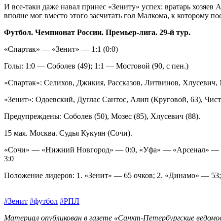
И все‑таки даже навал принес «Зениту» успех: вратарь хозяев 
вполне мог вместо этого засчитать гол Малкома, к которому п
Футбол. Чемпионат России. Премьер-лига. 29‑й тур.
«Спартак» — «Зенит» — 1:1 (0:0)
Голы: 1:0 — Соболев (49); 1:1 — Мостовой (90, с пен.)
«Спартак»: Селихов, Джикия, Рассказов, Литвинов, Хлусевич, М
«Зенит»: Одоевский, Дуглас Сантос, Алип (Круговой, 63), Чис­т
Предупреждены: Соболев (50), Мозес (85), Хлусевич (88).
15 мая. Москва. Судья Кукуян (Сочи).
«Сочи» — «Нижний Новгород» — 0:0, «Уфа» — «Арсенал» — 2
3:0
Положение лидеров: 1. «Зенит» — 65 очков; 2. «Динамо» — 53
#Зенит
#футбол
#РПЛ
Материал опубликован в газете «Санкт-Петербургские ведомос