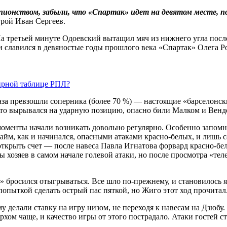
ионством, забыли, что «Спартак» идет на девятом месте, по
грой Иван Сергеев.
. На третьей минуте Одоевский вытащил мяч из нижнего угла ­по
ми славился в девяностые годы прошлого века «Спартак» Олега Р
нирной таблице РПЛ?
а превзошли соперника (более 70 %) — настоящие «барселонские
ерто вырывался на ударную позицию, опасно били Малком и Венд
моменты начали возникать довольно регулярно. Особенно запомни
тайм, как и начинался, опасными атаками красно-белых, и лишь
 открыть счет — после навеса Павла Игнатова форвард красно-б
ы хозяев в самом начале голевой атаки, но после просмот­ра «те
нит» бросился отыгрываться. Все шло по‑прежнему, и становилось
попыткой сделать острый пас пяткой, но Жиго этот ход прочитал
делали ставку на игру низом, не переходя к навесам на Дзюбу. 
хом чаще, и качество игры от этого пострадало. Атаки ­гостей с