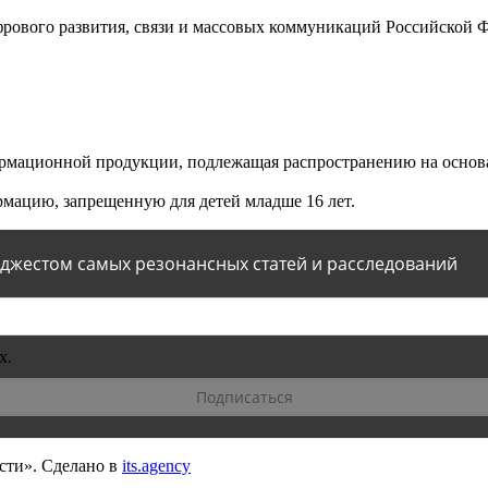
ового развития, связи и массовых коммуникаций Российской 
мационной продукции, подлежащая распространению на основа
мацию, запрещенную для детей младше 16 лет.
йджестом самых резонансных статей и расследований
х.
сти».
Сделано в
its.agency