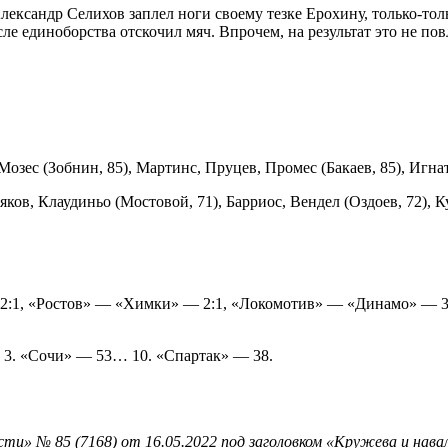
Александр Селихов заплел ноги своему тезке Ерохину, только-то
осле единоборства отскочил мяч. Впрочем, на результат это не п
озес (Зобнин, 85), Мартинс, Пруцев, Промес (Бакаев, 85), Игнат
яков, Клаудиньо (Мостовой, 71), Барриос, Вендел (Оздоев, 72), 
:1, «Ростов» — «Химки» — 2:1, «Локомотив» — «Динамо» — 3
; 3. «Сочи» — 53… 10. «Спартак» — 38.
ти» № 85 (7168) от 16.05.2022 под заголовком «Кружева и нава