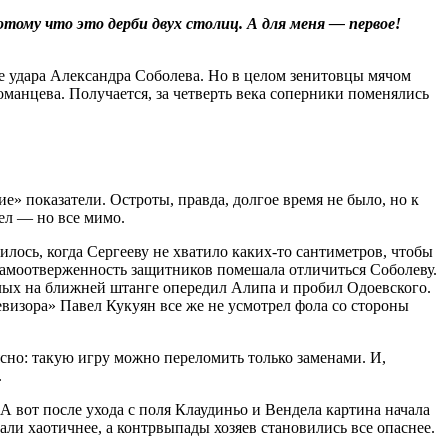
тому что это дерби двух столиц. А для меня — первое!
сле удара Александра Соболева. Но в целом зенитовцы мячом
оманцева. Получается, за четверть века соперники поменялись
» показатели. Остроты, правда, долгое время не было, но к
ел — но все мимо.
лось, когда Сергееву не хватило каких‑то сантимет­ров, чтобы
 самоотверженность защитников помешала отличиться Соболеву.
елых на ближней штанге опередил Алипа и пробил Одоевского.
левизора» Павел Кукуян все же не усмотрел фола со стороны
 ясно: такую игру можно переломить только заменами. И,
.
А вот после ухода с поля Клаудиньо и Вендела картина начала
тали хаотичнее, а контрвыпады хозяев становились все опаснее.