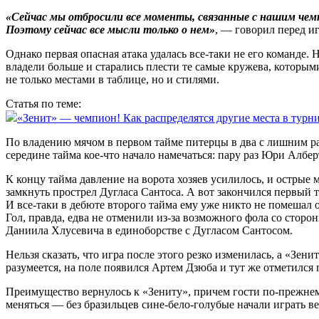
«Сейчас мы отбросили все моменты, связанные с нашим чемп
Поэтому сейчас все мысли только о нем»
, — говорил перед и
Однако первая опасная атака удалась все‑таки не его команде
владели больше и старались ­плести те самые кружева, которы
не только местами в таблице, но и стилями.
Статья по теме:
«Зенит» — чемпион! Как распределятся другие места в тур
По владению мячом в первом тайме питерцы в два с лишним раз
середине тайма кое‑что начало намечаться: пару раз Юри Алб
К концу тайма давление на ворота хозяев усилилось, и острые 
замкнуть прострел Дугласа Сантоса. А вот закончился первый 
И все‑таки в дебюте второго тайма ему уже никто не помешал
Гол, правда, едва не отменили из‑за возможного фола со сторон
Даниила Хлусевича в единоборстве с Дугласом Сантосом.
Нельзя сказать, что игра после этого резко изменилась, а «Зе
разумеется, на поле появился Артем Дзюба и тут же отметился 
Преимущество вернулось к «Зениту», причем гости по‑прежнему 
меняться — без бразильцев сине-бело-голубые начали играть вер