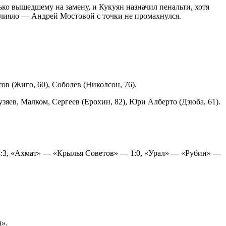
лько вышедшему на замену, и Кукуян назначил пенальти, хотя
овлияло — Андрей Мостовой с точки не промахнулся.
ов (Жиго, 60), Соболев (Николсон, 76).
Кузяев, Малком, Сергеев (Ерохин, 82), Юри Алберто (Дзюба, 61).
:3, «Ахмат» — «Крылья Советов» — 1:0, «Урал» — «Рубин» —
л».