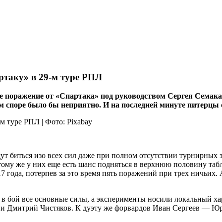
ртаку» в 29-м туре РПЛ
ое поражение от «Спартака» под руководством Сергея Семака
м споре было бы неприятно. И на последней минуте питерцы 
дут биться изо всех сил даже при полном отсутствии турнирных 
ому же у них еще есть шанс подняться в верхнюю половину табл
 года, потерпев за это время пять поражений при трех ничьих. 
л в бой все основные силы, а эксперименты носили локальный ха
 и Дмитрий Чистяков. К дуэту же форвардов Иван Сергеев — Юр