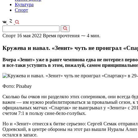
Культура
Спорт
Спорт
16 мая 2022
Время прочтения ⁓ 4 мин.
Кружева и навал. «Зенит» чуть не проиграл «Спа
Вчера «Зенит» уже в ранге чемпиона едва не потерпел перв
и все‑таки уступить в этом, пожалуй, самом принципиально
Фото: Pixabay
Сколько бы очков ни разделяло этих соперников, они всегда бу
важен — им нужно реабилитироваться за провальный сезон, к т
официальных матчах «Спартак» не выигрывал у «Зенита» с 2017
счетом 7:1 в пользу сине-бело-голубых.
Но и «Зенит» отнесся к битве серьезно: Сергей Семак отправи
Одоевский, в центре обороны на этот раз вышли Нуралы Алип
остался в запасе.