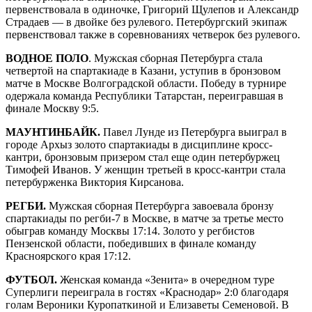
первенствовала в одиночке, Григорий Щулепов и Александр
Страдаев — в двойке без рулевого. Петербургский экипаж
первенствовал также в соревнованиях четверок без рулевого.
ВОДНОЕ ПОЛО
. Мужская сборная Петербурга стала
четвертой на спартакиаде в Казани, уступив в бронзовом
матче в Москве Волгоградской области. Победу в турнире
одержала команда Республики Татарстан, переигравшая в
финале Москву 9:5.
МАУНТИНБАЙК.
Павел Лунде из Петербурга выиграл в
городе Архыз золото спартакиады в дисциплине кросс-
кантри, бронзовым призером стал еще один петербуржец
Тимофей Иванов. У женщин третьей в кросс-кантри стала
петербурженка Виктория Кирсанова.
РЕГБИ.
Мужская сборная Петербурга завоевала бронзу
спартакиады по регби-7 в Москве, в матче за третье место
обыграв команду Москвы 17:14. Золото у регбистов
Пензенской области, победивших в финале команду
Красноярского края 17:12.
ФУТБОЛ.
Женская команда «Зенита» в очередном туре
Суперлиги переиграла в гостях «Краснодар» 2:0 благодаря
голам Вероники Куропаткиной и Елизаветы Семеновой. В