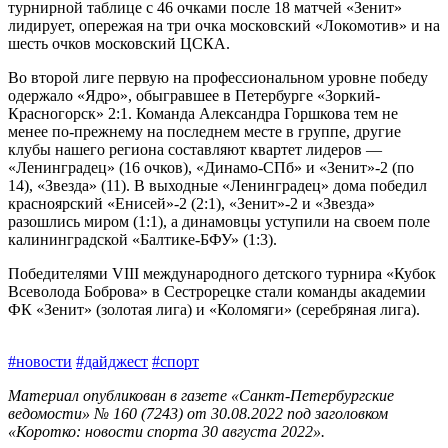
турнирной таблице с 46 очками после 18 матчей «Зенит»
лидирует, опережая на три очка московский «Локомотив» и на
шесть очков московский ЦСКА.
Во второй лиге первую на профессиональном уровне победу
одержало «Ядро», обыгравшее в Петербурге «Зоркий-
Красногорск» 2:1. Команда Александра Горшкова тем не
менее по‑прежнему на последнем месте в группе, другие
клубы нашего региона составляют квартет лидеров —
«Ленинградец» (16 очков), «Динамо-СПб» и «Зенит»-2 (по
14), «Звезда» (11). В выходные «Ленинградец» дома победил
красноярский «Енисей»-2 (2:1), «Зенит»-2 и «Звезда»
разошлись миром (1:1), а динамовцы уступили на своем поле
калининградской «Балтике-БФУ» (1:3).
Победителями VIII международного детского турнира «Кубок
Всеволода Боброва» в Сестрорецке стали команды академии
ФК «Зенит» (золотая лига) и «Коломяги» (серебряная лига).
#новости
#дайджест
#спорт
Материал опубликован в газете «Санкт-Петербургские
ведомости» № 160 (7243) от 30.08.2022 под заголовком
«Коротко: новости спорта 30 августа 2022».