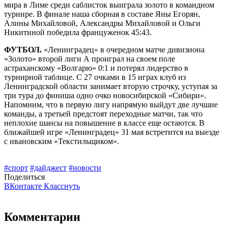
мира в Лиме среди саблисток выиграла золото в командном
турнире. В финале наша сборная в составе Яны Егорян,
Алины Михайловой, Александры Михайловой и Ольги
Никитиной победила француженок 45:43.
ФУТБОЛ.
«Ленинградец» в очередном матче дивизиона
«Золото» второй лиги А проиграл на своем поле
астраханскому «Волгарю» 0:1 и потерял лидерство в
турнирной таблице. С 27 очками в 15 играх клуб из
Ленинградской области занимает вторую строчку, уступая за
три тура до финиша одно очко новосибирской «Сибири».
Напомним, что в первую лигу напрямую выйдут две лучшие
команды, а третьей предстоят переходные матчи, так что
неплохие шансы на повышение в классе еще остаются. В
ближайшей игре «Ленинградец» 31 мая встретится на выезде
с ивановским «Текстильщиком».
#спорт
#дайджест
#новости
Поделиться
ВКонтакте
Класснуть
Комментарии