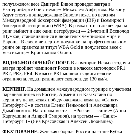
полутяжелом весе Дмитрий Бивол проведет завтра в
Екатеринбурге бой с немцем Михаэлем Айфертом. На кону
будут стоять принадлежащие Биволу пояса по версиям
Международной боксерской федерации (IBF) и Всемирной
боксерской ассоциации (WBA). В рамках этого же вечера на
ринг выйдет и еще один петербуржец — 24‑летний Всеволод
Шумков, становившийся в любителях чемпионом мира и
Европы. В своем четвертом поединке на профессиональном
ринге он сразится за титул WBA Gold в полулегком весе с
мексиканцем Кристианом Оливо.
ВОДНО-МОТОРНЫЙ СПОРТ.
В акватории Невы сегодня и
завтра пройдет чемпионат России в классах мотолодок PR1,
PR2, PR3, PR4. В классе PR1 мощность двигателя не
ограничена, лодки развивают скорость до 130 км/ч.
КЕРЛИНГ.
На домашнем международном турнире с участием
паралимпийцев из России, Армении и Казахстана по
керлингу на колясках победу одержала команда «Санкт-
Петербург-3» в составе Елены Пеньковой и Александра
Дымбовского. На втором месте — «Россия — синие» (Анна
Карпушина и Андрей Смирнов), на третьем — «Санкт-
Петербург-1» (Яна Красовская и Алексей Любимцев).
ФЕХТОВАНИЕ.
Женская сборная России на этапе Кубка