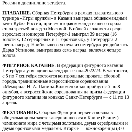
России в дисциплине эстафета.
ПЛАВАНИЕ.
Сборная Петербурга в рамках плавательного
турнира «Игры дружбы» в Казани выиграла общекомандный
зачет Кубка России, причем вторая команда нашего города
стала третьей вслед за ­Москвой. В общей сложности среди
взрослых и юниоров Петербург-1 выиграл 39 наград (16
золотых, 12 серебряных и 11 бронзовых), у Петербурга-2
шесть наград. Наибольшего успеха из петербуржцев добилась
Дарья Устинова, выигравшая семь наград, включая четыре
золота.
ФИГУРНОЕ КАТАНИЕ
. В федерации фигурного катания
Петербурга утвердили календарь сезона-2022/23. В частности,
с 5 по 7 сентября состоятся контрольные прокаты сборной
города, традиционные всероссийские соревнования
«Мемориал Н. А. Панина-Коломенкина» пройдут с 5 по 8
октября, а всероссийские соревнования на призы федерации
фигурного катания на коньках Санкт‑Петербурга — с 11 по 13
апреля.
ФЕХТОВАНИЕ.
Сборная Франции первенствовала в
общекомандном зачете завершившегося в Каире (Египет)
чемпионата мира с четырьмя золотыми, двумя серебряными и
двумя бронзовыми медалями. Вторые — южнокорейцы (3‑0-