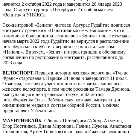
начнется 2 октября 2022 года и завершится 20 января 2023
года. Стартует турнир в Петербурге 2 октября матчем
«Зенита» и УНИКСа.
Экс-центровой «Зенита» литовец Артурас Гудайтис подписал
контракт с греческим «Панатинаикосом». Напомним, что в
отличие от большинства легионеров «Зенита» после отъезда в
начале марта 2022 года Гудайтис не вернулся в расположение
петербургского клуба и завершил сезон в итальянском
«Наполи». Впрочем, «Зенит» и игрок пришли к обоюдному
соглашению по расторжению контракта, рассчитанного до
2023 года.
ВЕЛОСПОРТ.
Первая в истории женская велогонка «Тур де
Франс» стартовала в Париже 24 июля и завершится 31 июля.
Отметим, что среди участниц почти все звезды мирового
женского велоспорта, в том числе россиянка Тамара Дронова,
выступающая в нейтральном статусе, и 42‑летняя
петербурженка Ольга Забелинская, которая выиграла три
олимпийские медали в составе сборной России, а сейчас
представляет Узбекистан.
МАУНТИНБАЙК
. Сборная Петербурга (Айнур Ахметов,
Егор Постников, Диана Миронова, Галина Жукова, Анастасия
Поклонская, Артем Горшков) выиграла в Ижевске чемпионат