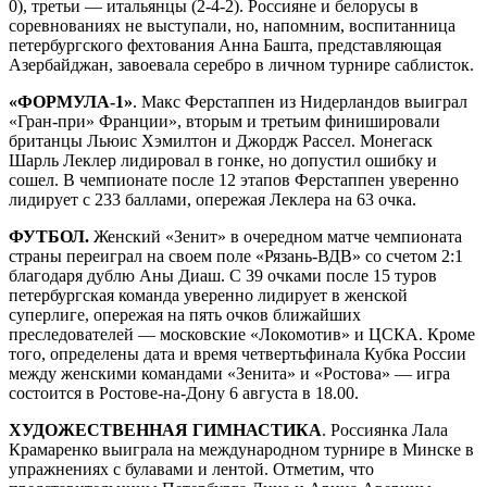
0), третьи — итальянцы (2‑4-2). Россияне и белорусы в
соревнованиях не выступали, но, напомним, воспитанница
петербургского фехтования Анна Башта, представляющая
Азербайджан, завоевала серебро в личном турнире саблисток.
«ФОРМУЛА-1»
. Макс Ферстаппен из Нидерландов выиграл
«Гран-при» Франции», вторым и третьим финишировали
британцы Льюис Хэмилтон и Джордж Рассел. Монегаск
Шарль ­Леклер лидировал в гонке, но допустил ошибку и
сошел. В чемпионате ­после 12 этапов Ферстаппен уверенно
лидирует с 233 баллами, опережая Леклера на 63 очка.
ФУТБОЛ.
Женский «Зенит» в очередном матче чемпионата
страны переиграл на своем поле «Рязань-ВДВ» со счетом 2:1
благодаря дублю Аны Диаш. С 39 очками после 15 туров
петербургская команда уверенно лидирует в женской
суперлиге, опережая на пять очков ближайших
преследователей — московские «Локомотив» и ЦСКА. Кроме
того, определены дата и время четвертьфинала Кубка России
между женскими командами «Зенита» и «Ростова» — игра
состоится в Ростове-на-Дону 6 августа в 18.00.
ХУДОЖЕСТВЕННАЯ ГИМНАСТИКА
. Россиянка Лала
Крамаренко выиграла на международном турнире в Минске в
упражнениях с булавами и лентой. Отметим, что