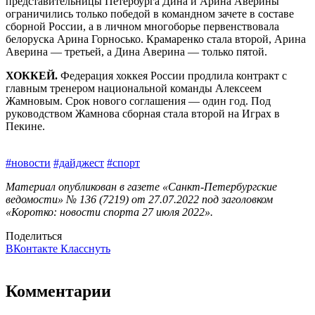
представительницы Петербурга Дина и Арина Аверины
ограничились только победой в командном зачете в составе
сборной России, а в личном многоборье первенствовала
белоруска Арина Горносько. Крамаренко стала второй, Арина
Аверина — третьей, а Дина Аверина — только пятой.
ХОККЕЙ.
Федерация хоккея России продлила контракт с
главным тренером национальной команды Алексеем
Жамновым. Срок нового соглашения — один год. Под
руководством Жамнова сборная стала второй на Играх в
Пекине.
#новости
#дайджест
#спорт
Материал опубликован в газете «Санкт-Петербургские
ведомости» № 136 (7219) от 27.07.2022 под заголовком
«Коротко: новости спорта 27 июля 2022».
Поделиться
ВКонтакте
Класснуть
Комментарии