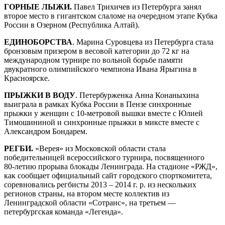
ГОРНЫЕ ЛЫЖИ.
Павел Трихичев из Петербурга занял
второе место в гигантском слаломе на очередном этапе Кубка
России в Озерном (Республика Алтай).
ЕДИНОБОРСТВА
. Марина Суровцева из Петербурга стала
бронзовым призером в весовой категории до 72 кг на
международном турнире по вольной борьбе памяти
двукратного олимпийского чемпиона Ивана Ярыгина в
Красноярске.
ПРЫЖКИ В ВОДУ
. Петербурженка Анна Конаныхина
выиграла в рамках Кубка России в Пензе синхронные
прыжки у женщин с 10‑метровой вышки вместе с Юлией
Тимошининой и синхронные прыжки в миксте вместе с
Александром Бондарем.
РЕГБИ.
«Верея» из Московской области стала
победительницей всероссийского турнира, посвященного
80‑летию прорыва блокады Ленинграда. На стадионе «РЖД»,
как сообщает официальный сайт городского спорткомитета,
соревновались регбисты 2013 – 2014 г. р. из нескольких
регионов страны, на втором месте коллектив из
Ленинградской области «Сотранс», на третьем —
петербургская ­команда «Легенда».