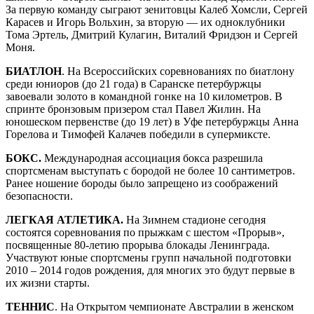
За первую команду сыграют зенитовцы Калеб Хомсли, Сергей
Карасев и Игорь Вольхин, за вторую — их одноклубники
Тома Эртель, Дмитрий Кулагин, Виталий Фридзон и Сергей
Моня.
БИАТЛОН
. На Всероссийских соревнованиях по биатлону
среди юниоров (до 21 года) в Саранске петербуржцы
завоевали золото в командной гонке на 10 километров. В
спринте бронзовым призером стал Павел Жилин. На
юношеском первенстве (до 19 лет) в Уфе петербуржцы Анна
Горелова и Тимофей Калачев победили в супермиксте.
БОКС.
Международная ассоциация бокса разрешила
спортсменам выступать с бородой не более 10 сантиметров.
Ранее ношение бороды было запрещено из соображений
безопасности.
ЛЕГКАЯ АТЛЕТИКА.
На Зимнем стадионе cегодня
состоятся соревнования по прыжкам с шестом «Прорыв»,
посвященные 80-летию прорыва блокады Ленинграда.
Участвуют юные спортсмены групп начальной подготовки
2010 – 2014 годов рождения, для многих это будут первые в
их жизни старты.
ТЕННИС
. На Открытом чемпионате Австралии в женском