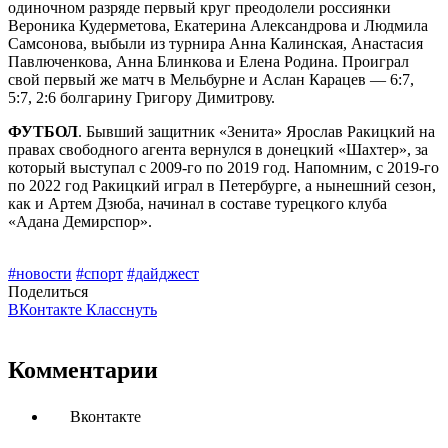
одиночном разряде первый круг преодолели россиянки
Вероника Кудерметова, Екатерина Александрова и Людмила
Самсонова, выбыли из турнира Анна Калинская, Анастасия
Павлюченкова, Анна Блинкова и Елена Родина. Проиграл
свой первый же матч в Мельбурне и Аслан Карацев — 6:7,
5:7, 2:6 болгарину Григору Димитрову.
ФУТБОЛ
. Бывший защитник «Зенита» Ярослав Ракицкий на
правах свободного агента вернулся в донецкий «Шахтер», за
который выступал с 2009-го по 2019 год. Напомним, с 2019-го
по 2022 год Ракицкий играл в Петербурге, а нынешний сезон,
как и Артем Дзюба, начинал в составе турецкого клуба
«Адана Демирспор».
#новости
#спорт
#дайджест
Поделиться
ВКонтакте
Класснуть
Комментарии
Вконтакте