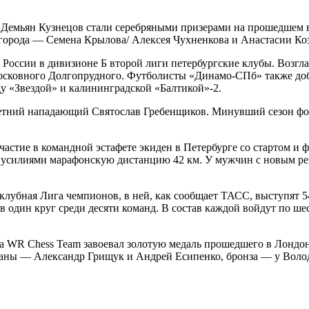
Демьян Кузнецов стали серебряными призерами на прошедшем в
о города — Семена Крылова/ Алексея Чухненкова и Анастасии К
России в дивизионе Б второй лиги петербургские клубы. Возг
московного Долгопрудного. Футболисты «Динамо-СПб» также доб
ду «Звездой» и калининградской «Балтикой»-2.
етний нападающий Святослав Гребенщиков. Минувший сезон форв
участие в командной эстафете экиден в Петербурге со стартом и
ными усилиями марафонскую дистанцию 42 км. У мужчин с новым 
клубная Лига чемпионов, в ней, как сообщает ТАСС, выступят 54
в один круг среди десяти команд. В состав каждой войдут по ше
а WR Chess Team завоевал золотую медаль прошедшего в Лондон
траны — Александр Грищук и Андрей Есипенко, бронза — у Вол