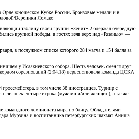
 Орле юношеском Кубке России. Бронзовые медали и в
озловой/Вероники Ломако.
лавляющий таблицу своей группы «Зенит»-2 одержал очередную
ились крупной победы, в гостях взяв верх над «Рязанью» —
ард, в послужном списке которого 284 матча и 154 балла за
 финишем у Исаакиевского собора. Шесть человек, сменяя друг
рекордом соревнований (2:04.18) первенствовала команда ЦСКА,
 гроссмейстера, в том числе 38 иностранцев. Турнир с
сть человек: четыре игрока (мужчин и/или женщин), а также
е командного чемпионата мира по блицу. Обладателями
одара Мурзина и воспитанника петербургских шахмат Аниша