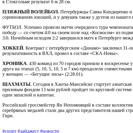
в Стокгольме результат 6 м 28 см.
ПЛЯЖНЫЙ ВОЛЕЙБОЛ.
Петербуржцы Савва Киндиренко и 
соревнованиях юношей, и у девушек также у дуэтов из нашег
ФУТБОЛ. Успешно провели матчи очередного тура чемпионата 
победу — со счетом 4:0 на своем поле над «Космосом» из под
3:0. Ничейным исходом 2:2 завершился матч в Петербурге меж
ХОККЕЙ
. Контракт с петербургским «Динамо» заключил 31‑л
результативность в ВХЛ, провел в составе «СКА-Невы».
ХРОНИКА
. 430 команд из 70 городов приняли в воскресенье 
друга на этапах (5, 10, 5, 10, 5 и 7 км) преодолели совмест
у женщин — «Бегущие лисы» (2:28.01).
ШАХМАТЫ
. Сегодня в Ханты-Мансийске стартует азиатская 
призовым фондом 13 млн руб­лей пройдет по круговой системе 
один запасной и капитан.
Российский гроссмейстер Ян Непомнящий в составе коллектив
серебряных медалей стали два других представителя нашей с
Гири.
#спорт
#дайджест
#новости