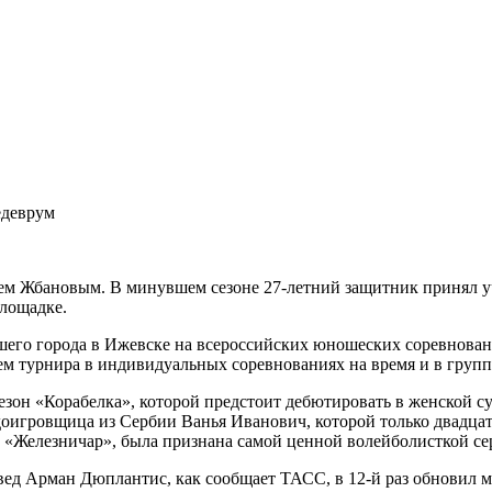
гием Жбановым. В минувшем сезоне 27‑летний защитник принял уч
площадке.
ашего города в Ижевске на всероссийских юношеских соревнова
ем турнира в индивидуальных соревнованиях на время и в групп
езон «Корабелка», которой предстоит дебютировать в женской су
о­игровщица из Сербии Ванья Иванович, которой только двадца
б «Железничар», была признана самой ценной волейболисткой се
 Арман Дюплантис, как сообщает ТАСС, в 12‑й раз обновил ми