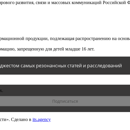
ового развития, связи и массовых коммуникаций Российской 
мационной продукции, подлежащая распространению на основа
мацию, запрещенную для детей младше 16 лет.
йджестом самых резонансных статей и расследований
х.
сти».
Сделано в
its.agency