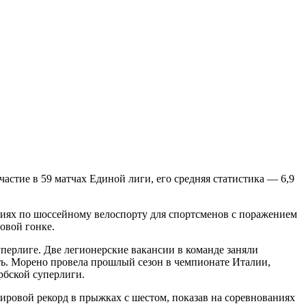
астие в 59 матчах Единой лиги, его средняя статистика — 6,9
ниях по шоссейному велоспорту для спорт­сменов с поражением
овой гонке.
перлиге. Две легионерские вакансии в команде заняли
ть. Морено провела прошлый сезон в чемпионате Италии,
рбской суперлиги.
ровой рекорд в прыжках с шестом, показав на соревнованиях