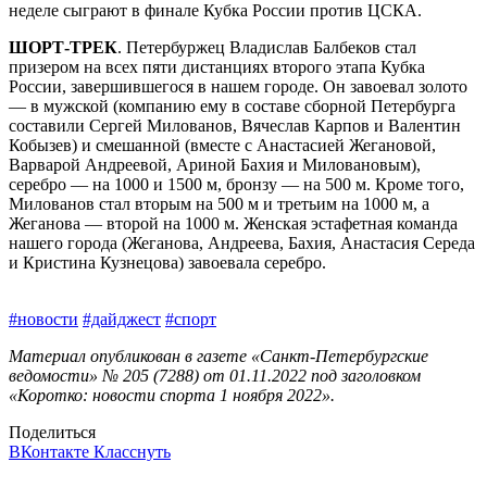
неделе сыграют в финале Кубка России против ЦСКА.
ШОРТ-ТРЕК
. Петербуржец Владислав Балбеков стал
призером на всех пяти дистанциях второго этапа Кубка
России, завершившегося в нашем городе. Он завоевал золото
— в мужской (компанию ему в составе сборной Петербурга
составили Сергей Милованов, Вячеслав Карпов и Валентин
Кобызев) и смешанной (вместе с Анастасией Жегановой,
Варварой Андреевой, Ариной Бахия и Миловановым),
серебро — на 1000 и 1500 м, бронзу — на 500 м. Кроме того,
Милованов стал вторым на 500 м и третьим на 1000 м, а
Жеганова — второй на 1000 м. Женская эстафетная команда
нашего города (Жеганова, Андреева, Бахия, Анастасия Середа
и Кристина Кузнецова) завоевала серебро.
#новости
#дайджест
#спорт
Материал опубликован в газете «Санкт-Петербургские
ведомости» № 205 (7288) от 01.11.2022 под заголовком
«Коротко: новости спорта 1 ноября 2022».
Поделиться
ВКонтакте
Класснуть