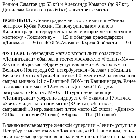
Родион Саматов (до 63 кг) и Александр Комаров (до 97 кг).
Динислам Бамматов (до 60 кг) занял третье место.
ВОЛЕЙБОЛ.
«Ленинградка» не смогла выйти в «Финал
четырех» Кубка России. На полуфинальном этапе в
Калининграде петербурженки заняли второе место, уступив
местному «Локомотиву» — 1:3 и обыграв краснодарское
«Динамо» — 3:0 и «ЮЗГУ-Атом» из Курской области — 3:0.
ФУТБОЛ.
В очередных матчах второй лиги областной
«Ленинградец» обыграл в гостях московскую «Родину-М» —
3:0, петербургское «Ядро» уступило дома «Электрону» из
Великого Новгорода 0:2, петербургская «Звезда» победила в
Великих Луках «Луки-Энергию» 1:0, «Зенит»-2 на своем поле
сыграл вничью 1:1 с «Балтикой-БФУ» из Калининграда. Ранее
в отложенном матче 12‑го тура «Динамо-СПб» дома
разгромило «Родину-М» 6:1. В турнирной таблице
«Ленинградец» уверенно лидирует с 44 очками в 17 матчах,
«Звезда» идет на втором месте (32 очка), «Зенит»-2,
сыгравший 18 игр, занимает пятое место (25 очков), «Динамо-
СПб» — восьмое (21 очко), «Ядро» — 11‑е (11 очков).
В заключительном туре женской суперлиги «Зенит» уступил в
Петербурге московскому «Локомотиву» 0:1. Напомним, сине-
бело-голубые досрочно выиграли чемпионат России и на этой