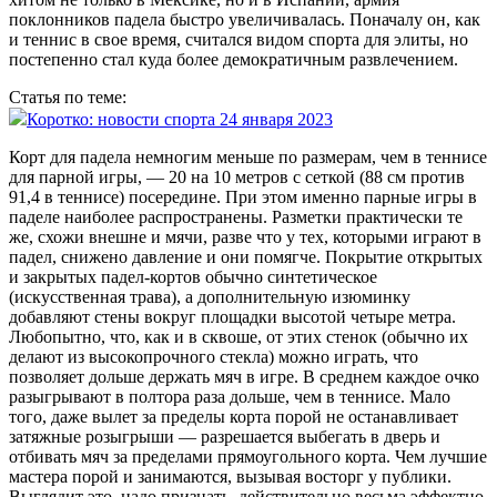
поклонников падела быстро увеличивалась. Поначалу он, как
и теннис в свое время, считался видом спорта для элиты, но
постепенно стал куда более демократичным развлечением.
Статья по теме:
Коротко: новости спорта 24 января 2023
Корт для падела немногим меньше по размерам, чем в теннисе
для парной игры, — 20 на 10 метров с сеткой (88 см против
91,4 в теннисе) посередине. При этом именно парные игры в
паделе наиболее распространены. Разметки практически те
же, схожи внешне и мячи, разве что у тех, которыми играют в
падел, снижено давление и они помягче. Покрытие открытых
и закрытых падел-кортов обычно синтетическое
(искусственная трава), а дополнительную изюминку
добавляют стены вокруг площадки высотой четыре метра.
Любопытно, что, как и в сквоше, от этих стенок (обычно их
делают из высокопрочного стекла) можно играть, что
позволяет дольше держать мяч в игре. В среднем каждое очко
разыгрывают в полтора раза дольше, чем в теннисе. Мало
того, даже вылет за пределы корта порой не останавливает
затяжные розыгрыши — разрешается выбегать в дверь и
отбивать мяч за пределами прямоугольного корта. Чем лучшие
мастера порой и занимаются, вызывая восторг у публики.
Выглядит это, надо признать, действительно весьма эффектно.