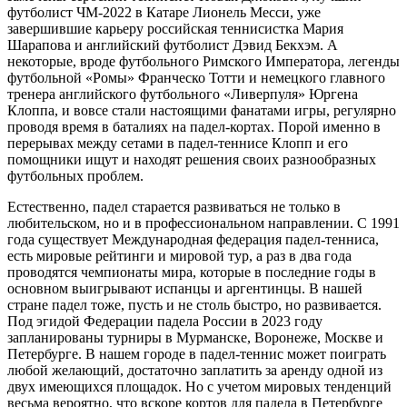
футболист ЧМ-2022 в Катаре Лионель Месси, уже
завершившие карьеру российская теннисистка Мария
Шарапова и английский футболист Дэвид Бекхэм. А
некоторые, вроде футбольного Римского Императора, легенды
футбольной «Ромы» Франческо Тотти и немецкого главного
тренера английского футбольного «Ливерпуля» Юргена
Клоппа, и вовсе стали настоящими фанатами игры, регулярно
проводя время в баталиях на падел-кортах. Порой именно в
перерывах между сетами в падел-теннисе Клопп и его
помощники ищут и находят решения своих разнообразных
футбольных проблем.
Естественно, падел старается развиваться не только в
любительском, но и в профессиональном направлении. С 1991
года существует Международная федерация падел-тенниса,
есть мировые рейтинги и мировой тур, а раз в два года
проводятся чемпионаты мира, которые в последние годы в
основном выигрывают испанцы и аргентинцы. В нашей
стране падел тоже, пусть и не столь быстро, но развивается.
Под эгидой Федерации падела России в 2023 году
запланированы турниры в Мурманске, Воронеже, Моск­ве и
Петербурге. В нашем городе в падел-теннис может по­играть
любой желающий, достаточно заплатить за аренду одной из
двух имеющихся площадок. Но с учетом мировых тенденций
весьма вероятно, что вскоре кортов для падела в Петербурге