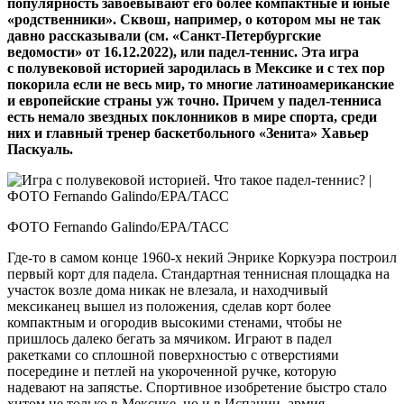
популярность завоевывают его более компактные и юные
«родственники». Сквош, например, о котором мы не так
давно рассказывали (см. «Санкт-Петербургские
ведомости» от 16.12.2022), или падел-теннис. Эта игра
с полувековой историей зародилась в Мексике и с тех пор
покорила если не весь мир, то многие латиноамериканские
и европейские страны уж точно. Причем у падел-тенниса
есть немало звездных поклонников в мире спорта, среди
них и главный тренер баскетбольного «Зенита» Хавьер
Паскуаль.
ФОТО Fernando Galindo/EPA/ТАСС
Где‑то в самом конце 1960‑х некий Энрике Коркуэра построил
первый корт для падела. Стандартная теннисная площадка на
участок возле дома никак не влезала, и находчивый
мексиканец вышел из положения, сделав корт более
компактным и огородив высокими стенами, чтобы не
пришлось далеко бегать за мячиком. Играют в падел
ракетками со сплошной поверхностью с отверстиями
посередине и петлей на укороченной ручке, которую
надевают на запястье. Спортивное изобретение быстро стало
хитом не только в Мексике, но и в Испании, армия