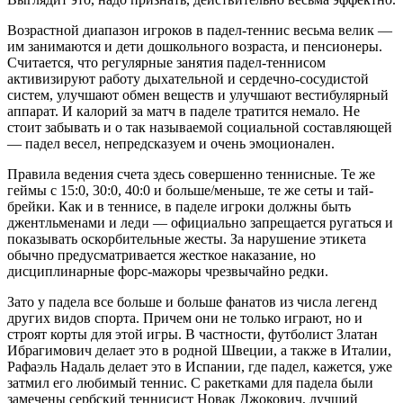
Возрастной диапазон игроков в падел-теннис весьма велик —
им занимаются и дети дошкольного возраста, и пенсионеры.
Считается, что регулярные занятия падел-теннисом
активизируют работу дыхательной и сердечно-сосудистой
систем, улучшают обмен веществ и улучшают вестибулярный
аппарат. И калорий за матч в паделе тратится немало. Не
стоит забывать и о так называемой социальной составляющей
— падел весел, непредсказуем и очень эмоционален.
Правила ведения счета здесь совершенно теннисные. Те же
геймы с 15:0, 30:0, 40:0 и больше/меньше, те же сеты и тай-
брейки. Как и в теннисе, в паделе игроки должны быть
джентльменами и леди — официально запрещается ругаться и
показывать оскорбительные жесты. За нарушение этикета
обычно предусматривается жесткое наказание, но
дисциплинарные форс-мажоры чрезвычайно редки.
Зато у падела все больше и больше фанатов из числа легенд
других видов спорта. Причем они не только играют, но и
строят корты для этой игры. В частности, футболист Златан
Ибрагимович делает это в родной Швеции, а также в Италии,
Рафаэль Надаль делает это в Испании, где падел, кажется, уже
затмил его любимый теннис. С ракетками для падела были
замечены сербский теннисист Новак Джокович, лучший