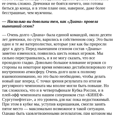
ее очень сложно. Девчонки не боятся ничего, они готовы
биться до конца, и в этом плане они, наверное, даже более
бесстрашные, чем мужчины.
— Насколько вы довольны тем, как «Диана» провела
нынешний сезон?
— Очень долго «Диана» была единой командой, около десяти
лет девчонки, по сути, варились в собственном соку. Это были
одни и те же ватерполистки, которые уже как бы приросли
друг к другу. Перед нынешним сезоном состав «Дианы»
заметно изменился, появились шесть новых игроков. Мы
сильно перестраивались, и я не могу сказать, что все
проходило гладко. Довольно большое вливание игроков со
стороны на некоторое время немножко дестабилизировало эту
внутреннюю атмо­сферу. Очень долго шли к полному
взаимопониманию, но это было необходимо, чтобы делать
новый шаг вперед. С точки зрения результата по итогам
регулярного чемпионата мы вполне могли быть повыше. Но
так сложилось, что и в четвертьфинале Кубка России, и в
плей-офф чемпионата нашим соперником стал «КИНЕФ-
Сургутнефтегаз», а это уровень для нас пока недостижимый.
При этом в кубке мы, уступив киришанкам, смогли занять
пятое место — максимально возможное в такой ситуации.
Однако быть удовлетворенными результатом, при котором мы