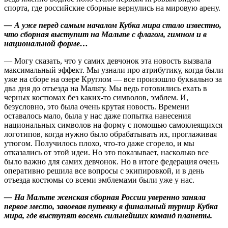
спорта, где российские сборные вернулись на мировую арену.
— А уже перед самым началом Кубка мира стало известно,
что сборная выступит на Мальте с флагом, гимном и в
национальной форме…
— Могу сказать, что у самих девчонок эта новость вызвала
максимальный эффект. Мы узнали про атрибутику, когда были
уже на сборе на озере Круглом — все произошло буквально за
два дня до отъезда на Мальту. Мы ведь готовились ехать в
черных костюмах без каких‑то символов, эмблем. И,
безусловно, это была очень крутая новость. Времени
оставалось мало, была у нас даже попытка нанесения
национальных символов на форму с помощью самоклеящихся
логотипов, когда нужно было обрабатывать их, проглаживая
утюгом. Получилось плохо, что‑то даже сгорело, и мы
отказались от этой идеи. Но это показывает, насколько все
было важно для самих девчонок. Но в итоге федерация очень
оперативно решила все вопросы с экипировкой, и в день
отъезда костюмы со всеми эмблемами были уже у нас.
— На Мальте женская сборная России уверенно заняла
первое место, завоевав путевку в финальный турнир Кубка
мира, где выступят восемь сильнейших команд планеты.