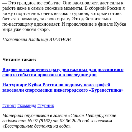
— Это грандиозное событие. Оно вдохновляет, дает силы к
работе даже в самые сложные моменты. В сборной России я
вижу спортсменок очень высокого уровня, которые готовы
биться за команду, за свою страну. Это действительно
по‑настоящему вдохновляет. И продолжение в финале Кубка
мира уже совсем скоро.
Подготовил Владимир ЮРИНОВ
Читайте также:
Водное возвращение: сразу два важных для российского
спорта события произошли в последние дни
На турнире Кубка России по водному поло трофей
завоевали спортсменки нижегородского «Буревестника»
#спорт
#команда
#турнир
Материал опубликован в газете «Санкт-Петербургские
ведомости» № 97 (8162) от 03.06.2026 под заголовком
«Бесстрашные девчонки на воде».