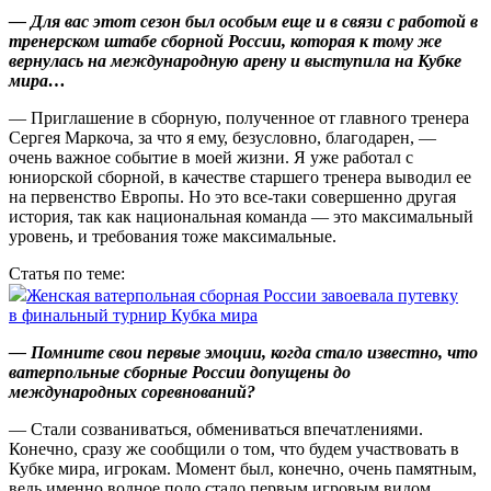
— Для вас этот сезон был особым еще и в связи с работой в
тренерском штабе сборной России, которая к тому же
вернулась на международную арену и выступила на Кубке
мира…
— Приглашение в сборную, полученное от главного тренера
Сергея Маркоча, за что я ему, безусловно, благодарен, —
очень важное событие в моей жизни. Я уже работал с
юниорской сборной, в качестве старшего тренера выводил ее
на первенство Европы. Но это все‑таки совершенно другая
история, так как национальная команда — это максимальный
уровень, и требования тоже максимальные.
Статья по теме:
Женская ватерпольная сборная России завоевала путевку
в финальный турнир Кубка мира
— Помните свои первые эмоции, когда стало известно, что
ватерпольные сборные России допущены до
международных соревнований?
— Стали созваниваться, обмениваться впечатлениями.
Конечно, сразу же сообщили о том, что будем участвовать в
Кубке мира, игрокам. Момент был, конечно, очень памятным,
ведь именно водное поло стало первым игровым видом