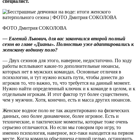
специалист.
ФОТО Дмитрия СОКОЛОВА
— Евгений Львович, для вас закончился второй полный
сезон во главе «Дианы». Полностью уже адаптировались к
женскому водному поло?
— Двух сезонов для этого, наверное, недостаточно. По ходу
работы всплывают какие‑то дополнительные нюансы,
которых нет в мужских командах. Основные отличия в
психологии, и тут нужно искать пути, чтобы до­нести до
игроков то, что важно, то, что требуется на данный момент.
Нужно найти определенный ключик и к команде в целом, и к
отдельным игрокам. И этот фактор тут более существенен,
чем у мужчин. Хотя, конечно, есть и масса других нюансов.
Женское водное поло не так акцентировано на физических
данных, оно более динамичное, более игровое. Есть и
технические, и тактические моменты, которые тоже очень
серьезно отличаются. Но если мы говорим про игру, то
именно психология, наверное, все‑таки находится на первом
месте. Когда команда объединена единой целью, остановить