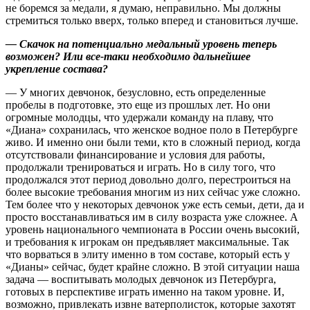
не боремся за медали, я думаю, неправильно. Мы должны
стремиться только вверх, только вперед и становиться лучше.
— Скачок на потенциально медальный уровень теперь
возможен? Или все‑таки необходимо дальнейшее
укрепление состава?
— У многих девчонок, безусловно, есть определенные
пробелы в подготовке, это еще из прошлых лет. Но они
огромные молодцы, что удержали команду на плаву, что
«Диана» сохранилась, что женское водное поло в Петербурге
живо. И именно они были теми, кто в сложный период, когда
отсутствовали финансирование и условия для работы,
продолжали тренироваться и играть. Но в силу того, что
продолжался этот период довольно долго, перестроиться на
более высокие требования многим из них сейчас уже сложно.
Тем более что у некоторых девчонок уже есть семьи, дети, да и
просто восстанавливаться им в силу возраста уже сложнее. А
уровень национального чемпионата в России очень высокий,
и требования к игрокам он предъявляет максимальные. Так
что ворваться в элиту именно в том составе, который есть у
«Дианы» сейчас, будет крайне сложно. В этой ситуации наша
задача — воспитывать молодых девчонок из Петербурга,
готовых в перспективе играть именно на таком уровне. И,
возможно, привлекать извне ватерполисток, которые захотят