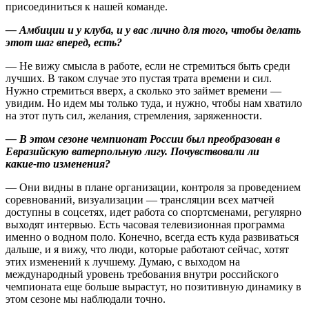
присоединиться к нашей команде.
— Амбиции и у клуба, и у вас лично для того, чтобы делать
этот шаг вперед, есть?
— Не вижу смысла в работе, если не стремиться быть среди
лучших. В таком случае это ­пустая трата времени и сил.
Нужно стремиться вверх, а сколько это займет времени —
увидим. Но идем мы только туда, и нужно, чтобы нам хватило
на этот путь сил, желания, стремления, заряженности.
— В этом сезоне чемпионат России был преобразован в
Евразийскую ватерпольную лигу. Почувствовали ли
какие‑то изменения?
— Они видны в плане организации, контроля за проведением
соревнований, визуализации — трансляции всех матчей
доступны в соцсетях, идет работа со спорт­сменами, регулярно
выходят интервью. Есть часовая телевизионная программа
именно о водном поло. Конечно, всегда есть куда развиваться
дальше, и я вижу, что люди, которые работают сейчас, хотят
этих изменений к лучшему. Думаю, с выходом на
международный уровень требования внут­ри российского
чемпионата еще больше вырастут, но позитивную динамику в
этом сезоне мы ­наблюдали точно.