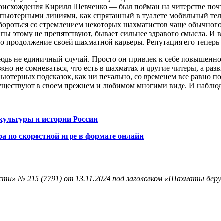
схождения Кирилл Шевченко — был пойман на читерстве почти 
мпьютерными линиями, как спрятанный в туалете мобильный теле
бороться со стремлением некоторых шахматистов чаще обычного
ипы этому не препятствуют, бывает сильнее здравого смысла. И 
 продолжение своей шахматной карьеры. Репутация его теперь т
юдь не единичный случай. Просто он привлек к себе повышенное
о не сомневаться, что есть в шахматах и другие читеры, а разв
ютерных подсказок, как ни печально, со временем все равно п
существуют в своем прежнем и любимом многими виде. И наблюд
культуры и истории России
а по скоростной игре в формате онлайн
ти» № 215 (7791) от 13.11.2024 под заголовком «Шахматы беру