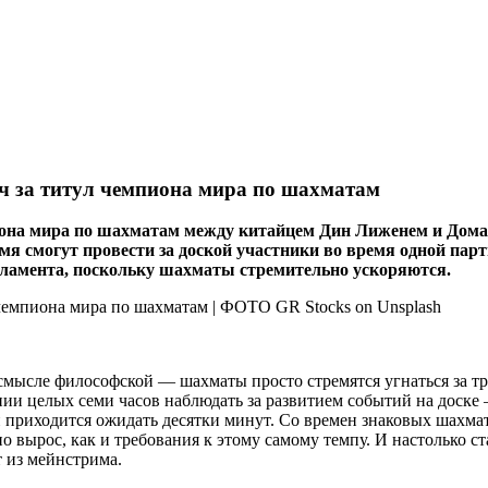
тч за титул чемпиона мира по шахматам
она мира по шахматам между китайцем Дин Лиженем и Дома
 смогут провести за доской участники во время одной парти
егламента, поскольку шахматы стремительно ускоряются.
смысле философской — шахматы просто стремятся угнаться за тр
ении целых семи часов наблюдать за развитием событий на доске 
рой приходится ожидать десятки минут. Со времен знаковых шах
 вырос, как и требования к этому самому темпу. И настолько с
 из мейнстрима.