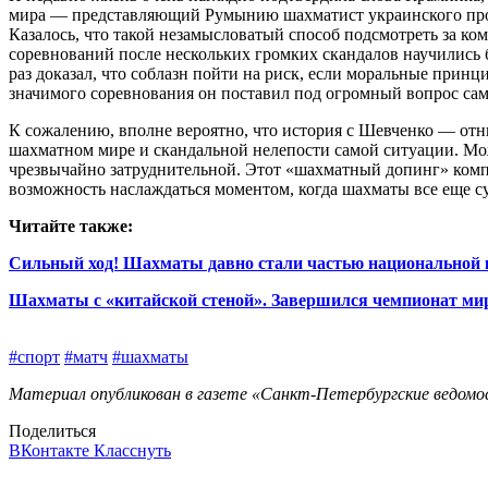
мира — представляющий Румынию шахматист украинского прои
Казалось, что такой незамысловатый способ подсмотреть за ко
соревнований после нескольких громких скандалов научились 
раз доказал, что соблазн пойти на риск, если моральные принц
значимого соревнования он поставил под огромный вопрос само
К сожалению, вполне вероятно, что история с Шевченко — отн
шахматном мире и скандальной нелепости самой ситуации. Можн
чрезвычайно затруднительной. Этот «шахматный допинг» компь
возможность наслаждаться моментом, когда шахматы все еще 
Читайте также:
Сильный ход! Шахматы давно стали частью национальной 
Шахматы с «китайской стеной». Завершился чемпионат мир
#спорт
#матч
#шахматы
Материал опубликован в газете «Санкт-Петербургские ведомос
Поделиться
ВКонтакте
Класснуть