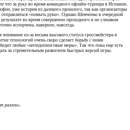
что за руку во время командного офлайн-турнира в Испании.
фон, уже история из далекого прошлого, так как организаторы
 отправляться «помыть руки». Однако Шевченко в очередной
в результате во время совершенно проходного и не слишком
очно испорчена, наверное, навсегда.
 внимание из‑за весьма высокого статуса гроссмейстера в
итие технологий очень скоро сделает борьбу с ними
обедит любые «антидопинговые меры». Так что пока еще есть
ать за стремительным развитием быстрых версий игры.
т разгон».