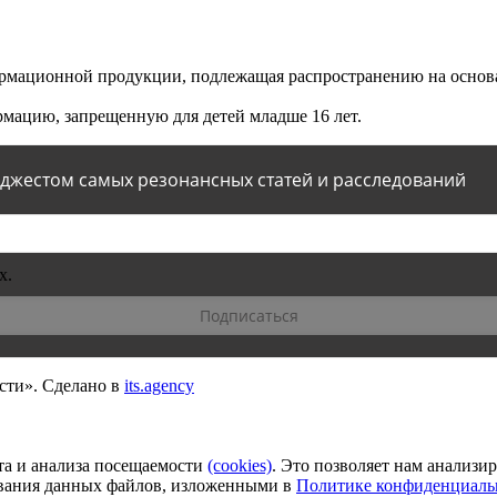
мационной продукции, подлежащая распространению на основа
мацию, запрещенную для детей младше 16 лет.
йджестом самых резонансных статей и расследований
х.
сти».
Сделано в
its.agency
та и анализа посещаемости
(сookies)
. Это позволяет нам анализи
зования данных файлов, изложенными в
Политике конфиденциаль