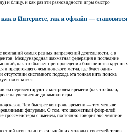
) и блицу, и как раз эти разновидности игры быстро
как в Интернете, так и офлайн — становится
е компаний самых разных направлений деятельности, а в
ндентов, Международная шахматная федерация в последние
омпаний, как это бывает при проведении большинства крупных
ся и предстоящего чемпионского матча, где будет один-
отсутствии системного подхода эта тонкая нить поиска
кует посыпаться.
ров экспериментируют с контролем времени (как это было,
просе на увеличение динамики игры.
подсказок. Чем быстрее контроль времени — тем меньше
деревянными фигурами. О том, что шахматный фейр-плей
ые гроссмейстеры с именем, постоянно говорит экс-чемпион
ечестной игры один из сильнейших молодых гроссмейстеров