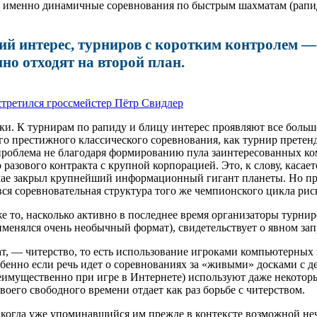
 именно динамичные соревнования по быстрым шахматам (рапиду
й интерес, турниров с коротким контролем — 
но отходят на второй план.
третился гроссмейстер Пётр Свидлер
ки. К турнирам по рапиду и блицу интерес проявляют все больш
го престижного классического соревнования, как турнир прете
 проблема не благодаря формированию пула заинтересованных к
разового контракта с крупной корпорацией. Это, к слову, касает
ае закрыл крупнейший информационный гигант планеты. Но при 
вся соревновательная структура того же чемпионского цикла рис
е то, насколько активно в последнее время организаторы турни
именялся очень необычный формат), свидетельствует о явном за
, — читерство, то есть использование игроками компьютерных 
бенно если речь идет о соревнованиях за «живыми» досками с 
еимущественно при игре в Интернете) используют даже некотор
оего свободного времени отдает как раз борьбе с читерством.
, когда уже упоминавшийся им прежде в контексте возможной н