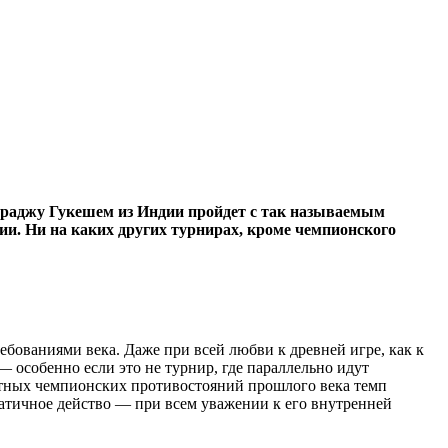
раджу Гукешем из Индии пройдет с так называемым
и. Ни на каких других турнирах, кроме чемпионского
ебованиями века. Даже при всей любви к древней игре, как к
— особенно если это не турнир, где параллельно идут
матных чемпионских противостояний прошлого века темп
татичное действо — при всем уважении к его внутренней