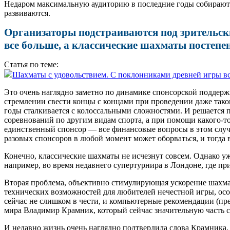
Недаром максимальную ауди­торию в последние годы собирают
развиваются.
Организаторы подстраиваются под зрительски
все больше, а классические шахматы постепен
Статья по теме:
Шахматы с удовольствием. С поклонниками древней игры вс
Это очень наглядно заметно по динамике спонсорской поддерж
стремлении свести концы с концами при проведении даже тако
годы сталкивается с колоссальными сложностями. И решается
соревнований по другим видам спорта, а при помощи какого‑то 
единственный спонсор — все финансовые вопросы в этом случ
разовых спонсоров в любой момент может оборваться, и тогда 
Конечно, классические шахматы не исчезнут совсем. Однако уж
например, во время недавнего супертурнира в Лондоне, где пр
Вторая проблема, объективно стимулирующая ускорение шахмат
технических возможностей для любителей нечестной игры, осо
сейчас не слишком в чести, и компьютерные рекомендации (пр
мира Владимир Крамник, который сейчас значительную часть св
И недавно жизнь очень наглядно подтвердила слова Крамника