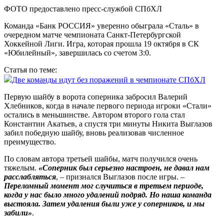
ФОТО предоставлено пресс-службой СПбХЛ
Команда «Банк РОССИЯ» уверенно обыграла «Сталь» в
очередном матче чемпионата Санкт-Петербургской
Хоккейной Лиги. Игра, которая прошла 19 октября в СК
«Юбилейный», завершилась со счетом 3:0.
Статья по теме:
Две команды идут без поражений в чемпионате СПбХЛ
Первую шайбу в ворота соперника забросил Валерий
Хлебников, когда в начале первого периода игроки «Стали»
остались в меньшинстве. Автором второго гола стал
Константин Акатьев, а спустя три минуты Никита Выглазов
забил победную шайбу, вновь реализовав численное
преимущество.
По словам автора третьей шайбы, матч получился очень
тяжелым.
«Соперник был серьезно настроен, не давал нам
расслабляться
, – признался Выглазов после игры. –
Переломный момент мог случиться в третьем периоде,
когда у нас было много удалений подряд. Но наша команда
выстояла. Затем удаления были уже у соперников, и мы
забили»
.