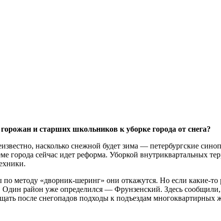
 горожан и старших школьников к уборке города от снега?
неизвестно, насколько снежной будет зима — петербургские сино
ме города сейчас идет реформа. Уборкой внутриквартальных те
ехники.
ы по методу «дворник-шеринг» они откажутся. Но если какие‑то
т. Один район уже определился — Фрунзенский. Здесь сообщили,
ищать после снегопадов подходы к подъездам многоквартирных 