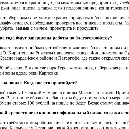
азмножается в хранилищах, на мукомольных предприятиях, хлеб
жи, риса, пшена, а также семян подсолнечника, кондитерские и
етербуржцам советуют не хранить продукты в больших количеств
кафу огневку, необходимо проверить все пищевые продукты. Зар
убрать, вымыв с мылом, провет­рить и просушить.
яца года будут завершены работы по благоустройству?
ообщает комитет по благоустройству, появилось более ста новых
ка Э. Кирштена на Рижском проспекте, сквера Финансистов на С
Красногвардейском районе и Петергофе, где также открылся с
 50 объектах. В их числе парк Героев-пожарных, набережная рек
ой зоны вдоль реки Карповки.
на новые. Когда же это произойдет?
зображены Ржевский мемориал и виды Москвы, отложен. Причина
ия. В активное обращение банкноты будут поступать по мере го
мена старых 100 рублей на новые не будет. Везде станут одинак
кой крепости не открывают официальный пляж, хотя жители 
твует требуемым микробиологическим показателям и считается не
ора. К тому же у Петропавловской крепости нет соответствующ