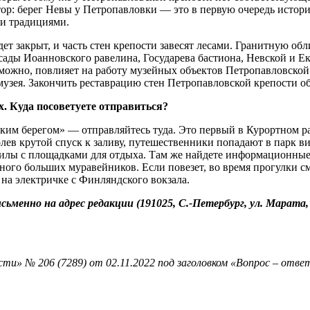
р: берег Невы у Петропавловки — это в первую очередь истори
ми традициями.
дет закрыт, и часть стен крепости завесят лесами. Гранитную об
асады Иоанновского равелина, Государева бастиона, Невской и 
озможно, повлияет на работу музейных объектов Петропавловско
музея. Закончить реставрацию стен Петропавловской крепости об
. Куда посоветуете отправиться?
ским берегом» — отправляйтесь туда. Это первый в Курортном 
лев крутой спуск к заливу, путешественники попадают в парк ви
илы с площадками для отдыха. Там же найдете информационные с
много больших муравейников. Если повезет, во время прогулки с
 на электричке с Финляндского вокзала.
енно на адрес редакции (191025, С.‑Петербург, ул. Марата, 
и» № 206 (7289) от 02.11.2022 под заголовком «Вопрос – ответ