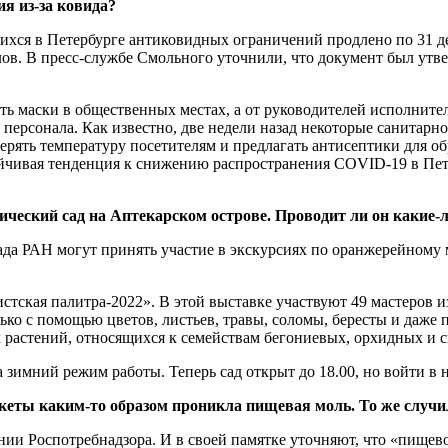
ия из‑за ковида?
ихся в Петербурге антиковидных ограничений продлено по 31 д
глов. В пресс-службе Смольного уточнили, что документ был утв
ь маски в общественных местах, а от руководителей исполните
персонала. Как известно, две недели назад некоторые санитар
ерять температуру посетителям и предлагать антисептики для об
стойчивая тенденция к снижению распространения COVID-19 в Пе
ический сад на Аптекарском острове. Проводит ли он какие‑
ада РАН могут принять участие в экскурсиях по оранжерейному 
стская палитра-2022». В этой выставке участвуют 49 мастеров 
ко с помощью цветов, листьев, травы, соломы, бересты и даже п
их растений, относящихся к семействам бегониевых, орхидных и 
а зимний режим работы. Теперь сад открыт до 18.00, но войти в н
кеты каким‑то образом проникла пищевая моль. То же случило
нии ­Роспотребнадзора. И в своей памятке уточняют, что «пище