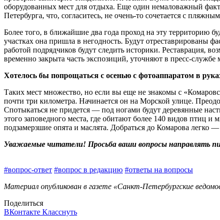
оборудованных мест для отдыха. Еще один немаловажный факто
Петербурга, что, согласитесь, не очень‑то сочетается с пляжны
Более того, в ближайшие два года проход на эту территорию бу
участках она пришла в негодность. Будут отреставрированы ф
работой подрядчиков будут следить историки. Реставрация, в
временно закрыта часть экспозиций, уточняют в пресс-службе 
Хотелось бы попрощаться с осенью с фотоаппаратом в руках
Таких мест множество, но если вы еще не знакомы с «Комаров
почти три километ­ра. Начинается он на Морской улице. Преодо
Спотыкаться не придется — под ногами будут деревянные наст
этого заповедного места, где обитают более 140 видов птиц и 
подзамерзшие опята и маслята. Добраться до Комарова легко —
Уважаемые читатели! Просьба ваши вопросы направлять письм
#вопрос-ответ
#вопрос в редакцию
#ответы на вопросы
Материал опубликован в газете «Санкт-Петербургские ведомост
Поделиться
ВКонтакте
Класснуть