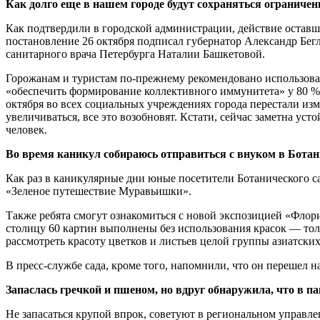
Как долго еще в нашем городе будут сохраняться ограничен
Как подтвердили в городской администрации, действие оставш
постановление 26 октяб­ря подписал губернатор Александр Бе
санитарного врача Петербурга Наталии Башкетовой.
Горожанам и туристам по‑прежнему рекомендовано использоват
«обеспечить формирование коллективного иммунитета» у 80 % 
октября во всех социальных учреждениях города перестали изм
увеличиваться, все это возобновят. Кстати, сейчас заметна у
человек.
Во время каникул собираюсь отправиться с внуком в Ботан
Как раз в каникулярные дни юные посетители Ботанического с
«Зеленое путешест­вие Муравьишки».
Также ребята смогут ознакомиться с новой экспозицией «Флори
столицу 60 картин выполнены без использования красок — толь
рассмотреть красоту цветков и ­листьев целой группы азиатск
В пресс-службе сада, кроме того, напомнили, что он перешел н
Запаслась гречкой и пшеном, но вдруг обнаружила, что в па
Не запасаться крупой впрок, советуют в региональном управле