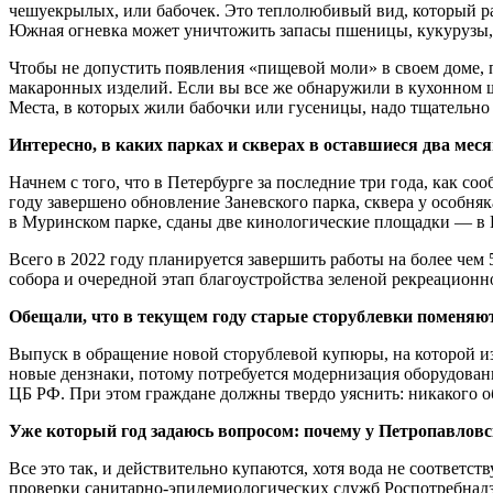
чешуекрылых, или бабочек. Это теплолюбивый вид, который р
Южная огневка может уничтожить запасы пшеницы, кукурузы, р
Чтобы не допустить появления «пищевой моли» в своем доме, п
макаронных изделий. Если вы все же обнаружили в кухонном ш
Места, в которых жили бабочки или гусеницы, надо тщательно 
Интересно, в каких парках и скверах в оставшиеся два мес
Начнем с того, что в Петербурге за последние три года, как с
году завершено обновление Заневского парка, сквера у особня
в Муринском парке, сданы две кинологические площадки — в 
Всего в 2022 году планируется завершить работы на более чем
собора и очередной этап благоустройства зеленой рекреационн
Обещали, что в текущем году старые сторублевки поменяют 
Выпуск в обращение новой сторублевой купюры, на которой и
новые дензнаки, потому потребуется модернизация оборудован
ЦБ РФ. При этом граждане должны твердо уяснить: никакого об
Уже который год задаюсь вопросом: почему у Петропавловс
Все это так, и действительно купаются, хотя вода не соответс
проверки санитарно-эпидемиологических служб Роспотребнадз