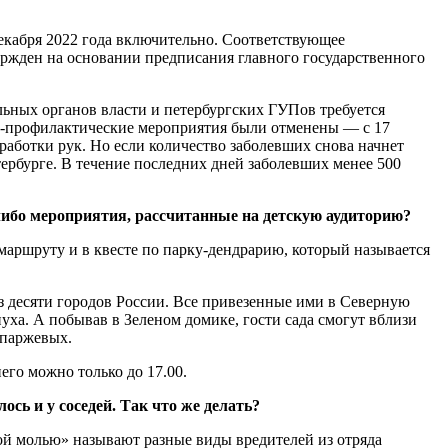
екабря 2022 года включительно. Соответствующее
ержден на основании предписания главного государственного
льных органов власти и петербургских ГУПов требуется
но-профилактические мероприятия были отменены — с 17
работки рук. Но если количество заболевших снова начнет
тербурге. В течение последних дней заболевших менее 500
либо мероприятия, рассчитанные на детскую аудиторию?
маршруту и в квесте по парку-дендрарию, который называется
из десяти городов России. Все привезенные ими в Северную
уха. А побывав в Зеленом домике, гости сада смогут вблизи
спаржевых.
его можно только до 17.00.
сь и у соседей. Так что же делать?
вой молью» называют разные виды вредителей из отряда