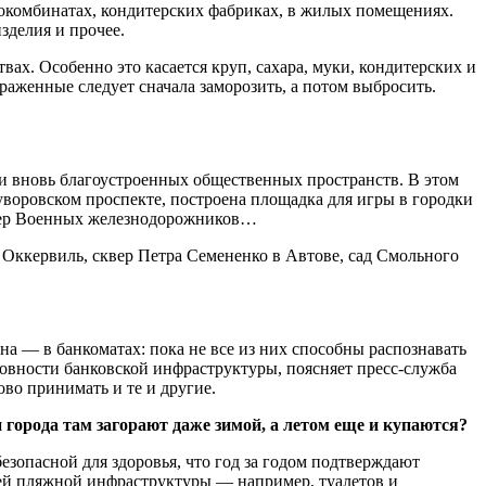
окомбинатах, кондитерских фаб­риках, в жилых помещениях.
зделия и прочее.
ах. Особенно это касается круп, сахара, муки, кондитерских и
аженные следует сначала заморозить, а потом выбросить.
 или вновь благоустроенных общественных пространств. В этом
уворовском проспекте, построена площадка для игры в городки
квер Военных железнодорожников…
и Оккервиль, сквер Петра Семененко в Автове, сад Смольного
 — в банкоматах: пока не все из них способны распознавать
товности банковской инфраструктуры, поясняет пресс-служба
ово принимать и те и другие.
города там загорают даже зимой, а летом еще и купаются?
безопасной для здоровья, что год за годом подтверждают
ей пляжной инфраструктуры — например, туалетов и