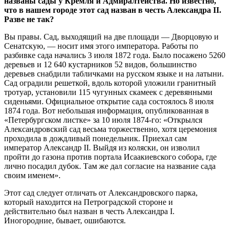
названы сады у Кремля и Адмиралтейства. Но известно,
что в нашем городе этот сад назван в честь Александра II.
Разве не так?
Вы правы. Сад, выходящий на две площади — Дворцовую и
Сенатскую, — носит имя этого императора. Работы по
разбивке сада начались 3 июля 1872 года. Было посажено 5260
деревьев и 12 640 кустарников 52 видов, большинство
деревьев снабдили табличками на русском языке и на латыни.
Сад оградили решеткой, вдоль которой уложили гранитный
тротуар, установили 115 чугунных скамеек с деревянными
сиденьями. Официальное открытие сада состоялось 8 июля
1874 года. Вот небольшая информация, опубликованная в
«Петербургском листке» за 10 июля 1874-го: «Открылся
Александровский сад весьма торжественно, хотя церемония
проходила в дождливый понедельник. Приехал сам
император Александр II. Выйдя из коляски, он изволил
пройти до газона против портала Исаакиевского собора, где
лично посадил дубок. Там же дал согласие на название сада
своим именем».
Этот сад следует отличать от Александровского парка,
который находится на Петроградской стороне и
действительно был назван в честь Александра I.
Иногородние, бывает, ошибаются.