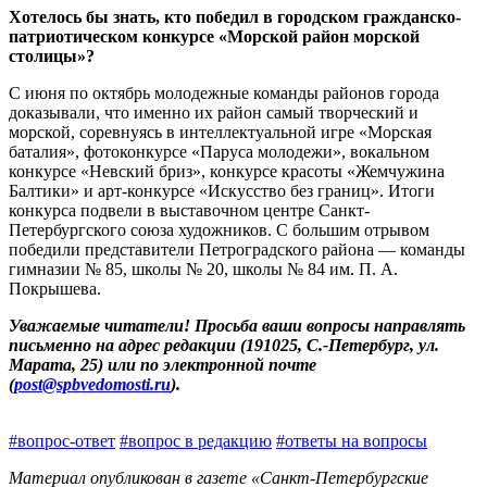
Хотелось бы знать, кто победил в городском гражданско-
патриотическом конкурсе «Морской район морской
столицы»?
С июня по октябрь молодежные команды районов города
доказывали, что именно их район самый творческий и
морской, соревнуясь в интеллектуальной игре «Морская
баталия», фотоконкурсе «Паруса молодежи», вокальном
конкурсе «Невский бриз», конкурсе красоты «Жемчужина
Балтики» и арт-конкурсе «Искусство без границ». Итоги
конкурса подвели в выставочном центре Санкт-
Петербургского союза художников. С большим отрывом
победили представители Петроградского района — команды
гимназии № 85, школы № 20, школы № 84 им. П. А.
Покрышева.
Уважаемые читатели! Просьба ваши вопросы направлять
письменно на адрес редакции (191025, С.‑Петербург, ул.
Марата, 25) или по электронной почте
(
post@spbvedomosti.ru
).
#вопрос-ответ
#вопрос в редакцию
#ответы на вопросы
Материал опубликован в газете «Санкт-Петербургские