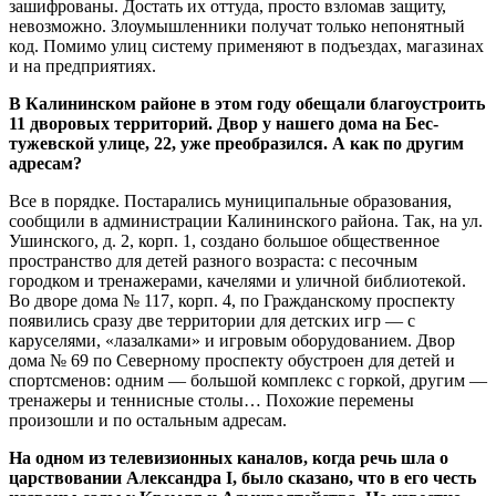
зашифрованы. Достать их оттуда, просто взломав защиту,
невозможно. Злоумышленники получат только непонятный
код. Помимо улиц систему применяют в подъездах, магазинах
и на предприятиях.
В Калининском районе в этом году обещали благоустроить
11 дворовых территорий. Двор у нашего дома на Бес­
тужевской улице, 22, уже преобразился. А как по другим
адресам?
Все в порядке. Постарались муниципальные образования,
сообщили в администрации Калининского района. Так, на ул.
Ушинского, д. 2, корп. 1, создано большое общественное
пространство для детей разного возраста: с песочным
городком и тренажерами, качелями и уличной библиотекой.
Во дворе дома № 117, корп. 4, по Гражданскому проспекту
появились сразу две территории для детских игр — с
каруселями, «лазалками» и игровым оборудованием. Двор
дома № 69 по Северному проспекту обустроен для детей и
спортсменов: одним — большой комплекс с горкой, другим —
тренажеры и теннисные столы… Похожие перемены
произошли и по остальным адресам.
На одном из телевизионных каналов, когда речь шла о
царствовании Александра I, было сказано, что в его честь