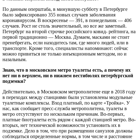
По данным оперштаба, в минувшую субботу в Петербурге
было зафиксировано 355 новых случаев заболевания
коронавирусом. В воскресенье — 391, в понедельник — 406
случаев. Рост не столь значительный, но все же заметный.
Петербург на второй строчке российского ковид- рейтинга, на
первой традиционно — Москва. Думаем, масками не стоит
пренебрегать, если находитесь там, где много людей, или в
транспорте. Кроме того, специалисты напоминают: сейчас
можно привиться не только инъекционным методом, но и
назальным.
Знаю, что в московском метро туалеты есть, а почему их
нет ни в верхнем, ни в нижнем вестибюлях петербургской
подземки?
Действительно, в Московском метрополитене еще в 2018 году
в переходах между станциями были установлены модульные
туалетные комплексы. Вход платный, по карте «Тройка». У
нас, как сообщает пресс-служба метрополитена, туалеты в
метро отсутствуют по нескольким причинам. Во-первых,
платные биотуалеты есть рядом с каждой станцией метро. Во-
вторых, нет технической возможности установить их в
подземке. Дело в том, что при размещении санузлов должны
соблюдаться определенные нормы, в том числе и расстояние