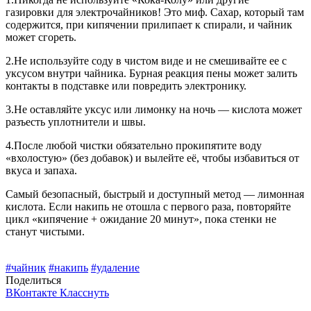
газировки для электрочайников! Это миф. Сахар, который там
содержится, при кипячении прилипает к спирали, и чайник
может сгореть.
2.Не используйте соду в чистом виде и не смешивайте ее с
уксусом внутри чайника. Бурная реакция пены может залить
контакты в подставке или повредить электронику.
3.Не оставляйте уксус или лимонку на ночь — кислота может
разъесть уплотнители и швы.
4.После любой чистки обязательно прокипятите воду
«вхолостую» (без добавок) и вылейте её, чтобы избавиться от
вкуса и запаха.
Самый безопасный, быстрый и доступный метод — лимонная
кислота. Если накипь не отошла с первого раза, повторяйте
цикл «кипячение + ожидание 20 минут», пока стенки не
станут чистыми.
#чайник
#накипь
#удаление
Поделиться
ВКонтакте
Класснуть