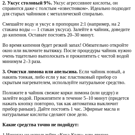
2. Уксус столовый 9%.
Уксус агрессивнее кислоты, он
справится даже с толстым «известняком». Идеально подходит
для старых чайников с металлической спиралью.
Смешайте воду и уксус в пропорции 2:1 (например, на 2
стакана воды — 1 стакан уксуса). Залейте в чайник, доведите
до кипения. Оставьте постоять 20–30 минут.
Во время кипения будет резкий запах! Обязательно откройте
окно или включите вытяжку. После процедуры чайник нужно
очень тщательно выполоскать и прокипятить с чистой водой
минимум 2–3 раза.
3. Очистки лимона или апельсина.
Если чайник новый, а
накипь тонкая, либо если у вас пластиковый прибор со
скрытым нагревателем, используйте натуральное средство.
Положите в чайник свежие корки лимона (или цедру) и
залейте водой. Прокипятите в течение 5–10 минут (придется
нажать кнопку повторно, так как автоматика выключит
прибор раньше). Дайте постоять 1 час. Эфирные масла и
натуральные кислоты сделают свое дело.
Какие средства точно не подойдут:
1.Никогда не используйте «Кока-Колу» или другие