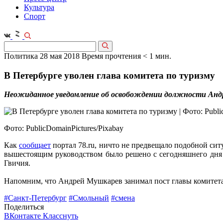
Культура
Спорт
Политика
28 мая 2018
Время прочтения < 1 мин.
В Петербурге уволен глава комитета по туризму
Неожиданное уведомление об освобождении должности Андре
Фото: PublicDomainPictures/Pixabay
Как
сообщает
портал 78.ru, ничто не предвещало подобной си
вышестоящим руководством было решено с сегодняшнего дня в
Гвичия.
Напомним, что Андрей Мушкарев занимал пост главы комитета 
#Санкт-Петербург
#Смольный
#смена
Поделиться
ВКонтакте
Класснуть