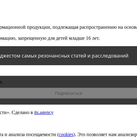
мационной продукции, подлежащая распространению на основа
мацию, запрещенную для детей младше 16 лет.
йджестом самых резонансных статей и расследований
х.
сти».
Сделано в
its.agency
та и анализа посещаемости
(сookies)
. Это позволяет нам анализи