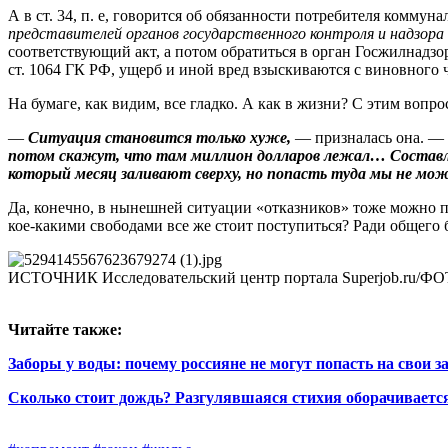
А в ст. 34, п. е, говорится об обязанности потребителя коммуна
представителей органов государственного контроля и надзора
соответствующий акт, а потом обратиться в орган Гос­жилнадзор
ст. 1064 ГК РФ, ущерб и иной вред взыскиваются с виновного ч
На бумаге, как видим, все гладко. А как в жизни? С этим воп
—
Ситуация становится только хуже,
— призналась она. —
потом скажут, что там миллион долларов лежал… Составляю
который месяц заливают сверху, но попасть туда мы не мо
Да, конечно, в нынешней ситуации «отказников» тоже можно 
кое‑какими свободами все же стоит поступиться? Ради общего б
ИСТОЧНИК Исследовательский центр портала Superjob.r
Читайте также:
Заборы у воды: почему россияне не могут попасть на свои з
Сколько стоит дождь? Разгулявшаяся стихия оборачивается