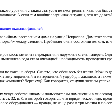
акого уровня и с таким статусом не смог решить, казалось бы, с
заливают. А если там вообще аварийная ситуация, что же делать
ивание оказался фикцией
варийным расселением дома на улице Некрасова. Дом этот состои
аспоркой» между стенами. Пребывает она в состоянии ветхом, и, 
анировалось заменить перекрытия и наружные стены галереи. Од
е нынешнего года стала очевидной необходимость проведения сро
али полчаса на сборы. Счастье, что обошлось без жертв. Можно д
 к этому моральный и материальный ущерб для жильцов, а также
я компания? Через суд? Как говорится, от души желаем успеха. 
х услуг собственникам и пользователям помещений в многоква
сть ст. 32, п. б, в которой говорится, что юридическое лицо, 
вого оборудования — правда, не чаще раза в три месяца и по с