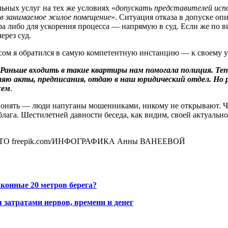
льных услуг на тех же условиях «
допускать представителей испо
 в занимаемое жилое помещение
». Ситуация отказа в допуске о
а либо для ускорения процесса — напрямую в суд. Если же по вине
ерез суд.
росом я обратился в самую компетентную инстанцию — к своему 
Раньше входить в такие квартиры нам помогала полиция. Теп
 акты, предписания, отдаю в наш юридический отдел. Но ре
жем
.
понять — люди напуганы мошенниками, никому не открывают. Чт
лага. Шестилетней давности беседа, как видим, своей актуально
u/ФОТО freepik.com/ИНФОГРАФИКА Анны ВАНЕЕВОЙ
аконные 20 метров берега?
 затратами нервов, времени и денег