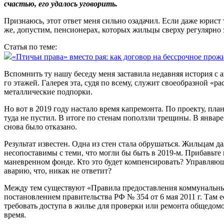
счастью, его удалось уговорить.
Признаюсь, этот ответ меня сильно озадачил. Если даже юрист т
же, допустим, пенсионерах, которых жильцы сверху регулярно 
Статья по теме:
«Птичьи права» вместо рая: как договор на бессрочное прож
Вспомнить ту нашу беседу меня заставила недавняя история с а
го этажей. Галерея эта, судя по всему, служит своеобразной «р
металлические подпорки.
Но вот в 2019 году настало время капремонта. По проекту, пл
туда не пустил. В итоге по стенам поползли трещины. В январ
снова было отказано.
Результат известен. Одна из стен стала обрушаться. Жильцам д
несопоставимы с теми, что могли бы быть в 2019‑м. Прибавьте
маневренном фонде. Кто это будет компенсировать? Управляюща
аварию, что, никак не ответит?
Между тем существуют «Правила предоставления коммунальны
постановлением правительства РФ № 354 от 6 мая 2011 г. Там е
требовать доступа в жилье для проверки или ремонта общедомо
время.