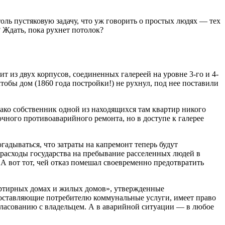
толь пустяковую задачу, что уж говорить о простых людях — тех
? Ждать, пока рухнет потолок?
т из двух корпусов, соединенных галереей на уровне 3-го и 4-
чтобы дом (1860 года постройки!) не рухнул, под нее поставили
нако собственник одной из находящихся там квартир никого
чного противоаварийного ремонта, но в доступе к галерее
огадываться, что затраты на капремонт теперь будут
 расходы государства на пребывание расселенных людей в
А вот тот, чей отказ помешал своевременно предотвратить
ртирных домах и жилых домов», утвержденные
предоставляющие потребителю коммунальные услуги, имеет право
огласованию с владельцем. А в аварийной ситуации — в любое