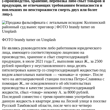
(«производство, хранение, перевозка либо сбыт товаров и
продукции, не отвечающих требованиям безопасности и
повлекших по неосторожности смерть двух или более
лиц»).
ФОТО brandy turner on Unsplash
Не являясь руководителем либо работником юридического
лица, имеющего соответствующую лицензию на
производство, хранение и сбыт спиртосодержащей
продукции, в июле 2021 года Г., выполняя заказ Ж., за 2500
рублей приобрел у неустановленного лица десять
пятилитровых канистр со спиртосодержащей жидкостью под
видом алкогольных напитков — «коньяка» и «рома». После
чего на автозаправочной станции поселка Петро-Славянка с
помощью Ж., не осведомленного об обстоятельствах
производства и качестве указанной спиртосодержащей
жидкости, сбыл «товар» некоему А. за 8000 рублей.
Последний совместно с тремя приятелями употребили
данную жидкость в квартире дома на Лесной улице в поселке
Русский Тамбовской области, после чего все четверо
скончались от острого отравления метиловым спиртом.