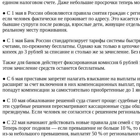
едином налоговом счете. Даже небольшие просрочки теперь мог
● С 1 мая в России обновляются правила снятия граждан с рег
если человек фактически не проживает по адресу. Это касается
бывшие супруги после развода, взрослые дети, живущие отдель
реальному месту проживания.
● С 1 мая Банк России стандартизирует тарифы системы быстры
счетами, по‑прежнему бесплатны. Однако как только в цепочке
копеек до 3 рублей за списание и столько же за зачисление. Б
Также для банков действует фиксированная комиссия 6 руб­ле
этом зачисление средств останется бесплатным.
● С 6 мая приставам запретят налагать взыскание на выплаты
расширят за счет включения в них компенсационных выплат, п
попадут компенсации за самостоятельно приобретенные до 1 янв
● С 10 мая обжалование решений суда станет проще: судебные
эти судебные решения пересматривают кассационные суды общ
президиумы. Если человек не согласится с решением региональ
● С 22 мая начинают действовать новые правила для семей с т
Теперь порог подняли — если превышение не больше 10 %, то в
из‑за небольшого превышения, выплатят 50 % от регионально