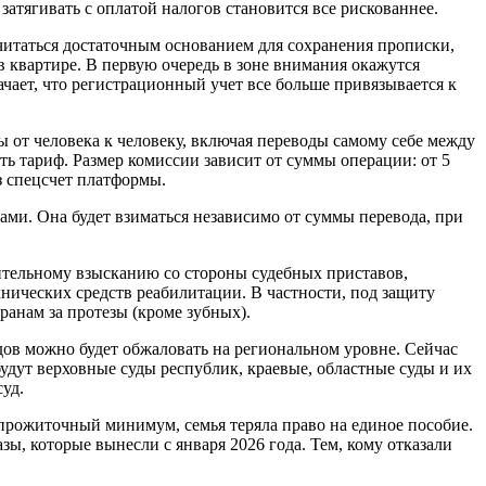
атягивать с оплатой налогов становится все рискованнее.
считаться достаточным основанием для сохранения прописки,
 в квартире. В первую очередь в зоне внимания окажутся
ачает, что регистрационный учет все больше привязывается к
 от человека к человеку, включая переводы самому себе между
ь тариф. Размер комиссии зависит от суммы операции: от 5
ез спецсчет платформы.
ами. Она будет взиматься независимо от суммы перевода, при
ительному взысканию со стороны судебных приставов,
нических средств реабилитации. В частности, под защиту
ранам за протезы (кроме зубных).
ов можно будет обжаловать на региональном уровне. Сейчас
дут верховные суды республик, краевые, областные суды и их
уд.
 прожиточный минимум, семья теряла право на единое пособие.
ы, которые вынесли с января 2026 года. Тем, кому отказали
.