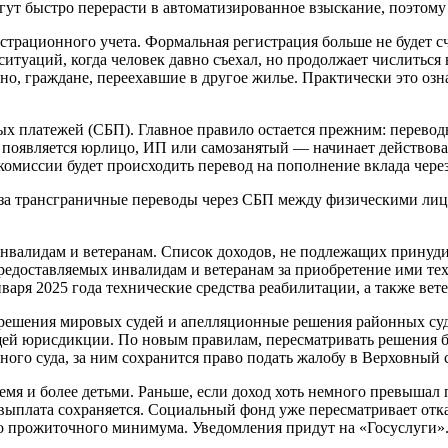
ут быстро перерасти в автоматизированное взыскание, поэтому з
истрационного учета. Формальная регистрация больше не будет 
 ситуаций, когда человек давно съехал, но продолжает числиться
но, граждане, переехавшие в другое жилье. Практически это озн
х платежей (СБП). Главное правило остается прежним: переводы
 появляется юрлицо, ИП или самозанятый — начинает действоват
ез комиссии будет происходить перевод на пополнение вклада чер
й за трансграничные переводы через СБП между физическими лиц
 инвалидам и ветеранам. Список доходов, не подлежащих принуд
редоставляемых инвалидам и ветеранам за приобретение ими тех
аря 2025 года технические средства реабилитации, а также вете
 решения мировых судей и апелляционные решения районных суд
ей юрисдикции. По новым правилам, пересматривать решения бу
ного суда, за ним сохранится право подать жалобу в Верховный с
ремя и более детьми. Раньше, если доход хоть немного превышал
ыплата сохраняется. Социальный фонд уже пересматривает отказ
го прожиточного минимума. Уведомления придут на «Госуслуги»