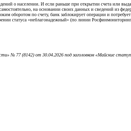
едений о населении. И если раньше при открытии счета или выд
амостоятельно, на основании своих данных и сведений из федер
оким оборотом по счету, банк заблокирует операции и потребует
оении статуса «неблагонадежный» (по линии Росфинмониторинга)
ти» № 77 (8142) от 30.04.2026 под заголовком «Майские стату