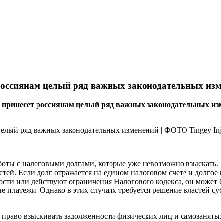
россиянам целый ряд важных законодательных из
принесет россиянам целый ряд важных законодательных изме
оты с налоговыми долгами, которые уже невозможно взыс­кать. Р
ей. Если долг отражается на едином налоговом счете и долгое 
ости или действуют ограничения Налогового кодекса, он может 
ые платежи. Однако в этих случаях требуется решение властей 
ла право взыскивать задолженности физических лиц и самозаняты