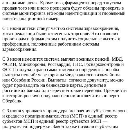
аппаратами аптек. Кроме того, фармацевты перед запуском
продаж того или иного препарата будут обязаны проверять в
системе мониторинга его коды идентификации и глобальный
идентификационный номер.
С 1 июня аптеки станут частью системы здравоохранения,
хотя прежде они были отнесены к торговле. Это позволит
провизорам и фармацевтам получить социальные льготы и
преференции, положенные работникам системы
здравоохранения.
С 3 июня изменится система выплат военных пенсий. МВД,
ФСИН, Минобороны, Росгвардия, ГПС, Госнаркоконтроль и
ФССП получат право самостоятельно определять способы
выплаты пенсий: через органы Федерального казначейства
или Сбербанк России. Выплаты, согласно документу, можно
будет производить на банковские карты, депозиты в
российских банках или через почтовые переводы. Прежде эти
категории россиян получали пенсии исключительно через
Сбербанк.
С 3 июня упрощается процедура включения субъектов малого
и среднего предпринимательства (МСП) в единый реестр
субъектов МСП и единый реестр субъектов МСП —
получателей поддержки. Закон также позволит субъектам