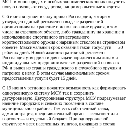
МСП в моногородах и особых экономических зонах получить
новую помощь от государства, например льготные кредиты.
С 6 июня вступает в силу приказ Росгвардии, которым
утверж­ден единый регламент о выдаче разрешений
организациям на хранение и использование оружия, в том
числе на стрелковом объекте, либо гражданину на хранение и
использование спортивного огнестрельного
короткоствольного оружия с нарезным стволом на стрелковом
объекте. Максимальный срок оказания такой госуслуги — 20
рабочих дней. Новый административный регламент
Росгвардия утвердила и для выдачи юридическим лицам и
индивидуальным предпринимателям разрешений на ввоз в
РФ и вывоз из страны гражданского и служебного оружия и
патронов к нему. В этом случае максимальным сроком
предоставления услуги будет 15 дней.
С 19 июня у регионов появится возможность как формировать
одноуровневую систему МСУ, так и сохранить
двухуровневую. Двухуровневая структура МСУ подразумевает
наличие городских и сельских поселений в составе
муниципального района. Там есть собственный глава,
администрация, представительный орган — сельсовет или
горсовет — и отдельный бюджет. При одноуровневой
структуре у всех населенных пунктов, входящих в состав