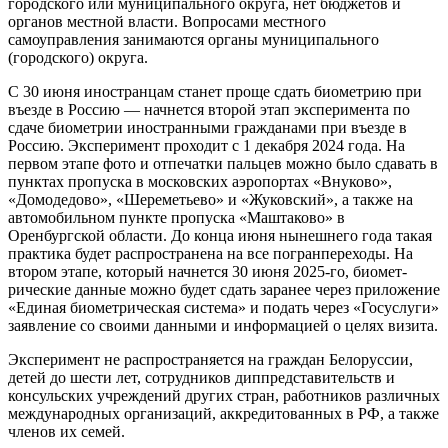
городского или муниципального округа, нет бюджетов и
органов местной власти. Вопросами местного
самоуправления занимаются органы муниципального
(городского) округа.
С 30 июня иностранцам станет проще сдать биометрию при
въезде в Россию — начнется второй этап эксперимента по
сдаче биометрии иностранными гражданами при въезде в
Россию. Эксперимент проходит с 1 декабря 2024 года. На
первом этапе фото и отпечатки пальцев можно было сдавать в
пунктах пропуска в мос­ковских аэропортах «Внуково»,
«Домодедово», «Шереметьево» и «Жуковский», а также на
автомобильном пункте пропуска «Маштаково» в
Оренбургской области. До конца июня нынешнего года такая
практика будет распространена на все погранпереходы. На
втором этапе, который начнется 30 июня 2025‑го, биомет­
рические данные можно будет сдать заранее через приложение
«Единая биометрическая система» и подать через «Госуслуги»
заявление со своими данными и информацией о целях визита.
Эксперимент не распространяется на граждан Белоруссии,
детей до шести лет, сотрудников диппредставительств и
консульских учреждений других стран, работников различных
международных организаций, аккредитованных в РФ, а также
членов их семей.