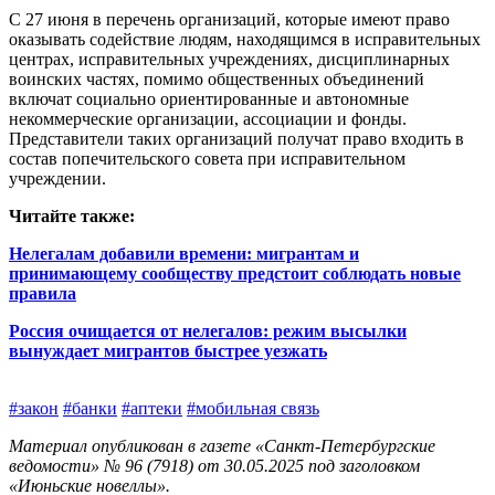
С 27 июня в перечень организаций, которые имеют право
оказывать содействие людям, находящимся в исправительных
центрах, исправительных учреждениях, дисциплинарных
воинских частях, помимо общественных объединений
включат социально ориентированные и автономные
некоммерческие организации, ассоциации и фонды.
Представители таких организаций получат право входить в
состав попечительского совета при исправительном
учреждении.
Читайте также:
Нелегалам добавили времени: мигрантам и
принимающему сообществу предстоит соблюдать новые
правила
Россия очищается от нелегалов: режим высылки
вынуждает мигрантов быстрее уезжать
#закон
#банки
#аптеки
#мобильная связь
Материал опубликован в газете «Санкт-Петербургские
ведомости» № 96 (7918) от 30.05.2025 под заголовком
«Июньские новеллы».