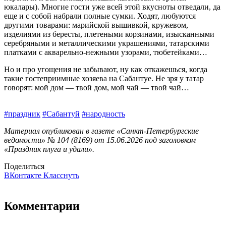
юкалары). Многие гости уже всей этой вкусноты отведали, да
еще и с собой набрали полные сумки. Ходят, любуются
другими товарами: марийской вышивкой, кружевом,
изделиями из бересты, плетеными корзинами, изысканными
серебряными и металлическими украшениями, татарскими
платками с акварельно-нежными узорами, тюбетейками…
Но и про угощения не забывают, ну как откажешься, когда
такие гостеприимные хозяева на Сабантуе. Не зря у татар
говорят: мой дом — твой дом, мой чай — твой чай…
#праздник
#Сабантуй
#народность
Материал опубликован в газете «Санкт-Петербургские
ведомости» № 104 (8169) от 15.06.2026 под заголовком
«Праздник плуга и удали».
Поделиться
ВКонтакте
Класснуть
Комментарии