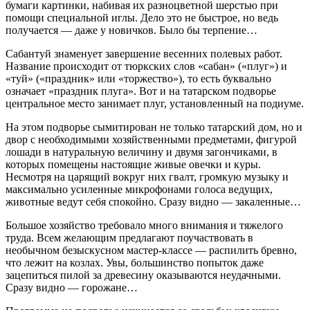
бумаги картинки, набивая их разноцветной шерстью при
помощи специальной иглы. Дело это не быстрое, но ведь
получается — даже у новичков. Было бы терпение…
Сабантуй знаменует завершение весенних полевых работ.
Название происходит от тюркских слов «сабан» («плуг») и
«туй» («праздник» или «торжество»), то есть буквально
означает «праздник плуга». Вот и на татарском подворье
центральное место занимает плуг, установленный на подиуме.
На этом подворье сымитирован не только татарский дом, но и
двор с необходимыми хозяйственными предметами, фигурой
лошади в натуральную величину и двумя загончиками, в
которых помещены настоящие живые овечки и куры.
Несмотря на царящий вокруг них гвалт, громкую музыку и
максимально усиленные микрофонами голоса ведущих,
животные ведут себя спокойно. Сразу видно — закаленные…
Большое хозяйство требовало много внимания и тяжелого
труда. Всем желающим предлагают поучаствовать в
необычном безыскусном мастер-классе — распилить бревно,
что лежит на козлах. Увы, большинство попыток даже
зацепиться пилой за древесину оказываются неудачными.
Сразу видно — горожане…