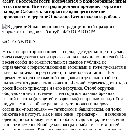
азарт, с которым гости включаются в разнообразные игры
и состязания. Все это традиционный праздник тюркских
народов Сабантуй, который не одно десятилетие
проводится в деревне Энколово Всеволожского района.
ФОТО АВТОРА
На краю просторного поля — сцена, где идет концерт с учас­
тием самодеятельных и профессиональных исполнителей. Во
время особенно зажигательных номеров публика не
справляется с переполняющими эмоциями и тоже пускается в
пляс на пятачке перед сценой, и начинаются танцы. Тем
временем в центре главной площадки отдельные храбрецы
пытаются штурмовать высоченный столб, стремясь достать до
российского триколора на его верхушке. Столб окружен
оборудованием помельче — на горизонтальных бревнах
разной высоты (для детей и взрослых) непрерывно идут бои
подушками. Такой же реквизит установлен и на двух
соседних «подворьях» — татарском и башкирском, он тоже
никогда не пустует. Как и еще один «тренажер» — наклонное
бревно, по которому нужно пробежать до конца, не соскочив
раньше времени. Вообще молодецких забав и активностей
здесь множество. Батыры перетягивают канат и выжимают