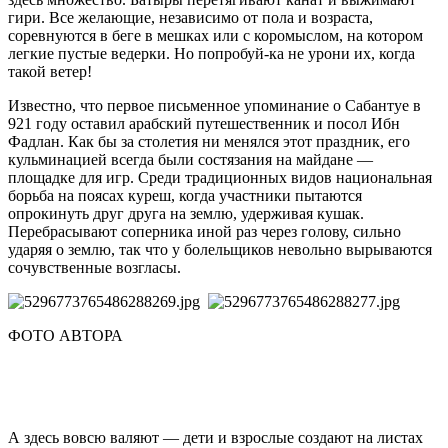
гири. Все желающие, независимо от пола и возраста,
соревнуются в беге в мешках или с коромыслом, на котором
легкие пустые ведерки. Но попробуй‑ка не урони их, когда
такой ветер!
Известно, что первое письменное упоминание о Сабантуе в
921 году оставил арабский путешественник и посол Ибн
Фадлан. Как бы за столетия ни менялся этот праздник, его
кульминацией всегда были состязания на майдане —
площадке для игр. Среди традиционных видов национальная
борьба на поясах куреш, когда участники пытаются
опрокинуть друг друга на землю, удерживая кушак.
Перебрасывают соперника иной раз через голову, сильно
ударяя о землю, так что у болельщиков невольно вырываются
сочувственные возгласы.
ФОТО АВТОРА
А здесь вовсю валяют — дети и взрослые создают на листах