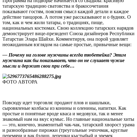
Программа на подворье начинается со свадьбы: красивую
татарскую традицию сватовства и бракосочетания
показывают гостям, поясняя смысл каждой детали и каждое
действие танцоров. А потом уже рассказывают и о буднях. О
том, как и чем жили татары, о традициях, пище,
национальных костюмах. Свою коллекцию татарских нарядов
демонстрирует вице-президент Союза дизайнеров Республики
Татарстан Элара Шайхи. Комментируя, она порой удивляет
неожиданным взглядом на самые простые, привычные вещи:
— Почему на голове мужчины всегда тюбетейка? Этим
мужчина как бы показывает, что он не слушает чужие
мысли и держит свои при себе…
ФОТО АВТОРА
Повсюду идет торговля: продают плов и шашлыки,
сыровяленые колбасы из конины и оленины, напитки. Как
простые и понятные вроде кваса и медовухи, так и менее
знакомый нам на вкус кумыс. Но главные национальные хиты
— это, конечно, знаменитый чак-чак, татарский хворост урама
и разнообразные пирожки (треугольные эчпочмак, круглые
перемячи и вак бэлиш, лепешки кыстыбый и эремек