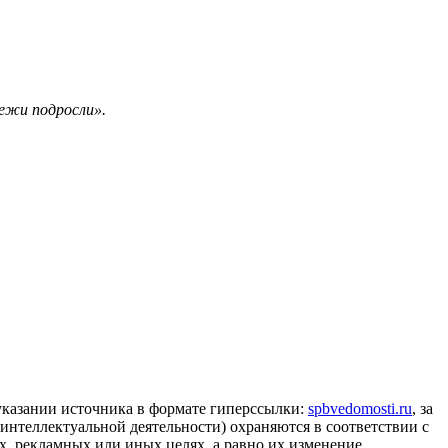
тежи подросли».
 указании источника в формате гиперссылки:
spbvedomosti.ru
, за
 интеллектуальной деятельности) охраняются в соответствии с
, рекламных или иных целях, а равно их изменение,