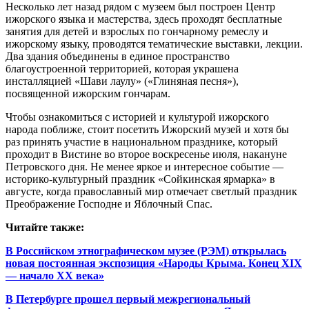
Несколько лет назад рядом с музеем был построен Центр
ижорского языка и мастерства, здесь проходят бесплатные
занятия для детей и взрослых по гончарному ремеслу и
ижорскому языку, проводятся тематические выставки, лекции.
Два здания объединены в единое пространство
благоустроенной территорией, которая украшена
инсталляцией «Шави лаулу» («Глиняная песня»),
посвященной ижорским гончарам.
Чтобы ознакомиться с историей и культурой ижорского
народа поближе, стоит посетить Ижорский музей и хотя бы
раз принять участие в национальном празднике, который
проходит в Вистине во второе воскресенье июля, накануне
Петровского дня. Не менее яркое и интересное событие —
историко-культурный праздник «Сойкинская ярмарка» в
августе, когда православный мир отмечает светлый праздник
Преображение Господне и Яблочный Спас.
Читайте также:
В Российском этнографическом музее (РЭМ) открылась
новая постоянная экспозиция «Народы Крыма. Конец XIX
— начало XX века»
В Петербурге прошел первый межрегиональный