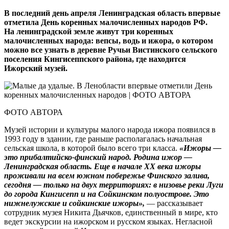
В последний день апреля Ленинградская область впервые
отметила День коренных малочисленных народов РФ.
На ленинградской земле живут три коренных
малочисленных народа: вепсы, водь и ижора, о котором
можно все узнать в деревне Ручьи Вистинского сельского
поселения Кингисеппского района, где находится
Ижорский музей.
ФОТО АВТОРА
Музей истории и культуры малого народа ижора появился в
1993 году в здании, где раньше располагалась начальная
сельская школа, в которой было всего три класса.
«Ижоры —
это прибалтийско-финский народ. Родина ижор —
Ленинградская область. Еще в начале XX века ижоры
проживали на всем южном побережье Финского залива,
сегодня — только на двух территориях: в низовье реки Луги
до города Кингисепп и на Сойкинском полуострове. Это
нижнелужские и сойкинские ижоры»,
— рассказывает
сотрудник музея Никита Дьячков, единственный в мире, кто
ведет экскурсии на ижорском и русском языках. Негласной