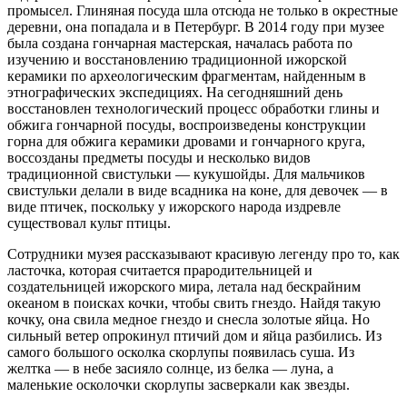
промысел. Глиняная посуда шла отсюда не только в окрестные
деревни, она попадала и в Петербург. В 2014 году при музее
была создана гончарная мастерская, началась работа по
изучению и восстановлению традиционной ижорской
керамики по археологическим фрагментам, найденным в
этнографических экспедициях. На сегодняшний день
восстановлен технологический процесс обработки глины и
обжига гончарной посуды, воспроизведены конструкции
горна для обжига керамики дровами и гончарного круга,
воссозданы предметы посуды и несколько видов
традиционной свистульки — кукушойды. Для мальчиков
свистульки делали в виде всадника на коне, для девочек — в
виде птичек, поскольку у ижорского народа издревле
существовал культ птицы.
Сотрудники музея рассказывают красивую легенду про то, как
ласточка, которая считается прародительницей и
создательницей ижорского мира, летала над бескрайним
океаном в поисках кочки, чтобы свить гнездо. Найдя такую
кочку, она свила медное гнездо и снесла золотые яйца. Но
сильный ветер опрокинул птичий дом и яйца разбились. Из
самого большого осколка скорлупы появилась суша. Из
желтка — в небе засияло солнце, из белка — луна, а
маленькие осколочки скорлупы засверкали как звезды.