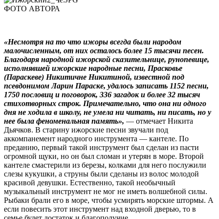
ФОТО АВТОРА
«Несмотря на то что ижоры всегда были народом
малочисленным, от них осталось более 15 тысячи песен.
Благодаря народной ижорской сказительнице, рунопевице,
исполнявшей ижорские народные песни, Прасковье
(Параскеве) Никитичне Никитиной, известной под
псевдонимом Ларин Параске, удалось записать 1152 песни,
1750 пословиц и поговорок, 336 загадок и более 32 тысяч
стихотворных строк. Примечательно, что она ни одного
дня не ходила в школу, не умела ни читать, ни писать, но у
нее была феноменальная память»,
— отмечает Никита
Дьячков. В старину ижорские песни звучали под
аккомпанемент народного инструмента — кантеле. По
преданию, первый такой инструмент был сделан из пасти
огромной щуки, но он был сломан и утерян в море. Второй
кантеле смастерили из березы, колками для него послужили
слезы кукушки, а струны были сделаны из волос молодой
красивой девушки. Естественно, такой необычный
музыкальный инструмент не мог не иметь волшебной силы.
Рыбаки брали его в море, чтобы усмирять морские штормы. А
если повесить этот инструмент над входной дверью, то в
семье будет достаток и благополучие.