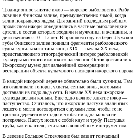
Традиционное занятие ижор — морское рыболовство. Рыбу
ловили в Финском заливе, преимущественно зимой, когда
залив покрывался льдом. Для занятий подледным рыбным
промыслом ижоры объединялись в частные рыболовецкие
артели, в состав которых входили и мужчины, и женщины, и
дети начиная с 10 – 12 лет. В прошлом году на берег Лужской
губы Финского залива подняли фрагменты рыболовецкого
судна кургальского типа конца ХIХ — начала ХХ века,
представляющего этнографический интерес рыболовецкой
культуры местного ижорского населения. Остов доставили к
Ижорскому музею для дальнейшей консервации и
реставрации объекта культурного наследия ижорского народа.
В каждой ижорской деревне обязательно были кузницы. Там
изготавливали топоры, ухваты, сетные вилы, которыми
доставали из‑подо льда сети. В начале XX века ижорские
кузнецы делали коньки. Еще одно важное занятие ижор —
пастушество. Считалось, что ижорские пастухи знали язык
лешего и могли договориться с духами леса, чтобы те не
трогали деревенское стадо и чтобы ни одна корова не
потерялась. Пастух носил с собой кнут и трубу. Пастушья
труба, как и кантеле, считалась волшебным инструментом.
В деревне Большое Стремление был развит гончарный