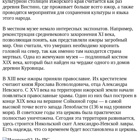
культурной столицей Ижорского края считается как раз
деревня Вистино, где проживает больше всего ижор, а также
проводятся мероприятия для сохранения культуры и языка
этого народа.
В местном музее немало интересных экспонатов. Например,
реконструкция средневекового захоронения XI века,
позволяющая понять, как представляли ижоры загробный
мир. Они считали, что умерших необходимо хоронить
головой на север, так как именно там находится страна
мертвых. Одна из жемчужин музея — подлинный костюм
XIX века, который был найден на чердаке одного из домов
деревни Куровицы.
В XIII веке ижоры приняли православие. Их крестителем
считают князя Ярослава Всеволодовича, отца Александра
Невского. С XVI века на территории ижорской земли начали
появляться православные храмы. Один из них был построен в
конце XIX века на вершине Сойкиной горы — в самой
высокой точке всего запада Ленобласти (136 м над уровнем
моря). В советские годы эта церковь была практически
полностью уничтожена. Сегодня эта территория развивается,
здесь строится Никольский скит Александро-Невской лавры.
Есть надежда, что со временем будет восстановлена и церковь.