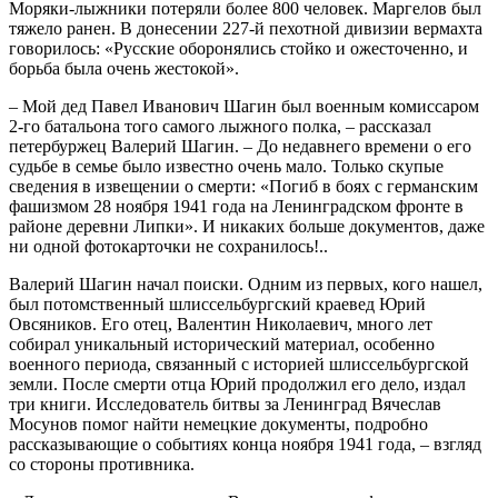
Моряки-лыжники потеряли более 800 человек. Маргелов был
тяжело ранен. В донесении 227-й пехотной дивизии вермахта
говорилось: «Русские оборонялись стойко и ожесточенно, и
борьба была очень жестокой».
– Мой дед Павел Иванович Шагин был военным комиссаром
2-го батальона того самого лыжного полка, – рассказал
петербуржец Валерий Шагин. – До недавнего времени о его
судьбе в семье было известно очень мало. Только скупые
сведения в извещении о смерти: «Погиб в боях с германским
фашизмом 28 ноября 1941 года на Ленинградском фронте в
районе деревни Липки». И никаких больше документов, даже
ни одной фотокарточки не сохранилось!..
Валерий Шагин начал поиски. Одним из первых, кого нашел,
был потомственный шлиссельбургский краевед Юрий
Овсяников. Его отец, Валентин Николаевич, много лет
собирал уникальный исторический материал, особенно
военного периода, связанный с историей шлиссельбургской
земли. После смерти отца Юрий продолжил его дело, издал
три книги. Исследователь битвы за Ленинград Вячеслав
Мосунов помог найти немецкие документы, подробно
рассказывающие о событиях конца ноября 1941 года, – взгляд
со стороны противника.