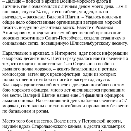
– Дальше – поиски в архиве Военно-морского флота в
Гатчине, где я ознакомился с личным делом моего деда. Там я
впервые, спустя 74 года с его гибели, увидел, как он
выглядел, – рассказал Валерий Шагин. – Удалось вовлечь в
общее дело общественные организации ветеранов морской
пехоты, воздушно-десантных войск. Вместе с Романом
Анистаровым, представителем общественной организации
морских пехотинцев Санкт-Петербурга, создали страничку в
социальных сетях, посвященную Шлиссельбургскому десанту.
Параллельно в архивах, в Интернете, идет поиск информации
о моряках-десантниках. Почти сразу удалось найти сведения о
тех, кто входил в политсостав 1-го Отдельного особого
лыжного полка моряков, – девять батальонных и ротных
комиссаров, затем двух краснофлотцев, один из которых
попал в плен в этом бою и погиб в лагере год спустя.
Благодаря удивительной встрече с дочерью погибшего в том
бою морского офицера, много лет числившегося пропавшим
без вести, Валерий Шагин нашел еще 34 фамилии офицеров
лыжного полка. На сегодняшний день найдены сведения о 57
моряках, составлены списки погибших и пропавших без вести
по батальонам и ротам.
Место того боя известно. Возле него, у Петровской дороги,
идущей вдоль Староладожского канала, в десяти километрах