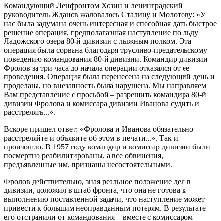
Командующий Ленфронтом Хозин и ленинградский
руководитель Жданов жаловалось Сталину и Молотову: «У
нас была задумана очень интересная и способная дать быстрое
решение операция, предполагавшая наступление по льду
Ладожского озера 80-й дивизии с лыжным полком. Эта
операция была сорвана благодаря трусливо-предательскому
поведению командования 80-й дивизии. Командир дивизии
Фролов за три часа до начала операции отказался от ее
проведения. Операция была перенесена на следующий день и
проделана, но внезапность была нарушена. Мы направляем
Вам представление с просьбой – разрешить командира 80-й
дивизии Фролова и комиссара дивизии Иванова судить и
расстрелять...».
Вскоре пришел ответ: «Фролова и Иванова обязательно
расстреляйте и объявите об этом в печати...». Так и
произошло. В 1957 году командир и комиссар дивизии были
посмертно реабилитированы, а все обвинения,
предъявленные им, признаны несостоятельными.
Фролов действительно, зная реальное положение дел в
дивизии, доложил в штаб фронта, что она не готова к
выполнению поставленной задачи, что наступление может
привести к большим неоправданным потерям. В результате
его отстранили от командования – вместе с комиссаром