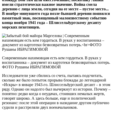
имели стратегически важное значение. Война смела
деревню с лица земли, сегодня на ее месте – пустое место...
В ноябре минувшего года возле бывшей деревни появился
памятный знак, посвященный малоизвестному событию
конца ноября 1941 года – Шлиссельбургскому десанту
морских пехотинцев.
Современным нахимовцам есть кем гордиться. В руках у
воспитанника – документ из картотеки безвозвратных потерь.
ФОТО Рушаны ИБРАГИМОВОЙ
Исследователи уже сбились со счета, пытаясь подсчитать,
сколько же было попыток прорыва блокады до легендарной
«Искры» в январе 1943-го. Шлиссельбургский десант – в этом
ряду. Однако он надолго был вычеркнут из истории. Почему –
понятно: редко когда о неудачах, стоивших немалых жертв,
говорят широко. А здесь больше, еще и политический
резонанс: после этой операции в назидание другим публично
судили и расстреляли двух военачальников.