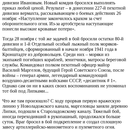
дивизии Ивановым. Новый комдив бросился выполнять
приказ любой ценой. Результат – в донесении 227-й пехотной
дивизии вермахта, рассказывающем о боевых действиях 26
ноября: «Наступление закончилось крахом за счет
оборонительного огня. Из-за артобстрела наступающие
понесли высокие кровавые потери».
Тогда 28 ноября с той же задачей в бой бросили остатки 80-й
дивизии и 1-й Отдельный особый лыжный полк моряков-
балтийцев, сформированный в начале ноября 1941 года в
Кронштадте из добровольцев. Среди них – моряки из
экипажей погибших кораблей, зенитчики, матросы береговой
службы. Командовал полком пехотный офицер майор
Василий Маргелов, будущий Герой Советского Союза, после
войны – генерал армии, легендарный командующий
воздушно-десантными войсками СССР, «десантник # 1».
Однако сам он ни в каких своих воспоминаниях не упоминал
тот бой под Липками...
Что же там произошло? С ходу прорвав первую вражескую
линию у Новоладожского канала, маргеловцы заняли деревню
Липки, подошли к Староладожскому каналу. Тяжелый бой,
иногда переходивший в рукопашный, продолжался больше
суток. Враг бросил в бой подкрепление и создал сплошную
завесу артиллерийско-минометного и пулеметного огня.