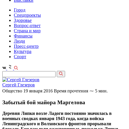
Выставки
Город
Спецпроекты
Здоровье
Вопрос-ответ
Страна и мир
Финансы
Люди
Пресс-центр
Культура
Спорт
Сергей Глезеров
Общество
19 января 2016
Время прочтения ⁓ 5 мин.
Забытый бой майора Маргелова
Деревня Липки возле Ладоги постоянно значилась в
военных сводках января 1943 года, когда войска
Ленинградского и Волховского фронтов прорывали
блокаду. Бои там шли ожесточенные, поскольку Липки