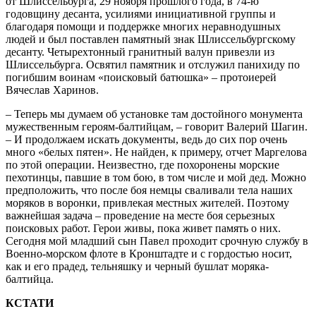
от Шлиссельбурга, 29 ноября прошлого года, в 74-ю
годовщину десанта, усилиями инициативной группы и
благодаря помощи и поддержке многих неравнодушных
людей и был поставлен памятный знак Шлиссельбургскому
десанту. Четырехтонный гранитный валун привезли из
Шлиссельбурга. Освятил памятник и отслужил панихиду по
погибшим воинам «поисковый батюшка» – протоиерей
Вячеслав Харинов.
– Теперь мы думаем об установке там достойного монумента
мужественным героям-балтийцам, – говорит Валерий Шагин.
– И продолжаем искать документы, ведь до сих пор очень
много «белых пятен». Не найден, к примеру, отчет Маргелова
по этой операции. Неизвестно, где похоронены морские
пехотинцы, павшие в том бою, в том числе и мой дед. Можно
предположить, что после боя немцы сваливали тела наших
моряков в воронки, привлекая местных жителей. Поэтому
важнейшая задача – проведение на месте боя серьезных
поисковых работ. Герои живы, пока живет память о них.
Сегодня мой младший сын Павел проходит срочную службу в
Военно-морском флоте в Кронштадте и с гордостью носит,
как и его прадед, тельняшку и черный бушлат моряка-
балтийца.
КСТАТИ