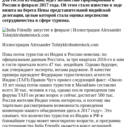
России в феврале 2017 года. Об этом стало известно в ходе
визита на берега Невы представительной индийской
делегации, целью которой стала оценка перспектив
сотрудничества в сфере туризма.
Иллюстрация Alexsander Tolstykh/shutterstock.com
Пока поток туристов из Индии в Россию невелик: по
официальным данным Росстата, за три квартала 2016-го к нам
в гости приехали всего 47 тыс. индийцев. Однако будущее,
как утверждают эксперты, весьма радужное. В качестве
примера президент Федерации туристических агентств
Индии (TAFI) Правин Чугх привел следующий факт: «Около
10 лет назад поток наших туристов в Малайзию составлял
всего 30 тыс. человек в год, однако после проведения там
форума TAFI он резко возрос и сейчас достигает 500 тыс.
Россия жителям Индии очень интересна, и поэтому мы
тщательно рассматриваем возможность проведения
конвенции нашего объединения здесь в 2017 году». Это
означает, что количество туристов из Индии в РФ в
ближайшие годы может многократно возрасти, и программа
гостеприимства India Friendly окажется вовсе нелишней.