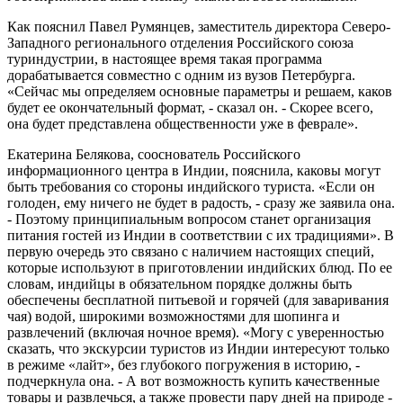
Как пояснил Павел Румянцев, заместитель директора Северо-
Западного регионального отделения Российского союза
туриндустрии, в настоящее время такая программа
дорабатывается совместно с одним из вузов Петербурга.
«Сейчас мы определяем основные параметры и решаем, каков
будет ее окончательный формат, - сказал он. - Скорее всего,
она будет представлена общественности уже в феврале».
Екатерина Белякова, сооснователь Российского
информационного центра в Индии, пояснила, каковы могут
быть требования со стороны индийского туриста. «Если он
голоден, ему ничего не будет в радость, - сразу же заявила она.
- Поэтому принципиальным вопросом станет организация
питания гостей из Индии в соответствии с их традициями». В
первую очередь это связано с наличием настоящих специй,
которые используют в приготовлении индийских блюд. По ее
словам, индийцы в обязательном порядке должны быть
обеспечены бесплатной питьевой и горячей (для заваривания
чая) водой, широкими возможностями для шопинга и
развлечений (включая ночное время). «Могу с уверенностью
сказать, что экскурсии туристов из Индии интересуют только
в режиме «лайт», без глубокого погружения в историю, -
подчеркнула она. - А вот возможность купить качественные
товары и развлечься, а также провести пару дней на природе -