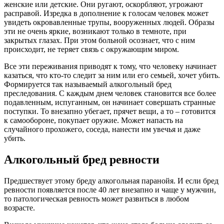
женские или детские. Они ругают, оскорбляют, угрожают
расправой. Изредка в дополнение к голосам человек может
увидеть окровавленные трупы, вооруженных людей. Образы
эти не очень яркие, возникают только в темноте, при
закрытых глазах. При этом больной осознает, что с ним
происходит, не теряет связь с окружающим миром.
Все эти переживания приводят к тому, что человеку начинает
казаться, что кто-то следит за ним или его семьей, хочет убить.
Формируется так называемый алкогольный бред
преследования. С каждым днем человек становится все более
подавленным, испуганным, он начинает совершать странные
поступки. То внезапно убегает, прячет вещи, а то – готовится
к самообороне, покупает оружие. Может напасть на
случайного прохожего, соседа, нанести им увечья и даже
убить.
Алкогольный бред ревности
Предшествует этому бреду алкогольная паранойя. И если бред
ревности появляется после 40 лет внезапно и чаще у мужчин,
то патологическая ревность может развиться в любом
возрасте.