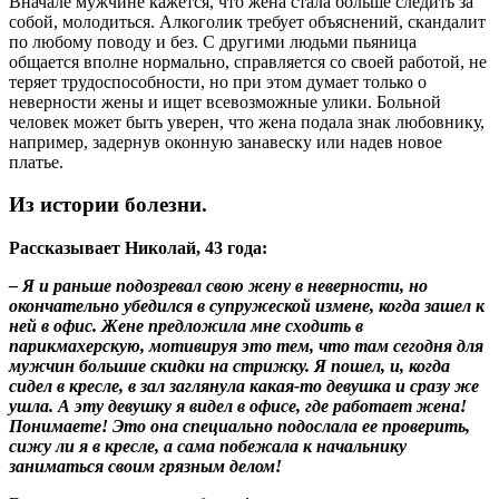
Вначале мужчине кажется, что жена стала больше следить за
собой, молодиться. Алкоголик требует объяснений, скандалит
по любому поводу и без. С другими людьми пьяница
общается вполне нормально, справляется со своей работой, не
теряет трудоспособности, но при этом думает только о
неверности жены и ищет всевозможные улики. Больной
человек может быть уверен, что жена подала знак любовнику,
например, задернув оконную занавеску или надев новое
платье.
Из истории болезни.
Рассказывает Николай, 43 года:
– Я и раньше подозревал свою жену в неверности, но
окончательно убедился в супружеской измене, когда зашел к
ней в офис. Жене предложила мне сходить в
парикмахерскую, мотивируя это тем, что там сегодня для
мужчин большие скидки на стрижку. Я пошел, и, когда
сидел в кресле, в зал заглянула какая-то девушка и сразу же
ушла. А эту девушку я видел в офисе, где работает жена!
Понимаете! Это она специально подослала ее проверить,
сижу ли я в кресле, а сама побежала к начальнику
заниматься своим грязным делом!