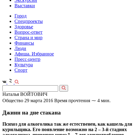
Экскурсии
Выставки
Город
Спецпроекты
Здоровье
Вопрос-ответ
Страна и мир
Финансы
Люди
Афиша. Избранное
Пресс-центр
Культура
Спорт
Наталья ВОЙТОВИЧ
Общество
29 марта 2016
Время прочтения ⁓ 4 мин.
Джинн на дне стакана
Психоз для алкоголика так же естественен, как кашель для
курильщика. Его появление возможно на 2 – 3-й стадиях
алкоголизма, примерно через 5 – 7 лет злоупотребления