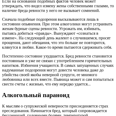
Если на основании подобных фактов человек может
утверждать, что видел измену жены собственными глазами, то
наличие бреда ревности у него не вызывает сомнений.
Сначала подобные подозрения высказываются лишь в
состоянии опьянения. При этом алкоголики могут устраивать
женам бурные сцены ревности. Угрожать им, избивать,
пытаясь добиться «правды». Вынуждают «сознаться в
измене». На следующий день жалеют о случившемся, просят
прощения, дают обещания, что это больше не повторится,
клянутся в любви. Какое-то время пытаются сдерживать себя.
Постепенно состояние ухудшается. Бред ревности становится
постоянным и уже не связан с употреблением горячительных
напитков. Избиения учащаются. В самых запущенных случаях
надуманные подозрения могут довести человека даже до
убийства своей якобы неверной супруги, ее мнимого
любовника или всех вместе. Пьяница может и сам попытаться
свести счеты с жизнью, что ему нередко удается...
Алкогольный параноид
К мыслям о супружеской неверности присоединяется страх
преследования. Начинается бред, который сопровождается
бессонницей, головными болями, температурой,