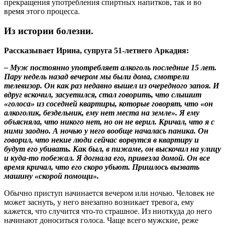
прекращения употребления спиртных напитков, так и во
время этого процесса.
Из истории болезни.
Рассказывает Ирина, супруга 51-летнего Аркадия:
– Муж постоянно употребляет алкоголь последние 15 лет.
Пару недель назад вечером мы были дома, смотрели
телевизор. Он как раз недавно вышел из очередного запоя. И
вдруг вскочил, засуетился, стал говорить, что слышит
«голоса» из соседней квартиры, которые говорят, что «он
алкоголик, бездельник, ему нет места на земле». Я ему
объясняла, что никого нет, но он не верил. Кричал, что я с
ними заодно. А ночью у него вообще началась паника. Он
говорил, что некие люди сейчас ворвутся в квартиру и
будут его убивать. Как был, в пижаме, он выскочил на улицу
и куда-то побежал. Я догнала его, привезла домой. Он все
время кричал, что его скоро убьют. Пришлось вызвать
машину «скорой помощи».
Обычно приступ начинается вечером или ночью. Человек не
может заснуть, у него внезапно возникает тревога, ему
кажется, что случится что-то страшное. Из ниоткуда до него
начинают доноситься голоса. Чаще всего мужские, реже