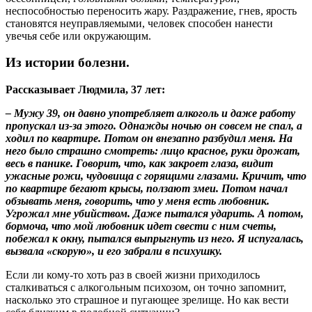
неспособностью переносить жару. Раздражение, гнев, ярость
становятся неуправляемыми, человек способен нанести
увечья себе или окружающим.
Из истории болезни.
Рассказывает Людмила, 37 лет:
– Мужу 39, он давно употребляет алкоголь и даже работу
пропускал из-за этого. Однажды ночью он совсем не спал, а
ходил по квартире. Потом он внезапно разбудил меня. На
него было страшно смотреть: лицо красное, руки дрожат,
весь в панике. Говорит, что, как закроет глаза, видит
ужасные рожи, чудовища с горящими глазами. Кричит, что
по квартире бегают крысы, ползают змеи. Потом начал
обзывать меня, говорить, что у меня есть любовник.
Угрожал мне убийством. Даже пытался ударить. А потом,
бормоча, что мой любовник идет свести с ним счеты,
побежал к окну, пытался выпрыгнуть из него. Я испугалась,
вызвала «скорую», и его забрали в психушку.
Если ли кому-то хоть раз в своей жизни приходилось
сталкиваться с алкогольным психозом, он точно запомнит,
насколько это страшное и пугающее зрелище. Но как вести